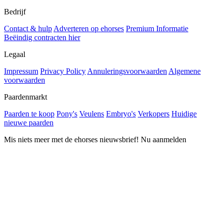
Bedrijf
Contact & hulp
Adverteren op ehorses
Premium Informatie
Beëindig contracten hier
Legaal
Impressum
Privacy Policy
Annuleringsvoorwaarden
Algemene
voorwaarden
Paardenmarkt
Paarden te koop
Pony's
Veulens
Embryo's
Verkopers
Huidige
nieuwe paarden
Mis niets meer met de ehorses nieuwsbrief! Nu aanmelden