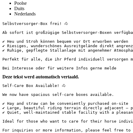
Poolse
Duits
Nederlands
Selbstversorger-Box frei! 🐴

Ab sofort ist großzügige Selbstversorger-Boxen verfügbar.
✔️ Heu und Stroh können bequem vor Ort erworben werden

✔️ Riesiges, wunderschönes Ausreitgelände direkt angrenz
✔️ Ruhige, gepflegte Stallanlage mit angenehmer Atmosphäre
Perfekt für alle, die ihr Pferd individuell versorgen mö
Bei Interesse oder für weitere Infos gerne melde
Deze tekst werd automatisch vertaald.
Self-Care Box Available! 🐴

We now have spacious self-care boxes available.

✔️ Hay and straw can be conveniently purchased on-site  

✔️ Large, beautiful riding terrain directly adjacent – p
✔️ Quiet, well-maintained stable facility with a pleasant 
Ideal for those who want to care for their horse individ
For inquiries or more information, please feel free to 