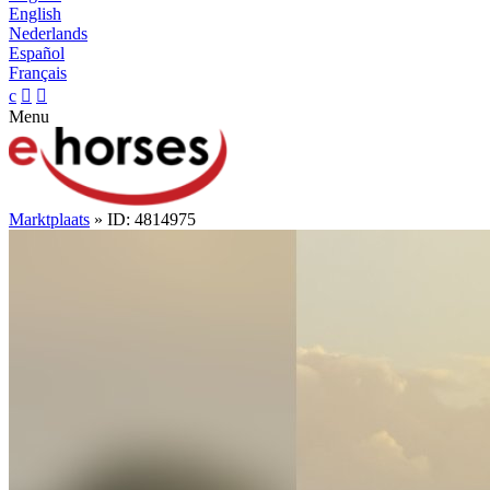
English
Nederlands
Español
Français
c


Menu
Marktplaats
» ID: 4814975