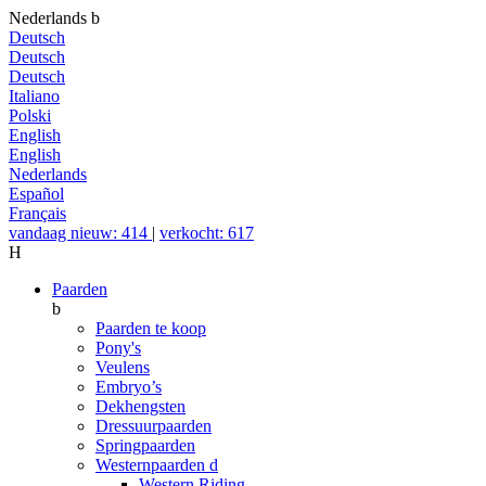
Nederlands
b
Deutsch
Deutsch
Deutsch
Italiano
Polski
English
English
Nederlands
Español
Français
vandaag nieuw: 414
|
verkocht: 617
H
Paarden
b
Paarden te koop
Pony's
Veulens
Embryo’s
Dekhengsten
Dressuurpaarden
Springpaarden
Westernpaarden
d
Western Riding