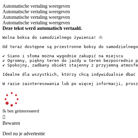
Automatische vertaling weergeven
Automatische vertaling weergeven
Automatische vertaling weergeven
Automatische vertaling weergeven
Deze tekst werd automatisch vertaald.
Wolna boksa do samodzielnego żywienia! 🐴

Od teraz dostępne są przestronne boksy do samodzielnego
✔️ Siano i słoma można wygodnie zakupić na miejscu  

✔️ Ogromny, piękny teren do jazdy w teren bezpośrednio 
✔️ Spokojny, zadbany obiekt stajenny z przyjemną atmosfe
Idealne dla wszystkich, którzy chcą indywidualnie dbać 
W razie zainteresowania lub po więcej informacji, prosz
Ik ben geïnteresseerd

Bewaren
Deel nu je advertentie