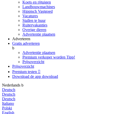
Koets en rijtuigen
Landbouwmachines
Hippisch Vastgoed
Vacatures
Stallen te huur
Ruitervakanties
Overige dieren
Advertentie plaatsen
Adverteren
Gratis adverteren
b
Advertentie plaatsen
Premium verkoper worden
Tipp!
Prijsoverzicht
Prijsoverzicht
Premium testen

Download de app
download
Nederlands
b
Deutsch
Deutsch
Deutsch
Italiano
Polski
English