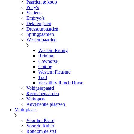
Paarden te koop
Pony's
Veulens
Embryo’s
Dekhengsten
Dressuurpaarden
Springpaarden
Westernpaarden
b
Western Riding
Reining
Cowhorse
Cutting
Western Pleasure
Trail
Versatility Ranch Horse
Voltigeerpaard
Recreatiepaarden
Verkopers
Advertentie plaatsen
Marktplaats
b
Voor het Paard
Voor de Ruiter
Rondom de stal