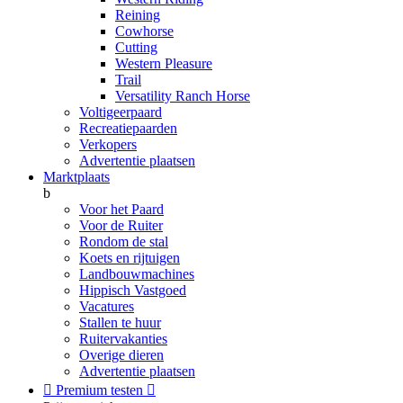
Reining
Cowhorse
Cutting
Western Pleasure
Trail
Versatility Ranch Horse
Voltigeerpaard
Recreatiepaarden
Verkopers
Advertentie plaatsen
Marktplaats
b
Voor het Paard
Voor de Ruiter
Rondom de stal
Koets en rijtuigen
Landbouwmachines
Hippisch Vastgoed
Vacatures
Stallen te huur
Ruitervakanties
Overige dieren
Advertentie plaatsen

Premium testen
