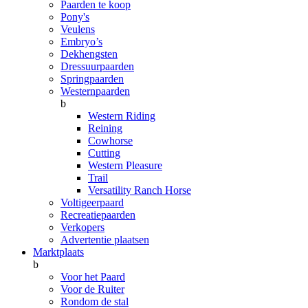
Paarden te koop
Pony's
Veulens
Embryo’s
Dekhengsten
Dressuurpaarden
Springpaarden
Westernpaarden
b
Western Riding
Reining
Cowhorse
Cutting
Western Pleasure
Trail
Versatility Ranch Horse
Voltigeerpaard
Recreatiepaarden
Verkopers
Advertentie plaatsen
Marktplaats
b
Voor het Paard
Voor de Ruiter
Rondom de stal