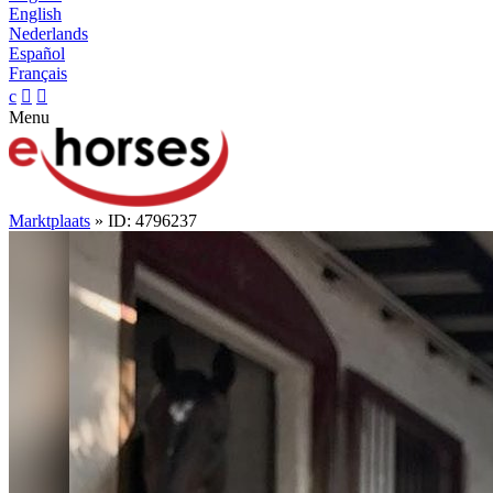
English
Nederlands
Español
Français
c


Menu
Marktplaats
» ID: 4796237