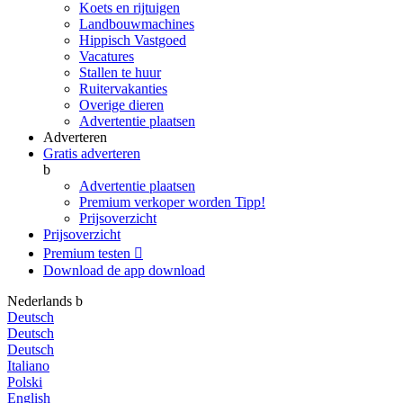
Koets en rijtuigen
Landbouwmachines
Hippisch Vastgoed
Vacatures
Stallen te huur
Ruitervakanties
Overige dieren
Advertentie plaatsen
Adverteren
Gratis adverteren
b
Advertentie plaatsen
Premium verkoper worden
Tipp!
Prijsoverzicht
Prijsoverzicht
Premium testen

Download de app
download
Nederlands
b
Deutsch
Deutsch
Deutsch
Italiano
Polski
English