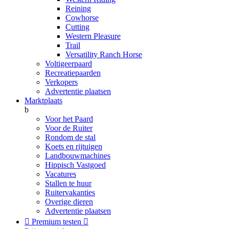
Reining
Cowhorse
Cutting
Western Pleasure
Trail
Versatility Ranch Horse
Voltigeerpaard
Recreatiepaarden
Verkopers
Advertentie plaatsen
Marktplaats
b
Voor het Paard
Voor de Ruiter
Rondom de stal
Koets en rijtuigen
Landbouwmachines
Hippisch Vastgoed
Vacatures
Stallen te huur
Ruitervakanties
Overige dieren
Advertentie plaatsen

Premium testen
