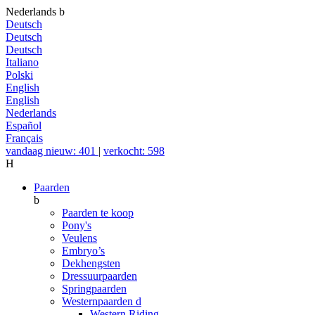
Nederlands
b
Deutsch
Deutsch
Deutsch
Italiano
Polski
English
English
Nederlands
Español
Français
vandaag nieuw: 401
|
verkocht: 598
H
Paarden
b
Paarden te koop
Pony's
Veulens
Embryo’s
Dekhengsten
Dressuurpaarden
Springpaarden
Westernpaarden
d
Western Riding