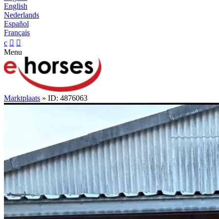
English
Nederlands
Español
Français
c


Menu
Marktplaats
» ID: 4876063