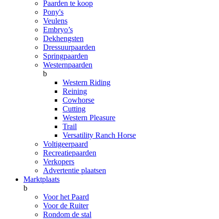
Paarden te koop
Pony's
Veulens
Embryo’s
Dekhengsten
Dressuurpaarden
Springpaarden
Westernpaarden
b
Western Riding
Reining
Cowhorse
Cutting
Western Pleasure
Trail
Versatility Ranch Horse
Voltigeerpaard
Recreatiepaarden
Verkopers
Advertentie plaatsen
Marktplaats
b
Voor het Paard
Voor de Ruiter
Rondom de stal