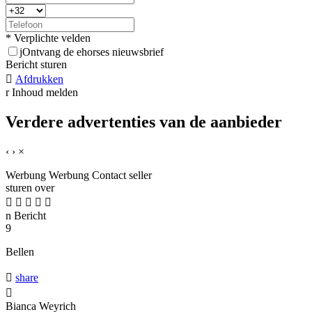
* Verplichte velden
j
Ontvang de ehorses nieuwsbrief
Bericht sturen

Afdrukken
r
Inhoud melden
Verdere advertenties van de aanbieder
‹
›
×
Werbung
Werbung
Contact seller
sturen over





n
Bericht
9
Bellen

share

Bianca Weyrich