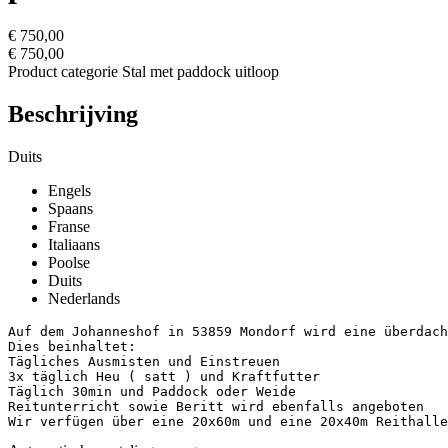
€ 750,00
€ 750,00
Product categorie
Stal met paddock uitloop
Beschrijving
Duits
Engels
Spaans
Franse
Italiaans
Poolse
Duits
Nederlands
Auf dem Johanneshof in 53859 Mondorf wird eine überdacht
Dies beinhaltet:

Tägliches Ausmisten und Einstreuen

3x täglich Heu ( satt ) und Kraftfutter

Täglich 30min und Paddock oder Weide

Reitunterricht sowie Beritt wird ebenfalls angeboten

Wir verfügen über eine 20x60m und eine 20x40m Reithalle