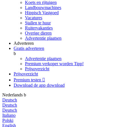
Koets en rijtuigen
Landbouwmachines
Hippisch Vastgoed
Vacatures
Stallen te huur
Ruitervakanties
Overige dieren
Advertentie plaatsen
Adverteren
Gratis adverteren
b
Advertentie plaatsen
Premium verkoper worden
Tipp!
Prijsoverzicht
Prijsoverzicht
Premium testen

Download de app
download
Nederlands
b
Deutsch
Deutsch
Deutsch
Italiano
Polski
English