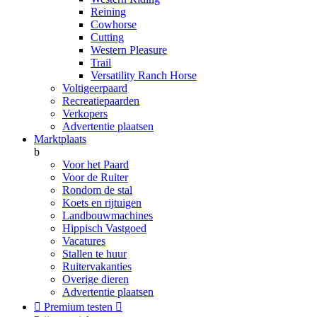
Reining
Cowhorse
Cutting
Western Pleasure
Trail
Versatility Ranch Horse
Voltigeerpaard
Recreatiepaarden
Verkopers
Advertentie plaatsen
Marktplaats
b
Voor het Paard
Voor de Ruiter
Rondom de stal
Koets en rijtuigen
Landbouwmachines
Hippisch Vastgoed
Vacatures
Stallen te huur
Ruitervakanties
Overige dieren
Advertentie plaatsen

Premium testen
