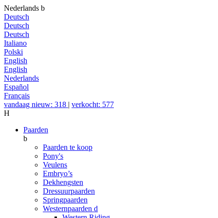
Nederlands
b
Deutsch
Deutsch
Deutsch
Italiano
Polski
English
English
Nederlands
Español
Français
vandaag nieuw: 318
|
verkocht: 577
H
Paarden
b
Paarden te koop
Pony's
Veulens
Embryo’s
Dekhengsten
Dressuurpaarden
Springpaarden
Westernpaarden
d
Western Riding