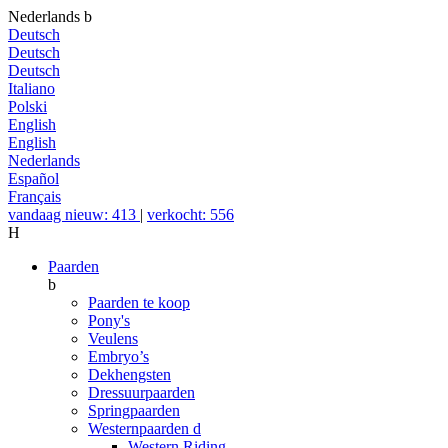
Nederlands
b
Deutsch
Deutsch
Deutsch
Italiano
Polski
English
English
Nederlands
Español
Français
vandaag nieuw: 413
|
verkocht: 556
H
Paarden
b
Paarden te koop
Pony's
Veulens
Embryo’s
Dekhengsten
Dressuurpaarden
Springpaarden
Westernpaarden
d
Western Riding