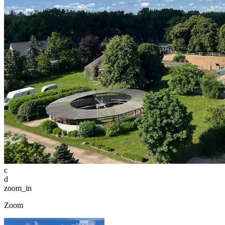
c
d
zoom_in
Zoom