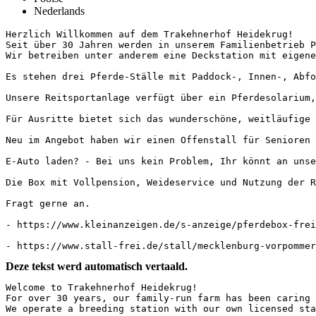
Nederlands
Herzlich Willkommen auf dem Trakehnerhof Heidekrug!

Seit über 30 Jahren werden in unserem Familienbetrieb Pf
Wir betreiben unter anderem eine Deckstation mit eigenen 
Es stehen drei Pferde-Ställe mit Paddock-, Innen-, Abfoh
Unsere Reitsportanlage verfügt über ein Pferdesolarium,
Für Ausritte bietet sich das wunderschöne, weitläufige Ge
Neu im Angebot haben wir einen Offenstall für Senioren / 
E-Auto laden? - Bei uns kein Problem, Ihr könnt an unser
Die Box mit Vollpension, Weideservice und Nutzung der Re
Fragt gerne an.

- https://www.kleinanzeigen.de/s-anzeige/pferdebox-frei
- https://www.stall-frei.de/stall/mecklenburg-vorpomme
Deze tekst werd automatisch vertaald.
Welcome to Trakehnerhof Heidekrug!  

For over 30 years, our family-run farm has been caring 
We operate a breeding station with our own licensed sta