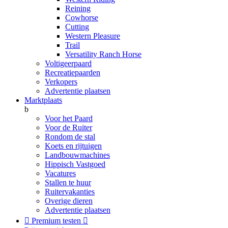
Reining
Cowhorse
Cutting
Western Pleasure
Trail
Versatility Ranch Horse
Voltigeerpaard
Recreatiepaarden
Verkopers
Advertentie plaatsen
Marktplaats
b
Voor het Paard
Voor de Ruiter
Rondom de stal
Koets en rijtuigen
Landbouwmachines
Hippisch Vastgoed
Vacatures
Stallen te huur
Ruitervakanties
Overige dieren
Advertentie plaatsen

Premium testen
