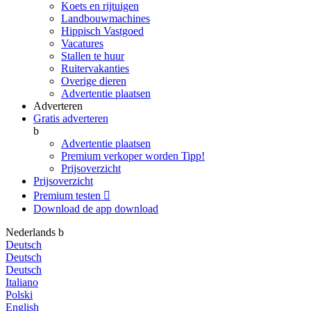
Koets en rijtuigen
Landbouwmachines
Hippisch Vastgoed
Vacatures
Stallen te huur
Ruitervakanties
Overige dieren
Advertentie plaatsen
Adverteren
Gratis adverteren
b
Advertentie plaatsen
Premium verkoper worden
Tipp!
Prijsoverzicht
Prijsoverzicht
Premium testen

Download de app
download
Nederlands
b
Deutsch
Deutsch
Deutsch
Italiano
Polski
English