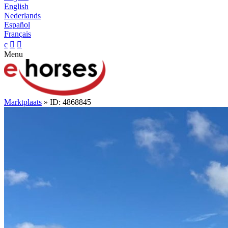
English
Nederlands
Español
Français
c


Menu
Marktplaats
» ID: 4868845