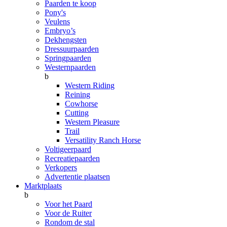
Paarden te koop
Pony's
Veulens
Embryo’s
Dekhengsten
Dressuurpaarden
Springpaarden
Westernpaarden
b
Western Riding
Reining
Cowhorse
Cutting
Western Pleasure
Trail
Versatility Ranch Horse
Voltigeerpaard
Recreatiepaarden
Verkopers
Advertentie plaatsen
Marktplaats
b
Voor het Paard
Voor de Ruiter
Rondom de stal