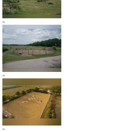
~
~
~