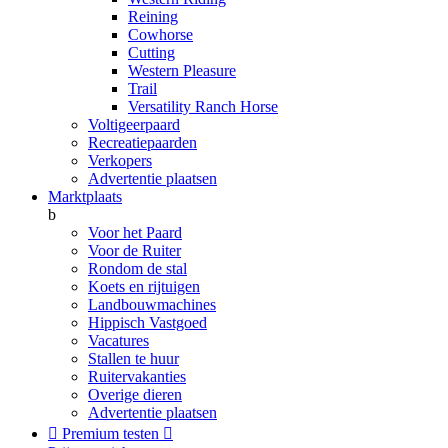
Reining
Cowhorse
Cutting
Western Pleasure
Trail
Versatility Ranch Horse
Voltigeerpaard
Recreatiepaarden
Verkopers
Advertentie plaatsen
Marktplaats
b
Voor het Paard
Voor de Ruiter
Rondom de stal
Koets en rijtuigen
Landbouwmachines
Hippisch Vastgoed
Vacatures
Stallen te huur
Ruitervakanties
Overige dieren
Advertentie plaatsen

Premium testen
