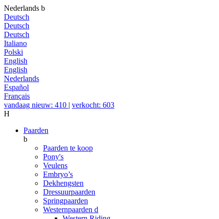
Nederlands
b
Deutsch
Deutsch
Deutsch
Italiano
Polski
English
English
Nederlands
Español
Français
vandaag nieuw: 410
|
verkocht: 603
H
Paarden
b
Paarden te koop
Pony's
Veulens
Embryo’s
Dekhengsten
Dressuurpaarden
Springpaarden
Westernpaarden
d
Western Riding