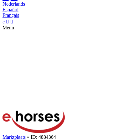
Nederlands
Español
Français
c


Menu
Marktplaats
» ID: 4884364