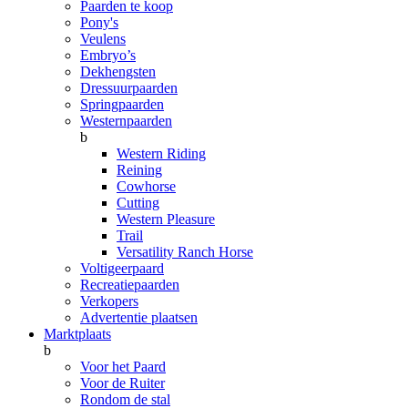
Paarden te koop
Pony's
Veulens
Embryo’s
Dekhengsten
Dressuurpaarden
Springpaarden
Westernpaarden
b
Western Riding
Reining
Cowhorse
Cutting
Western Pleasure
Trail
Versatility Ranch Horse
Voltigeerpaard
Recreatiepaarden
Verkopers
Advertentie plaatsen
Marktplaats
b
Voor het Paard
Voor de Ruiter
Rondom de stal