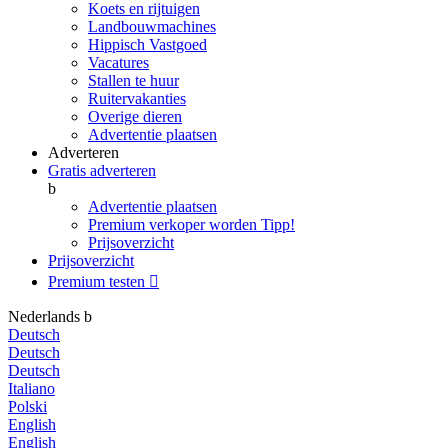
Koets en rijtuigen
Landbouwmachines
Hippisch Vastgoed
Vacatures
Stallen te huur
Ruitervakanties
Overige dieren
Advertentie plaatsen
Adverteren
Gratis adverteren
b
Advertentie plaatsen
Premium verkoper worden
Tipp!
Prijsoverzicht
Prijsoverzicht
Premium testen

Nederlands
b
Deutsch
Deutsch
Deutsch
Italiano
Polski
English
English