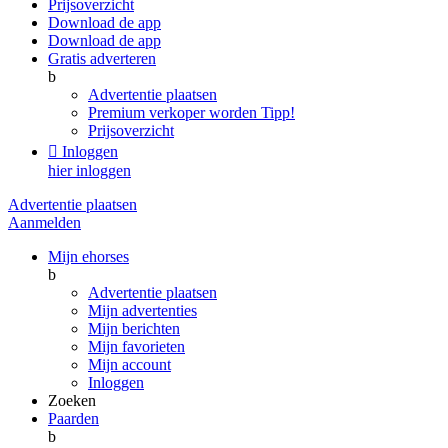
Prijsoverzicht
Download de app
Download de app
Gratis adverteren
b
Advertentie plaatsen
Premium verkoper worden
Tipp!
Prijsoverzicht

Inloggen
hier inloggen
Advertentie plaatsen
Aanmelden
Mijn ehorses
b
Advertentie plaatsen
Mijn advertenties
Mijn berichten
Mijn favorieten
Mijn account
Inloggen
Zoeken
Paarden
b