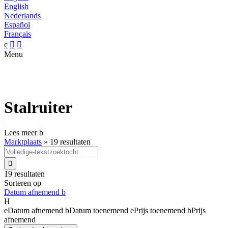
English
Nederlands
Español
Français
c


Menu
Stalruiter
Lees meer
b
Marktplaats
»
19 resultaten

19 resultaten
Sorteren op
Datum afnemend
b
H
e
Datum afnemend
b
Datum toenemend
e
Prijs toenemend
b
Prijs
afnemend