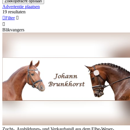
Zoekopdracht opslaan
Advertentie plaatsen
19 resultaten

Filter


Blikvangers
Zucht-, Ausbildungs- und Verkaufsstall aus dem Elbe-Weser-