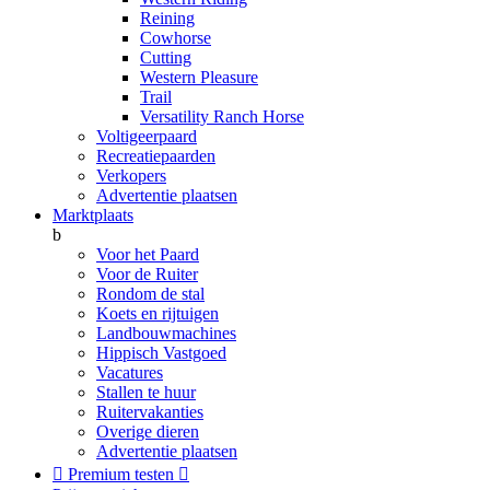
Reining
Cowhorse
Cutting
Western Pleasure
Trail
Versatility Ranch Horse
Voltigeerpaard
Recreatiepaarden
Verkopers
Advertentie plaatsen
Marktplaats
b
Voor het Paard
Voor de Ruiter
Rondom de stal
Koets en rijtuigen
Landbouwmachines
Hippisch Vastgoed
Vacatures
Stallen te huur
Ruitervakanties
Overige dieren
Advertentie plaatsen

Premium testen
