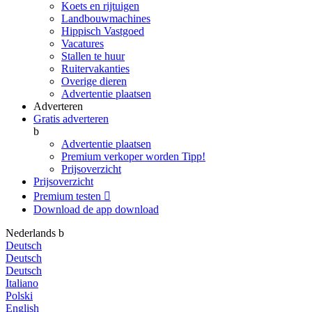
Koets en rijtuigen
Landbouwmachines
Hippisch Vastgoed
Vacatures
Stallen te huur
Ruitervakanties
Overige dieren
Advertentie plaatsen
Adverteren
Gratis adverteren
b
Advertentie plaatsen
Premium verkoper worden
Tipp!
Prijsoverzicht
Prijsoverzicht
Premium testen

Download de app
download
Nederlands
b
Deutsch
Deutsch
Deutsch
Italiano
Polski
English