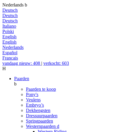
Nederlands
b
Deutsch
Deutsch
Deutsch
Italiano
Polski
English
English
Nederlands
Español
Français
vandaag nieuw: 408
|
verkocht: 603
H
Paarden
b
Paarden te koop
Pony's
Veulens
Embryo’s
Dekhengsten
Dressuurpaarden
Springpaarden
Westernpaarden
d
Western Riding