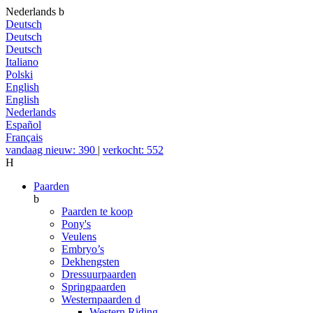
Nederlands
b
Deutsch
Deutsch
Deutsch
Italiano
Polski
English
English
Nederlands
Español
Français
vandaag nieuw: 390
|
verkocht: 552
H
Paarden
b
Paarden te koop
Pony's
Veulens
Embryo’s
Dekhengsten
Dressuurpaarden
Springpaarden
Westernpaarden
d
Western Riding