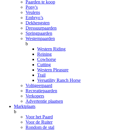
Paarden te koop
Pony's
Veulens
Embryo’s
Dekhengsten
Dressuurpaarden
Springpaarden
Westernpaarden
b
Western Riding
Reining
Cowhorse
Cutting
Western Pleasure
Trail
Versatility Ranch Horse
Voltigeerpaard
Recreatiepaarden
Verkopers
Advertentie plaatsen
Marktplaats
b
Voor het Paard
Voor de Ruiter
Rondom de stal