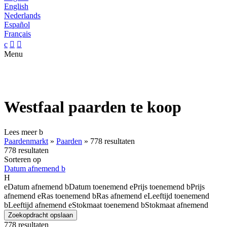
English
Nederlands
Español
Français
c


Menu
Westfaal paarden te koop
Lees meer
b
Paardenmarkt
»
Paarden
»
778 resultaten
778 resultaten
Sorteren op
Datum afnemend
b
H
e
Datum afnemend
b
Datum toenemend
e
Prijs toenemend
b
Prijs
afnemend
e
Ras toenemend
b
Ras afnemend
e
Leeftijd toenemend
b
Leeftijd afnemend
e
Stokmaat toenemend
b
Stokmaat afnemend
Zoekopdracht opslaan
778 resultaten