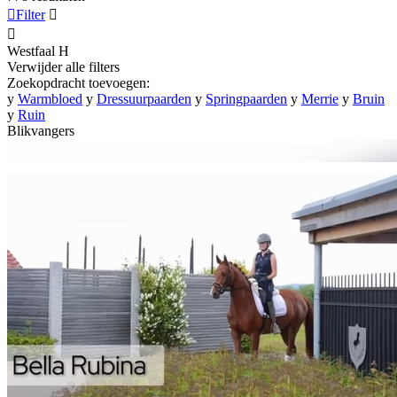

Filter


Westfaal
H
Verwijder alle filters
Zoekopdracht toevoegen:
y
Warmbloed
y
Dressuurpaarden
y
Springpaarden
y
Merrie
y
Bruin
y
Ruin
Blikvangers