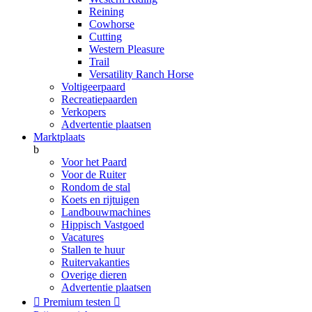
Reining
Cowhorse
Cutting
Western Pleasure
Trail
Versatility Ranch Horse
Voltigeerpaard
Recreatiepaarden
Verkopers
Advertentie plaatsen
Marktplaats
b
Voor het Paard
Voor de Ruiter
Rondom de stal
Koets en rijtuigen
Landbouwmachines
Hippisch Vastgoed
Vacatures
Stallen te huur
Ruitervakanties
Overige dieren
Advertentie plaatsen

Premium testen
