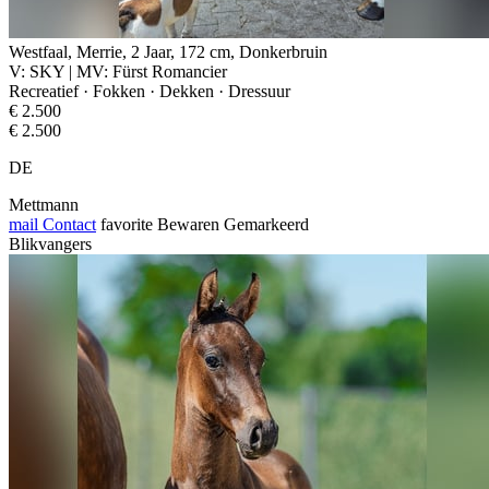
Westfaal, Merrie, 2 Jaar, 172 cm, Donkerbruin
V: SKY | MV: Fürst Romancier
Recreatief · Fokken · Dekken · Dressuur
€ 2.500
€ 2.500
DE
Mettmann
mail
Contact
favorite
Bewaren
Gemarkeerd
Blikvangers