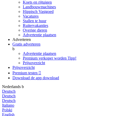
Koets en rijtuigen
Landbouwmachines
Hippisch Vastgoed
Vacatures
Stallen te huur
Ruitervakanties
Overige dieren
Advertentie plaatsen
Adverteren
Gratis adverteren
b
Advertentie plaatsen
Premium verkoper worden
Tipp!
Prijsoverzicht
Prijsoverzicht
Premium testen

Download de app
download
Nederlands
b
Deutsch
Deutsch
Deutsch
Italiano
Polski
English