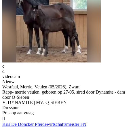
c
d
videocam
Nieuw
Westfaal, Merrie, Veulen (05/2026), Zwart
Rapp- merrie veulen, geboren op 27-05, sired door Dynamite - dam
door Q-Sieben
V: DYNAMITE | MV: Q-SIEBEN
Dressuur
Prijs op aanvraag

Kris De Doncker Pferdewirtschaftsmeister FN