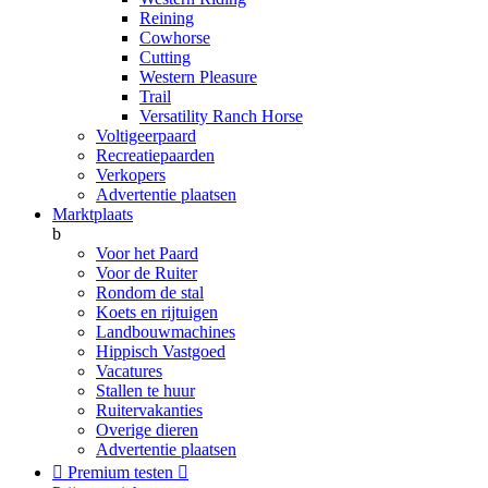
Reining
Cowhorse
Cutting
Western Pleasure
Trail
Versatility Ranch Horse
Voltigeerpaard
Recreatiepaarden
Verkopers
Advertentie plaatsen
Marktplaats
b
Voor het Paard
Voor de Ruiter
Rondom de stal
Koets en rijtuigen
Landbouwmachines
Hippisch Vastgoed
Vacatures
Stallen te huur
Ruitervakanties
Overige dieren
Advertentie plaatsen

Premium testen
