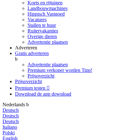
Koets en rijtuigen
Landbouwmachines
Hippisch Vastgoed
Vacatures
Stallen te huur
Ruitervakanties
Overige dieren
Advertentie plaatsen
Adverteren
Gratis adverteren
b
Advertentie plaatsen
Premium verkoper worden
Tipp!
Prijsoverzicht
Prijsoverzicht
Premium testen

Download de app
download
Nederlands
b
Deutsch
Deutsch
Deutsch
Italiano
Polski
English