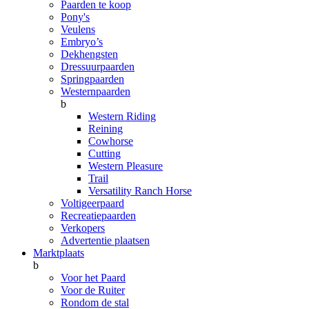
Paarden te koop
Pony's
Veulens
Embryo’s
Dekhengsten
Dressuurpaarden
Springpaarden
Westernpaarden
b
Western Riding
Reining
Cowhorse
Cutting
Western Pleasure
Trail
Versatility Ranch Horse
Voltigeerpaard
Recreatiepaarden
Verkopers
Advertentie plaatsen
Marktplaats
b
Voor het Paard
Voor de Ruiter
Rondom de stal