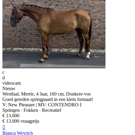
c
d
videocam
Nieuw
Westfaal, Merrie, 4 Jaar, 160 cm, Donkere-vos
Goed gereden springpaard in een klein formaat!
V: New Pleasure | MV: CONTENDRO I
Springen · Fokken · Recreatief
€ 13.000
€ 13.000 vraagprijs

Bianca Weyrich