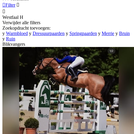

Filter


Westfaal
H
Verwijder alle filters
Zoekopdracht toevoegen:
y
Warmbloed
y
Dressuurpaarden
y
Springpaarden
y
Merrie
y
Bruin
y
Ruin
Blikvangers