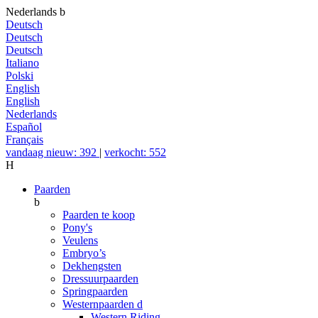
Nederlands
b
Deutsch
Deutsch
Deutsch
Italiano
Polski
English
English
Nederlands
Español
Français
vandaag nieuw: 392
|
verkocht: 552
H
Paarden
b
Paarden te koop
Pony's
Veulens
Embryo’s
Dekhengsten
Dressuurpaarden
Springpaarden
Westernpaarden
d
Western Riding