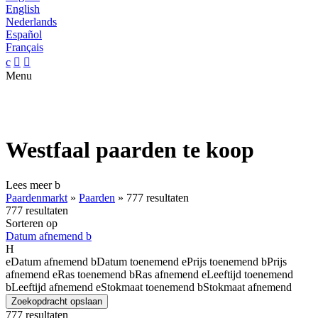
English
Nederlands
Español
Français
c


Menu
Westfaal paarden te koop
Lees meer
b
Paardenmarkt
»
Paarden
»
777 resultaten
777 resultaten
Sorteren op
Datum afnemend
b
H
e
Datum afnemend
b
Datum toenemend
e
Prijs toenemend
b
Prijs
afnemend
e
Ras toenemend
b
Ras afnemend
e
Leeftijd toenemend
b
Leeftijd afnemend
e
Stokmaat toenemend
b
Stokmaat afnemend
Zoekopdracht opslaan
777 resultaten