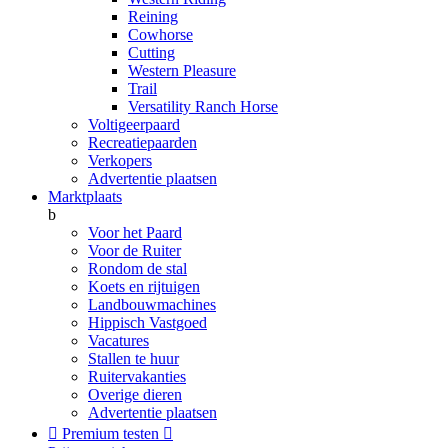
Reining
Cowhorse
Cutting
Western Pleasure
Trail
Versatility Ranch Horse
Voltigeerpaard
Recreatiepaarden
Verkopers
Advertentie plaatsen
Marktplaats
b
Voor het Paard
Voor de Ruiter
Rondom de stal
Koets en rijtuigen
Landbouwmachines
Hippisch Vastgoed
Vacatures
Stallen te huur
Ruitervakanties
Overige dieren
Advertentie plaatsen

Premium testen
