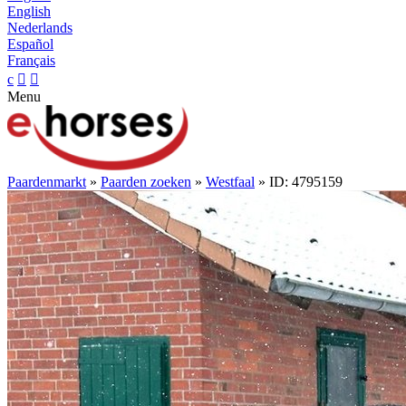
English
Nederlands
Español
Français
c


Menu
Paardenmarkt
»
Paarden zoeken
»
Westfaal
» ID: 4795159