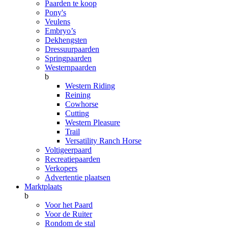
Paarden te koop
Pony's
Veulens
Embryo’s
Dekhengsten
Dressuurpaarden
Springpaarden
Westernpaarden
b
Western Riding
Reining
Cowhorse
Cutting
Western Pleasure
Trail
Versatility Ranch Horse
Voltigeerpaard
Recreatiepaarden
Verkopers
Advertentie plaatsen
Marktplaats
b
Voor het Paard
Voor de Ruiter
Rondom de stal