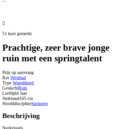
~

51 keer gemerkt
Prachtige, zeer brave jonge
ruin met een springtalent
Prijs op aanvraag
Ras
Westfaal
Type
Warmbloed
Geslacht
Ruin
Leeftijd
4 Jaar
Stokmaat
165 cm
Hoofddiscipline
Springen
Beschrijving
Nederlands