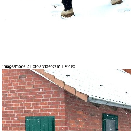
imagesmode
2 Foto's
videocam
1 video