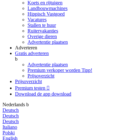
Koets en rijtuigen
Landbouwmachines
Hippisch Vastgoed
Vacatures
Stallen te huur
Ruitervakanties
Overige dieren
Advertentie plaatsen
Adverteren
Gratis adverteren
b
Advertentie plaatsen
Premium verkoper worden
Tipp!
Prijsoverzicht
Prijsoverzicht
Premium testen

Download de app
download
Nederlands
b
Deutsch
Deutsch
Deutsch
Italiano
Polski
English