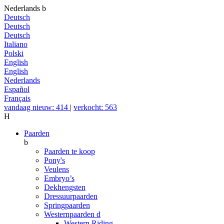
Nederlands
b
Deutsch
Deutsch
Deutsch
Italiano
Polski
English
English
Nederlands
Español
Français
vandaag nieuw: 414
|
verkocht: 563
H
Paarden
b
Paarden te koop
Pony's
Veulens
Embryo’s
Dekhengsten
Dressuurpaarden
Springpaarden
Westernpaarden
d
Western Riding