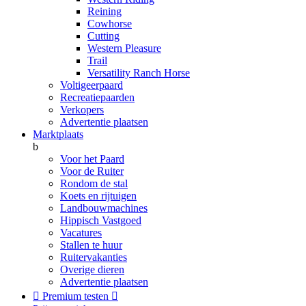
Reining
Cowhorse
Cutting
Western Pleasure
Trail
Versatility Ranch Horse
Voltigeerpaard
Recreatiepaarden
Verkopers
Advertentie plaatsen
Marktplaats
b
Voor het Paard
Voor de Ruiter
Rondom de stal
Koets en rijtuigen
Landbouwmachines
Hippisch Vastgoed
Vacatures
Stallen te huur
Ruitervakanties
Overige dieren
Advertentie plaatsen

Premium testen
