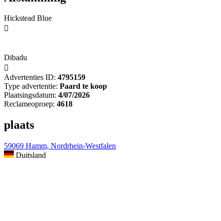
Hickstead Blue

Dibadu

Advertenties ID:
4795159
Type advertentie:
Paard te koop
Plaatsingsdatum:
4/07/2026
Reclameoproep:
4618
plaats
59069 Hamm, Nordrhein-Westfalen
Duitsland