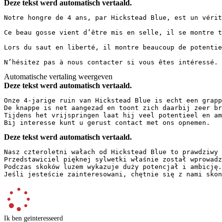
Deze tekst werd automatisch vertaald.
Notre hongre de 4 ans, par Hickstead Blue, est un vérit
Ce beau gosse vient d’être mis en selle, il se montre t
Lors du saut en liberté, il montre beaucoup de potentie
N’hésitez pas à nous contacter si vous êtes intéressé.
Automatische vertaling weergeven
Deze tekst werd automatisch vertaald.
Onze 4-jarige ruin van Hickstead Blue is echt een grapp
De knappe is net aangezad en toont zich daarbij zeer bra
Tijdens het vrijspringen laat hij veel potentieel en amb
Bij interesse kunt u gerust contact met ons opnemen.
Deze tekst werd automatisch vertaald.
Nasz czteroletni wałach od Hickstead Blue to prawdziwy 
Przedstawiciel pięknej sylwetki właśnie został wprowadz
Podczas skoków luzem wykazuje duży potencjał i ambicję. 
Jeśli jesteście zainteresowani, chętnie się z nami skon
Ik ben geïnteresseerd