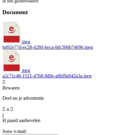
Ik ben geïnteresseerd
Document
jpeg
bd92e77d-ec28-4280-beca-0dc506b74696.jpeg
jpeg
a2c71c48-1521-47b8-9d0e-a6bf9a942a3a.jpeg

Bewaren
Deel nu je advertentie

n

j
H
paard aanbevelen
Jouw e-mail: