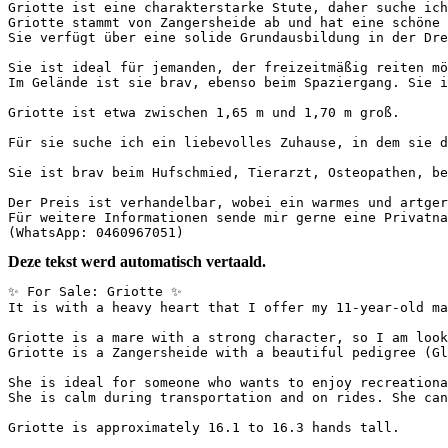
Griotte ist eine charakterstarke Stute, daher suche ich
Griotte stammt von Zangersheide ab und hat eine schöne 
Sie verfügt über eine solide Grundausbildung in der Dre
Sie ist ideal für jemanden, der freizeitmäßig reiten mö
Im Gelände ist sie brav, ebenso beim Spaziergang. Sie i
Griotte ist etwa zwischen 1,65 m und 1,70 m groß.  

Für sie suche ich ein liebevolles Zuhause, in dem sie d
Sie ist brav beim Hufschmied, Tierarzt, Osteopathen, be
Der Preis ist verhandelbar, wobei ein warmes und artger
Für weitere Informationen sende mir gerne eine Privatna
(WhatsApp: 0460967051)
Deze tekst werd automatisch vertaald.
✨ For Sale: Griotte ✨  

It is with a heavy heart that I offer my 11-year-old ma
Griotte is a mare with a strong character, so I am look
Griotte is a Zangersheide with a beautiful pedigree (Gl
She is ideal for someone who wants to enjoy recreationa
She is calm during transportation and on rides. She can
Griotte is approximately 16.1 to 16.3 hands tall.  
