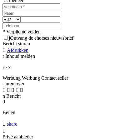
meneer
* Verplichte velden
j
Ontvang de ehorses nieuwsbrief
Bericht sturen

Afdrukken
r
Inhoud melden
‹
›
×
Werbung
Werbung
Contact seller
sturen over





n
Bericht
9
Bellen

share

Privé aanbieder