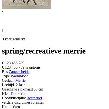
~

3 keer gemerkt
spring/recreatieve merrie
€ 123.456.789
€ 123.456.789 vraagprijs
Ras
Zangersheide
Type
Warmbloed
Geslacht
Merrie
Leeftijd
12 Jaar
Geschatte stokmaat
168 cm
Kleur
Donkerbruin
Hoofddiscipline
Recreatief
verdere disciplines
Springen
Kenmerken