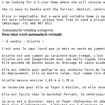
I am looking for a 5-star home where she will receive a
She is easy to handle with the farrier, dentist, veteri
Price is negotiable, but a warm and suitable home is my
For more information, please feel free to send a privat
(WhatsApp: +31 460 967 051)
Automatische vertaling weergeven
Deze tekst werd automatisch vertaald.
✨ À vendre : Griotte ✨

C'est avec le cœur lourd que je mets en vente ma jument
Griotte est une jument au caractère bien trempé, c’est 
Griotte est une Zangersheide avec une belle lignée (Gla
Elle possède de bonnes bases en dressage et saute aisém
Elle est idéale pour quelqu’un qui souhaite faire de la
En déplacement, elle se montre calme, tout comme lors d
Griotte mesure environ 1,65 m à 1,70 m.

Je recherche pour elle un foyer 5 étoiles, où elle rece
Elle est facile chez le maréchal-ferrant, le vétérinair
Le prix est à discuter, mais un foyer chaleureux et ada
Pour plus d’informations, n’hésitez pas à m’envoyer un 