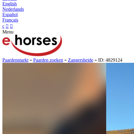
English
Nederlands
Español
Français
c


Menu
Paardenmarkt
»
Paarden zoeken
»
Zangersheide
» ID: 4829124