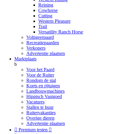
Reining
Cowhorse
Cutting
Western Pleasure
Trail
Versatility Ranch Horse
Voltigeerpaard
Recreatiepaarden
Verkopers
Advertentie plaatsen
Marktplaats
b
Voor het Paard
Voor de Ruiter
Rondom de stal
Koets en rijtuigen
Landbouwmachines
Hippisch Vastgoed
Vacatures
Stallen te huur
Ruitervakanties
Overige dieren
Advertentie plaatsen

Premium testen
