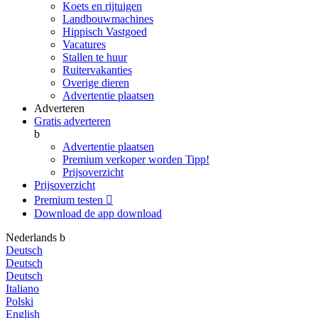
Koets en rijtuigen
Landbouwmachines
Hippisch Vastgoed
Vacatures
Stallen te huur
Ruitervakanties
Overige dieren
Advertentie plaatsen
Adverteren
Gratis adverteren
b
Advertentie plaatsen
Premium verkoper worden
Tipp!
Prijsoverzicht
Prijsoverzicht
Premium testen

Download de app
download
Nederlands
b
Deutsch
Deutsch
Deutsch
Italiano
Polski
English