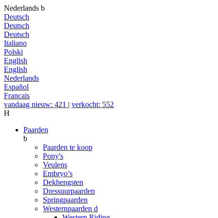
Nederlands
b
Deutsch
Deutsch
Deutsch
Italiano
Polski
English
English
Nederlands
Español
Français
vandaag nieuw: 421
|
verkocht: 552
H
Paarden
b
Paarden te koop
Pony's
Veulens
Embryo’s
Dekhengsten
Dressuurpaarden
Springpaarden
Westernpaarden
d
Western Riding