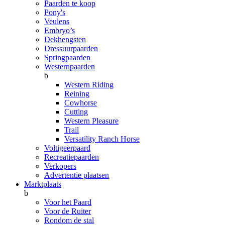
Paarden te koop
Pony's
Veulens
Embryo’s
Dekhengsten
Dressuurpaarden
Springpaarden
Westernpaarden
b
Western Riding
Reining
Cowhorse
Cutting
Western Pleasure
Trail
Versatility Ranch Horse
Voltigeerpaard
Recreatiepaarden
Verkopers
Advertentie plaatsen
Marktplaats
b
Voor het Paard
Voor de Ruiter
Rondom de stal