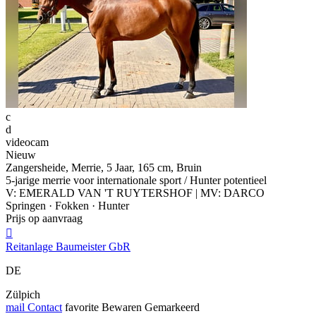
c
d
videocam
Nieuw
Zangersheide, Merrie, 5 Jaar, 165 cm, Bruin
5-jarige merrie voor internationale sport / Hunter potentieel
V: EMERALD VAN 'T RUYTERSHOF | MV: DARCO
Springen · Fokken · Hunter
Prijs op aanvraag

Reitanlage Baumeister GbR
DE
Zülpich
mail
Contact
favorite
Bewaren
Gemarkeerd