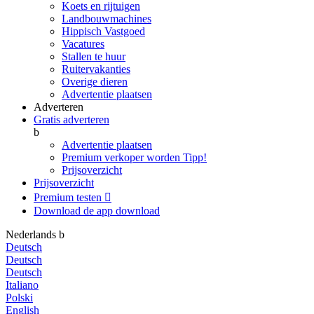
Koets en rijtuigen
Landbouwmachines
Hippisch Vastgoed
Vacatures
Stallen te huur
Ruitervakanties
Overige dieren
Advertentie plaatsen
Adverteren
Gratis adverteren
b
Advertentie plaatsen
Premium verkoper worden
Tipp!
Prijsoverzicht
Prijsoverzicht
Premium testen

Download de app
download
Nederlands
b
Deutsch
Deutsch
Deutsch
Italiano
Polski
English