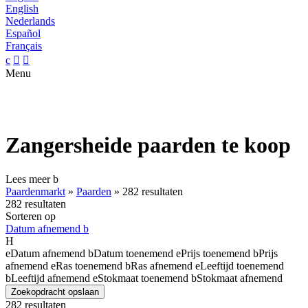
English
Nederlands
Español
Français
c


Menu
Zangersheide paarden te koop
Lees meer
b
Paardenmarkt
»
Paarden
»
282 resultaten
282 resultaten
Sorteren op
Datum afnemend
b
H
e
Datum afnemend
b
Datum toenemend
e
Prijs toenemend
b
Prijs
afnemend
e
Ras toenemend
b
Ras afnemend
e
Leeftijd toenemend
b
Leeftijd afnemend
e
Stokmaat toenemend
b
Stokmaat afnemend
Zoekopdracht opslaan
282 resultaten