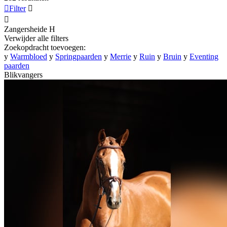

Filter


Zangersheide
H
Verwijder alle filters
Zoekopdracht toevoegen:
y
Warmbloed
y
Springpaarden
y
Merrie
y
Ruin
y
Bruin
y
Eventing
paarden
Blikvangers