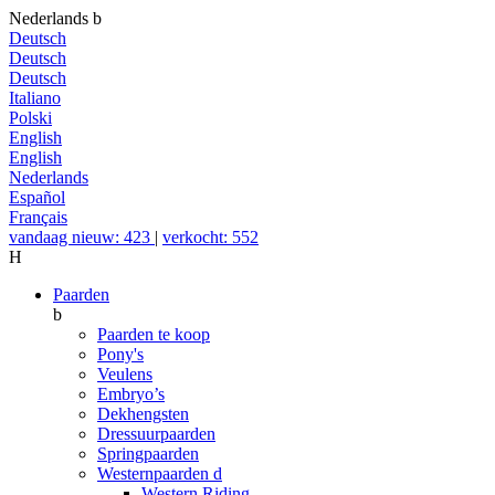
Nederlands
b
Deutsch
Deutsch
Deutsch
Italiano
Polski
English
English
Nederlands
Español
Français
vandaag nieuw: 423
|
verkocht: 552
H
Paarden
b
Paarden te koop
Pony's
Veulens
Embryo’s
Dekhengsten
Dressuurpaarden
Springpaarden
Westernpaarden
d
Western Riding