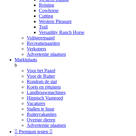
Reining
Cowhorse
Cutting
Western Pleasure
Trail
Versatility Ranch Horse
Voltigeerpaard
Recreatiepaarden
Verkopers
Advertentie plaatsen
Marktplaats
b
Voor het Paard
Voor de Ruiter
Rondom de stal
Koets en rijtuigen
Landbouwmachines
Hippisch Vastgoed
Vacatures
Stallen te huur
Ruitervakanties
Overige dieren
Advertentie plaatsen

Premium testen
