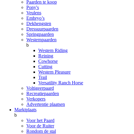
Paarden te koop
Pony's
Veulens
Embryo’s
Dekhengsten
Dressuurpaarden
Springpaarden
Westernpaarden
b
Western Riding
Reining
Cowhorse
Cutting
Western Pleasure
Trail
Versatility Ranch Horse
Voltigeerpaard
Recreatiepaarden
Verkopers
Advertentie plaatsen
Marktplaats
b
Voor het Paard
Voor de Ruiter
Rondom de stal