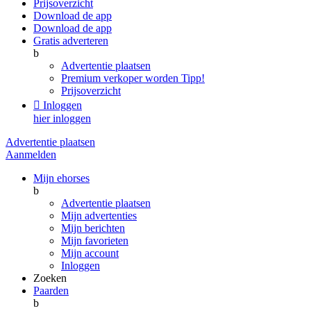
Prijsoverzicht
Download de app
Download de app
Gratis adverteren
b
Advertentie plaatsen
Premium verkoper worden
Tipp!
Prijsoverzicht

Inloggen
hier inloggen
Advertentie plaatsen
Aanmelden
Mijn ehorses
b
Advertentie plaatsen
Mijn advertenties
Mijn berichten
Mijn favorieten
Mijn account
Inloggen
Zoeken
Paarden
b