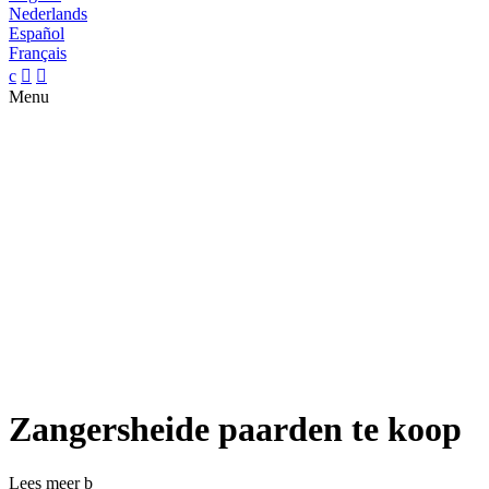
Nederlands
Español
Français
c


Menu
Zangersheide paarden te koop
Lees meer
b