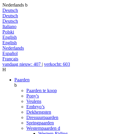
Nederlands
b
Deutsch
Deutsch
Deutsch
Italiano
Polski
English
English
Nederlands
Español
Français
vandaag nieuw: 407
|
verkocht: 603
H
Paarden
b
Paarden te koop
Pony's
Veulens
Embryo’s
Dekhengsten
Dressuurpaarden
Springpaarden
Westernpaarden
d
Western Riding