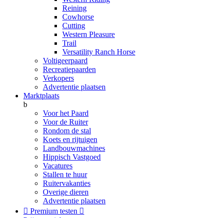
Reining
Cowhorse
Cutting
Western Pleasure
Trail
Versatility Ranch Horse
Voltigeerpaard
Recreatiepaarden
Verkopers
Advertentie plaatsen
Marktplaats
b
Voor het Paard
Voor de Ruiter
Rondom de stal
Koets en rijtuigen
Landbouwmachines
Hippisch Vastgoed
Vacatures
Stallen te huur
Ruitervakanties
Overige dieren
Advertentie plaatsen

Premium testen
