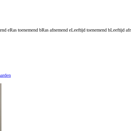
mend
e
Ras toenemend
b
Ras afnemend
e
Leeftijd toenemend
b
Leeftijd a
aarden