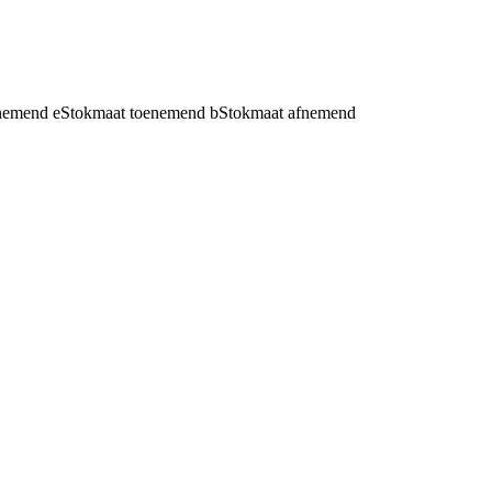
fnemend
e
Stokmaat toenemend
b
Stokmaat afnemend