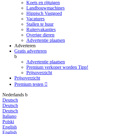
Koets en rijtuigen
Landbouwmachines
Hippisch Vastgoed
Vacatures
Stallen te huur
Ruitervakanties
Overige dieren
Advertentie plaatsen
Adverteren
Gratis adverteren
b
Advertentie plaatsen
Premium verkoper worden
Tipp!
Prijsoverzicht
Prijsoverzicht
Premium testen

Nederlands
b
Deutsch
Deutsch
Deutsch
Italiano
Polski
English
English