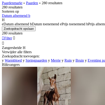
Paardenmarkt
»
Paarden
»
280 resultaten
280 resultaten
Sorteren op
Datum afnemend
b
H
e
Datum afnemend
b
Datum toenemend
e
Prijs toenemend
b
Prijs afne
Zoekopdracht opslaan
280 resultaten

Filter


Zangersheide
H
Verwijder alle filters
Zoekopdracht toevoegen:
y
Warmbloed
y
Springpaarden
y
Merrie
y
Ruin
y
Bruin
y
Eventing p
Blikvangers