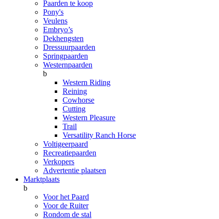
Paarden te koop
Pony's
Veulens
Embryo’s
Dekhengsten
Dressuurpaarden
Springpaarden
Westernpaarden
b
Western Riding
Reining
Cowhorse
Cutting
Western Pleasure
Trail
Versatility Ranch Horse
Voltigeerpaard
Recreatiepaarden
Verkopers
Advertentie plaatsen
Marktplaats
b
Voor het Paard
Voor de Ruiter
Rondom de stal