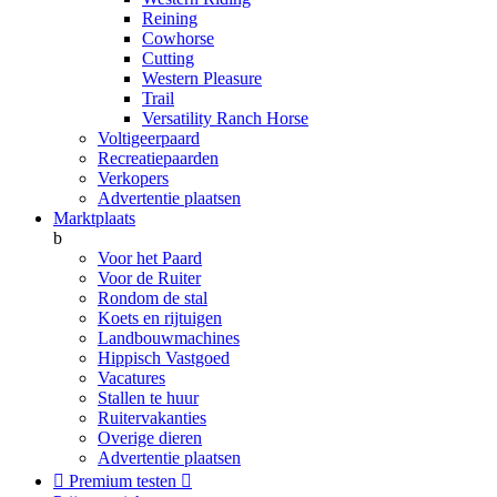
Reining
Cowhorse
Cutting
Western Pleasure
Trail
Versatility Ranch Horse
Voltigeerpaard
Recreatiepaarden
Verkopers
Advertentie plaatsen
Marktplaats
b
Voor het Paard
Voor de Ruiter
Rondom de stal
Koets en rijtuigen
Landbouwmachines
Hippisch Vastgoed
Vacatures
Stallen te huur
Ruitervakanties
Overige dieren
Advertentie plaatsen

Premium testen
