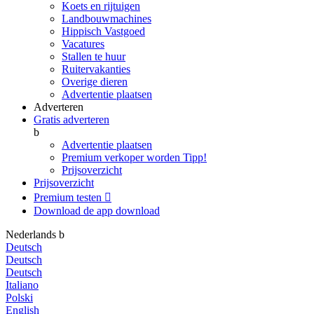
Koets en rijtuigen
Landbouwmachines
Hippisch Vastgoed
Vacatures
Stallen te huur
Ruitervakanties
Overige dieren
Advertentie plaatsen
Adverteren
Gratis adverteren
b
Advertentie plaatsen
Premium verkoper worden
Tipp!
Prijsoverzicht
Prijsoverzicht
Premium testen

Download de app
download
Nederlands
b
Deutsch
Deutsch
Deutsch
Italiano
Polski
English