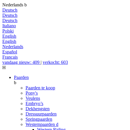
Nederlands
b
Deutsch
Deutsch
Deutsch
Italiano
Polski
English
English
Nederlands
Español
Français
vandaag nieuw: 409
|
verkocht: 603
H
Paarden
b
Paarden te koop
Pony's
Veulens
Embryo’s
Dekhengsten
Dressuurpaarden
Springpaarden
Westernpaarden
d
Western Riding