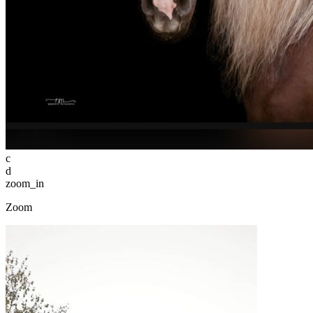
c
d
zoom_in
Zoom