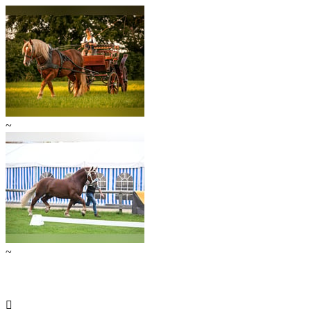
~
~
