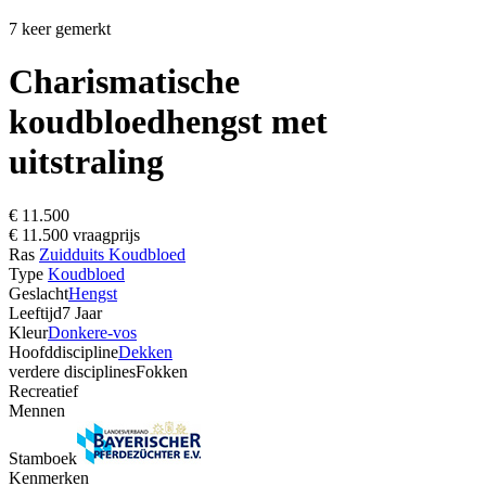
7 keer gemerkt
Charismatische
koudbloedhengst met
uitstraling
€ 11.500
€ 11.500 vraagprijs
Ras
Zuidduits Koudbloed
Type
Koudbloed
Geslacht
Hengst
Leeftijd
7 Jaar
Kleur
Donkere-vos
Hoofddiscipline
Dekken
verdere disciplines
Fokken
Recreatief
Mennen
Stamboek
Kenmerken