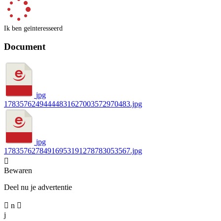
Ik ben geïnteresseerd
Document
jpg
17835762494444831627003572970483.jpg
jpg
17835762784916953191278783053567.jpg

Bewaren
Deel nu je advertentie

n

j