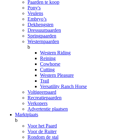
Paarden te koop
Pony's
Veulens
Embryo’s
Dekhengsten
Dressuurpaarden
Springpaarden
Westernpaarden
b
Western Riding
Reining
Cowhorse
Cutting
Western Pleasure
Trail
Versatility Ranch Horse
Voltigeerpaard
Recreatiepaarden
Verkopers
Advertentie plaatsen
Marktplaats
b
Voor het Paard
Voor de Ruiter
Rondom de stal