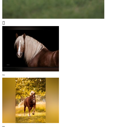

~
~