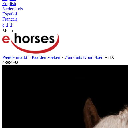
English
Nederlands
Español
Français
c


Menu
Paardenmarkt
»
Paarden zoeken
»
Zuidduits Koudbloed
» ID:
4888992