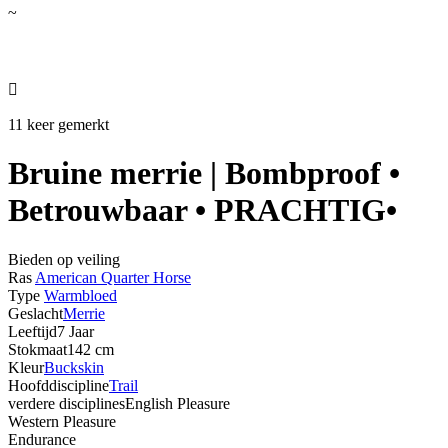
~

11 keer gemerkt
Bruine merrie | Bombproof •
Betrouwbaar • PRACHTIG•
Bieden op veiling
Ras
American Quarter Horse
Type
Warmbloed
Geslacht
Merrie
Leeftijd
7 Jaar
Stokmaat
142 cm
Kleur
Buckskin
Hoofddiscipline
Trail
verdere disciplines
English Pleasure
Western Pleasure
Endurance