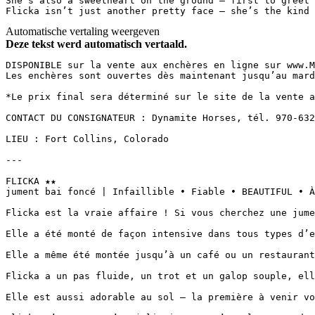
She’s also a sweetheart on the ground — first to greet 
Flicka isn’t just another pretty face — she’s the kind 
Automatische vertaling weergeven
Deze tekst werd automatisch vertaald.
DISPONIBLE sur la vente aux enchères en ligne sur www.Ma
Les enchères sont ouvertes dès maintenant jusqu’au mardi
*Le prix final sera déterminé sur le site de la vente au
CONTACT DU CONSIGNATEUR : Dynamite Horses, tél. 970-632-
LIEU : Fort Collins, Colorado  

---  

FLICKA ★★  

jument bai foncé | Infaillible • Fiable • BEAUTIFUL • À 
Flicka est la vraie affaire ! Si vous cherchez une jume
Elle a été monté de façon intensive dans tous types d’e
Elle a même été montée jusqu’à un café ou un restaurant 
Flicka a un pas fluide, un trot et un galop souple, ell
Elle est aussi adorable au sol — la première à venir vo