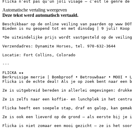
Flicka n’est pas qu’un joli visage — c’est le genre de 
Automatische vertaling weergeven
Deze tekst werd automatisch vertaald.
Beschikbaar op de online veiling van paarden op www DOT
Bieden is nu geopend tot en met dinsdag | 9 juli! Koop 
*De uiteindelijke prijs wordt vastgesteld op de veiling
Verzendadres: Dynamite Horses, tel. 970-632-3644  

Locatie: Fort Collins, Colorado  

---

FLICKA ★★  

Berkruisige merrie | Bombproof • Betrouwbaar • MOOI • L
Flicka is de echte deal! Als je op zoek bent naar een b
Ze is uitgebreid bereden in allerlei omgevingen: drukke
Ze is zelfs naar een koffie- en lunchplek in het centru
Flicka heeft een soepele stap, draf en galop, kan gemak
Ze is ook een lieverd op de grond — als eerste bij je i
Flicka is niet zomaar een mooi gezicht — ze is het soor