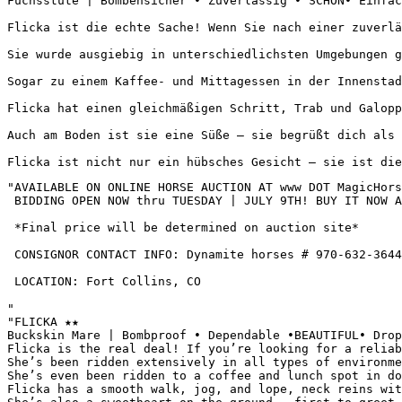
Fuchsstute | Bombensicher • Zuverlässig • SCHÖN• Einfach
Flicka ist die echte Sache! Wenn Sie nach einer zuverlä
Sie wurde ausgiebig in unterschiedlichsten Umgebungen g
Sogar zu einem Kaffee- und Mittagessen in der Innenstadt
Flicka hat einen gleichmäßigen Schritt, Trab und Galopp
Auch am Boden ist sie eine Süße — sie begrüßt dich als 
Flicka ist nicht nur ein hübsches Gesicht — sie ist die
"AVAILABLE ON ONLINE HORSE AUCTION AT www DOT MagicHorse
 BIDDING OPEN NOW thru TUESDAY | JULY 9TH! BUY IT NOW AV
 *Final price will be determined on auction site*

 CONSIGNOR CONTACT INFO: Dynamite horses # 970-632-3644

 LOCATION: Fort Collins, CO

"

"FLICKA ★★

Buckskin Mare | Bombproof • Dependable •BEAUTIFUL• Drop-
Flicka is the real deal! If you’re looking for a reliab
She’s been ridden extensively in all types of environme
She’s even been ridden to a coffee and lunch spot in dow
Flicka has a smooth walk, jog, and lope, neck reins wit