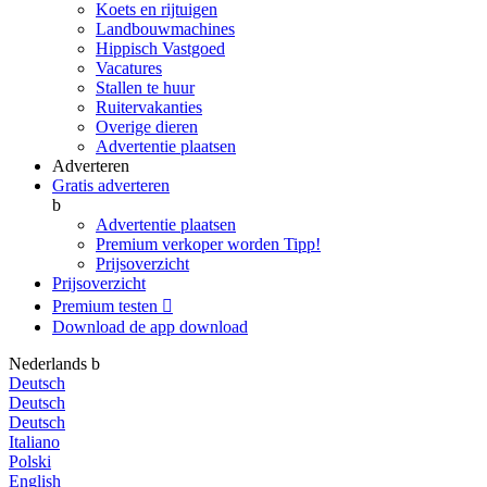
Koets en rijtuigen
Landbouwmachines
Hippisch Vastgoed
Vacatures
Stallen te huur
Ruitervakanties
Overige dieren
Advertentie plaatsen
Adverteren
Gratis adverteren
b
Advertentie plaatsen
Premium verkoper worden
Tipp!
Prijsoverzicht
Prijsoverzicht
Premium testen

Download de app
download
Nederlands
b
Deutsch
Deutsch
Deutsch
Italiano
Polski
English