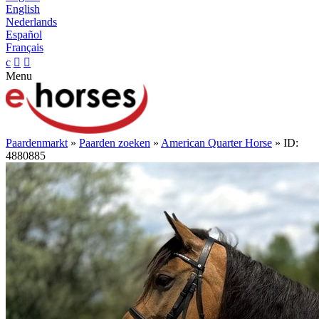
English
Nederlands
Español
Français
c


Menu
Paardenmarkt
»
Paarden zoeken
»
American Quarter Horse
» ID:
4880885