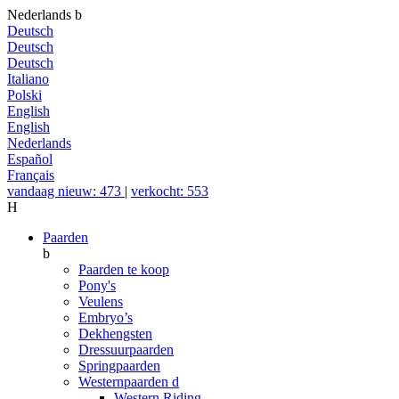
Nederlands
b
Deutsch
Deutsch
Deutsch
Italiano
Polski
English
English
Nederlands
Español
Français
vandaag nieuw: 473
|
verkocht: 553
H
Paarden
b
Paarden te koop
Pony's
Veulens
Embryo’s
Dekhengsten
Dressuurpaarden
Springpaarden
Westernpaarden
d
Western Riding