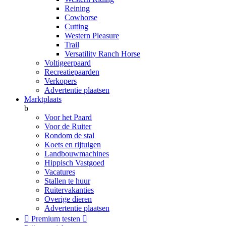
Reining
Cowhorse
Cutting
Western Pleasure
Trail
Versatility Ranch Horse
Voltigeerpaard
Recreatiepaarden
Verkopers
Advertentie plaatsen
Marktplaats
b
Voor het Paard
Voor de Ruiter
Rondom de stal
Koets en rijtuigen
Landbouwmachines
Hippisch Vastgoed
Vacatures
Stallen te huur
Ruitervakanties
Overige dieren
Advertentie plaatsen

Premium testen
