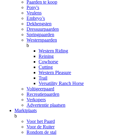
Paarden te koop
Pony's
Veulens
Embryo’s
Dekhengsten
Dressuurpaarden
Springpaarden
Westernpaarden
b
Western Riding
Reining
Cowhorse
Cutting
Western Pleasure
Trail
Versatility Ranch Horse
Voltigeerpaard
Recreatiepaarden
Verkopers
Advertentie plaatsen
Marktplaats
b
Voor het Paard
Voor de Ruiter
Rondom de stal