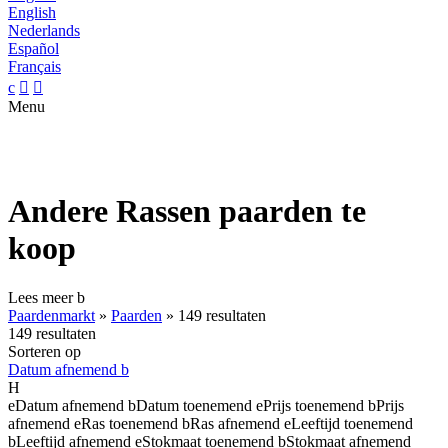
English
Nederlands
Español
Français
c


Menu
Andere Rassen paarden te
koop
Lees meer
b
Paardenmarkt
»
Paarden
»
149 resultaten
149 resultaten
Sorteren op
Datum afnemend
b
H
e
Datum afnemend
b
Datum toenemend
e
Prijs toenemend
b
Prijs
afnemend
e
Ras toenemend
b
Ras afnemend
e
Leeftijd toenemend
b
Leeftijd afnemend
e
Stokmaat toenemend
b
Stokmaat afnemend