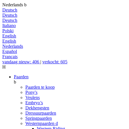
Nederlands
b
Deutsch
Deutsch
Deutsch
Italiano
Polski
English
English
Nederlands
Español
Français
vandaag nieuw: 406
|
verkocht: 605
H
Paarden
b
Paarden te koop
Pony's
Veulens
Embryo’s
Dekhengsten
Dressuurpaarden
Springpaarden
Westernpaarden
d
Western Riding