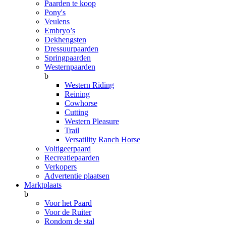
Paarden te koop
Pony's
Veulens
Embryo’s
Dekhengsten
Dressuurpaarden
Springpaarden
Westernpaarden
b
Western Riding
Reining
Cowhorse
Cutting
Western Pleasure
Trail
Versatility Ranch Horse
Voltigeerpaard
Recreatiepaarden
Verkopers
Advertentie plaatsen
Marktplaats
b
Voor het Paard
Voor de Ruiter
Rondom de stal