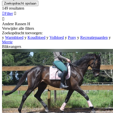
Zoekopdracht opslaan
149 resultaten

Filter


Andere Rassen
H
Verwijder alle filters
Zoekopdracht toevoegen:
y
Warmbloed
y
Koudbloed
y
Volbloed
y
Pony
y
Recreatiepaarden
y
Merrie
Blikvangers