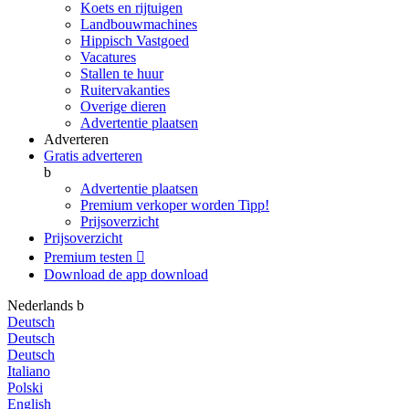
Koets en rijtuigen
Landbouwmachines
Hippisch Vastgoed
Vacatures
Stallen te huur
Ruitervakanties
Overige dieren
Advertentie plaatsen
Adverteren
Gratis adverteren
b
Advertentie plaatsen
Premium verkoper worden
Tipp!
Prijsoverzicht
Prijsoverzicht
Premium testen

Download de app
download
Nederlands
b
Deutsch
Deutsch
Deutsch
Italiano
Polski
English