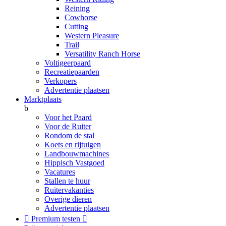
Reining
Cowhorse
Cutting
Western Pleasure
Trail
Versatility Ranch Horse
Voltigeerpaard
Recreatiepaarden
Verkopers
Advertentie plaatsen
Marktplaats
b
Voor het Paard
Voor de Ruiter
Rondom de stal
Koets en rijtuigen
Landbouwmachines
Hippisch Vastgoed
Vacatures
Stallen te huur
Ruitervakanties
Overige dieren
Advertentie plaatsen

Premium testen
