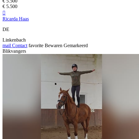
€ 5.500
€ 5.500

Ricarda Haas
DE
Linkenbach
mail
Contact
favorite
Bewaren
Gemarkeerd
Blikvangers