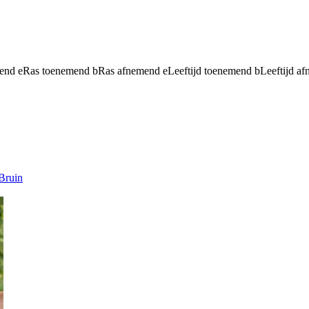
mend
e
Ras toenemend
b
Ras afnemend
e
Leeftijd toenemend
b
Leeftijd a
Bruin