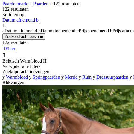
Paardenmarkt
»
Paarden
»
122 resultaten
122 resultaten
Sorteren op
Datum afnemend
b
H
e
Datum afnemend
b
Datum toenemend
e
Prijs toenemend
b
Prijs afne
Zoekopdracht opslaan
122 resultaten

Filter


Belgisch Warmbloed
H
Verwijder alle filters
Zoekopdracht toevoegen:
y
Warmbloed
y
Springpaarden
y
Merrie
y
Ruin
y
Dressuurpaarden
y
Blikvangers