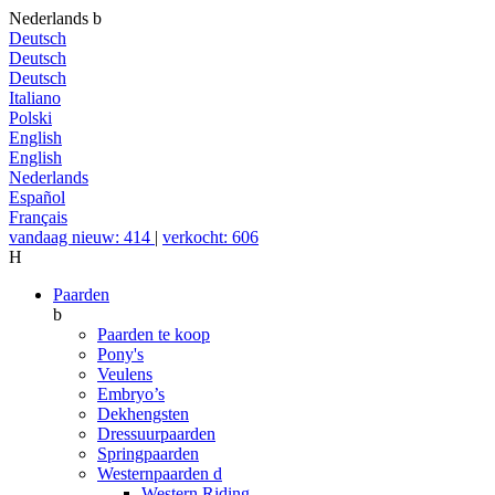
Nederlands
b
Deutsch
Deutsch
Deutsch
Italiano
Polski
English
English
Nederlands
Español
Français
vandaag nieuw: 414
|
verkocht: 606
H
Paarden
b
Paarden te koop
Pony's
Veulens
Embryo’s
Dekhengsten
Dressuurpaarden
Springpaarden
Westernpaarden
d
Western Riding