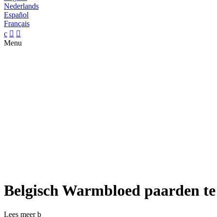
Nederlands
Español
Français
c


Menu
Belgisch Warmbloed paarden te
Lees meer
b