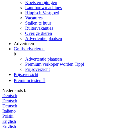
Koets en rijtuigen
Landbouwmachines
Hippisch Vastgoed
Vacatures
Stallen te huur
Ruitervakanties
Overige dieren
Advertentie plaatsen
Adverteren
Gratis adverteren
b
Advertentie plaatsen
Premium verkoper worden
Tipp!
Prijsoverzicht
Prijsoverzicht
Premium testen

Nederlands
b
Deutsch
Deutsch
Deutsch
Italiano
Polski
English
English