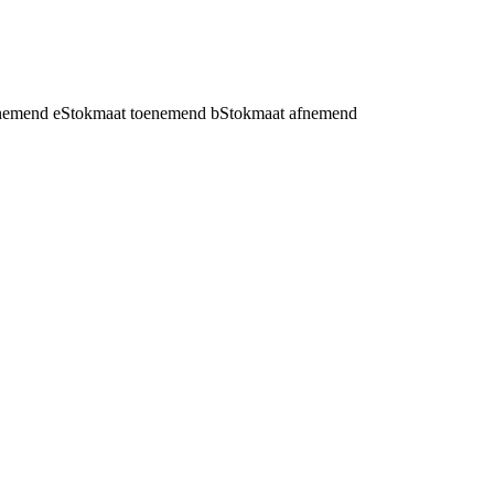
fnemend
e
Stokmaat toenemend
b
Stokmaat afnemend