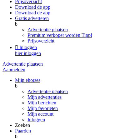
Prijsoverzicht
Download de app
Download de app
Gratis adverteren
b
Advertentie plaatsen
Premium verkoper worden
Tipp!
Prijsoverzicht

Inloggen
hier inloggen
Advertentie plaatsen
Aanmelden
Mijn ehorses
b
Advertentie plaatsen
Mijn advertenties
Mijn berichten
Mijn favorieten
Mijn account
Inloggen
Zoeken
Paarden
b