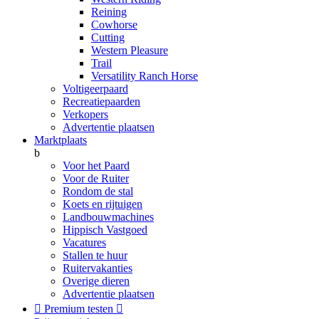
Reining
Cowhorse
Cutting
Western Pleasure
Trail
Versatility Ranch Horse
Voltigeerpaard
Recreatiepaarden
Verkopers
Advertentie plaatsen
Marktplaats
b
Voor het Paard
Voor de Ruiter
Rondom de stal
Koets en rijtuigen
Landbouwmachines
Hippisch Vastgoed
Vacatures
Stallen te huur
Ruitervakanties
Overige dieren
Advertentie plaatsen

Premium testen
