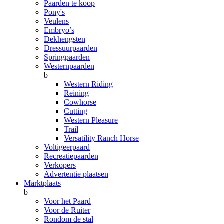
Paarden te koop
Pony's
Veulens
Embryo’s
Dekhengsten
Dressuurpaarden
Springpaarden
Westernpaarden
b
Western Riding
Reining
Cowhorse
Cutting
Western Pleasure
Trail
Versatility Ranch Horse
Voltigeerpaard
Recreatiepaarden
Verkopers
Advertentie plaatsen
Marktplaats
b
Voor het Paard
Voor de Ruiter
Rondom de stal