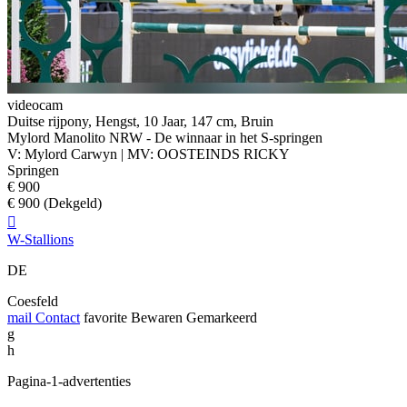
videocam
Duitse rijpony, Hengst, 10 Jaar, 147 cm, Bruin
Mylord Manolito NRW - De winnaar in het S-springen
V: Mylord Carwyn | MV: OOSTEINDS RICKY
Springen
€ 900
€ 900 (Dekgeld)

W-Stallions
DE
Coesfeld
mail
Contact
favorite
Bewaren
Gemarkeerd
g
h
Pagina-1-advertenties