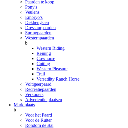
Paarden te koop
Pony's
Veulens
Embryo’s
Dekhengsten
Dressuurpaarden
Springpaarden
Westernpaarden
b
Western Riding
Reining
Cowhorse
Cutting
Western Pleasure
Trail
Versatility Ranch Horse
Voltigeerpaard
Recreatiepaarden
Verkopers
Advertentie plaatsen
Marktplaats
b
Voor het Paard
Voor de Ruiter
Rondom de stal