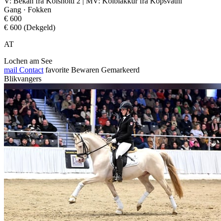
V: Bekan frá Kolsholti 2 | MV: Kolblakkur frá Kópsvatni
Gang · Fokken
€ 600
€ 600 (Dekgeld)
AT
Lochen am See
mail
Contact
favorite
Bewaren
Gemarkeerd
Blikvangers