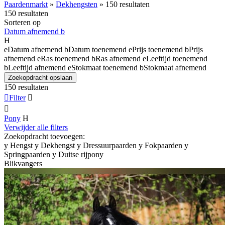
Paardenmarkt
»
Dekhengsten
»
150 resultaten
150 resultaten
Sorteren op
Datum afnemend
b
H
e
Datum afnemend
b
Datum toenemend
e
Prijs toenemend
b
Prijs
afnemend
e
Ras toenemend
b
Ras afnemend
e
Leeftijd toenemend
b
Leeftijd afnemend
e
Stokmaat toenemend
b
Stokmaat afnemend
Zoekopdracht opslaan
150 resultaten

Filter


Pony
H
Verwijder alle filters
Zoekopdracht toevoegen:
y
Hengst
y
Dekhengst
y
Dressuurpaarden
y
Fokpaarden
y
Springpaarden
y
Duitse rijpony
Blikvangers