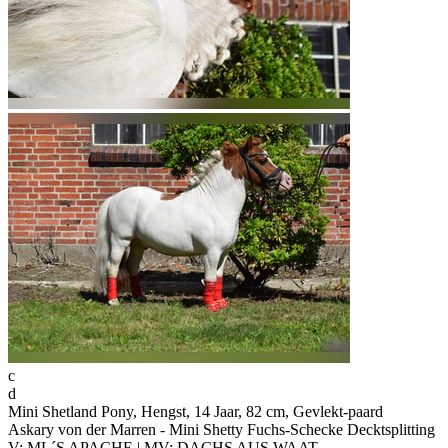
c
d
Mini Shetland Pony, Hengst, 14 Jaar, 82 cm, Gevlekt-paard
Askary von der Marren - Mini Shetty Fuchs-Schecke Decktsplitting
V: ML´S APACHE | MV: DACHS AUS WAAT