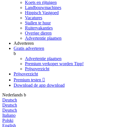
Koets en rijtuigen
Landbouwmachines
Hippisch Vastgoed
Vacatures
Stallen te huur
Ruitervakanties
Overige dieren
Advertentie plaatsen
Adverteren
Gratis adverteren
b
Advertentie plaatsen
Premium verkoper worden
Tipp!
Prijsoverzicht
Prijsoverzicht
Premium testen

Download de app
download
Nederlands
b
Deutsch
Deutsch
Deutsch
Italiano
Polski
English