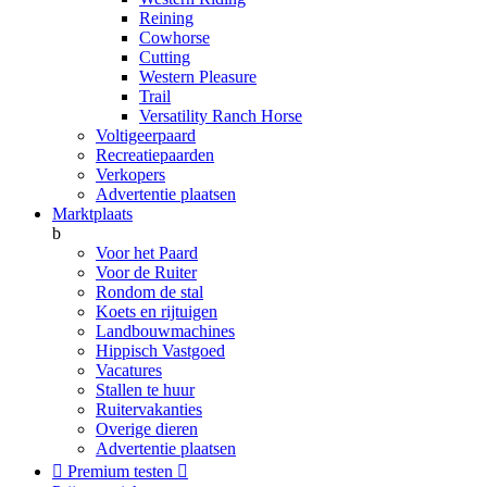
Reining
Cowhorse
Cutting
Western Pleasure
Trail
Versatility Ranch Horse
Voltigeerpaard
Recreatiepaarden
Verkopers
Advertentie plaatsen
Marktplaats
b
Voor het Paard
Voor de Ruiter
Rondom de stal
Koets en rijtuigen
Landbouwmachines
Hippisch Vastgoed
Vacatures
Stallen te huur
Ruitervakanties
Overige dieren
Advertentie plaatsen

Premium testen
