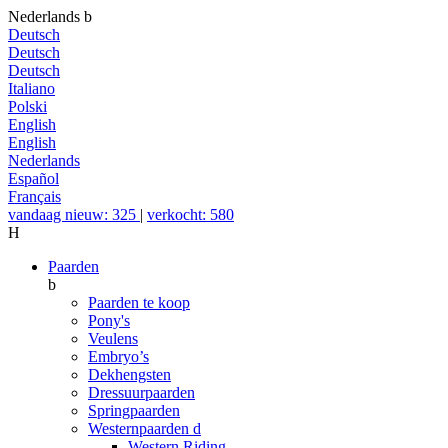
Nederlands
b
Deutsch
Deutsch
Deutsch
Italiano
Polski
English
English
Nederlands
Español
Français
vandaag nieuw: 325
|
verkocht: 580
H
Paarden
b
Paarden te koop
Pony's
Veulens
Embryo’s
Dekhengsten
Dressuurpaarden
Springpaarden
Westernpaarden
d
Western Riding