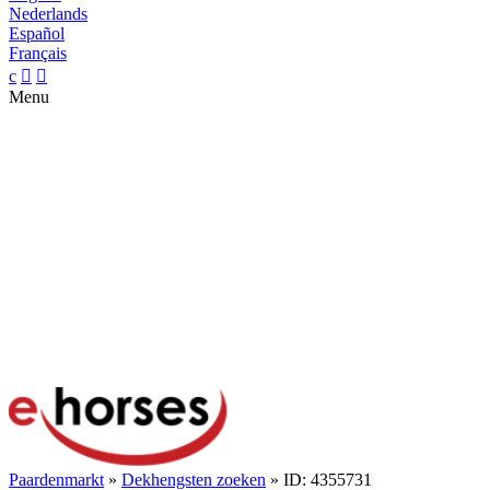
Nederlands
Español
Français
c


Menu
Paardenmarkt
»
Dekhengsten zoeken
» ID: 4355731