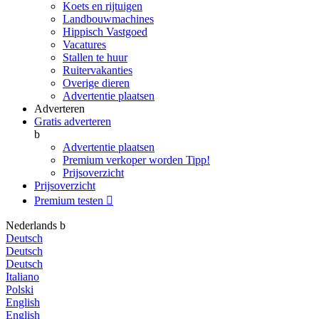
Koets en rijtuigen
Landbouwmachines
Hippisch Vastgoed
Vacatures
Stallen te huur
Ruitervakanties
Overige dieren
Advertentie plaatsen
Adverteren
Gratis adverteren
b
Advertentie plaatsen
Premium verkoper worden
Tipp!
Prijsoverzicht
Prijsoverzicht
Premium testen

Nederlands
b
Deutsch
Deutsch
Deutsch
Italiano
Polski
English
English