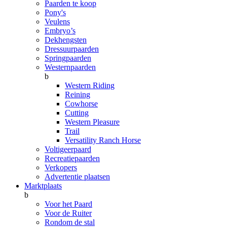
Paarden te koop
Pony's
Veulens
Embryo’s
Dekhengsten
Dressuurpaarden
Springpaarden
Westernpaarden
b
Western Riding
Reining
Cowhorse
Cutting
Western Pleasure
Trail
Versatility Ranch Horse
Voltigeerpaard
Recreatiepaarden
Verkopers
Advertentie plaatsen
Marktplaats
b
Voor het Paard
Voor de Ruiter
Rondom de stal