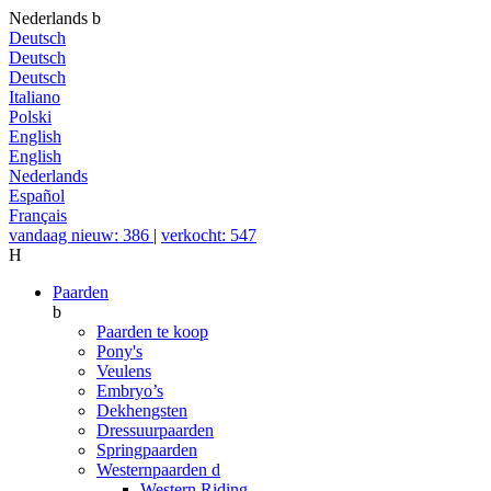
Nederlands
b
Deutsch
Deutsch
Deutsch
Italiano
Polski
English
English
Nederlands
Español
Français
vandaag nieuw: 386
|
verkocht: 547
H
Paarden
b
Paarden te koop
Pony's
Veulens
Embryo’s
Dekhengsten
Dressuurpaarden
Springpaarden
Westernpaarden
d
Western Riding