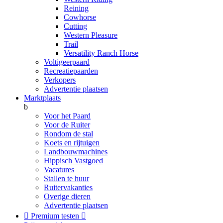
Reining
Cowhorse
Cutting
Western Pleasure
Trail
Versatility Ranch Horse
Voltigeerpaard
Recreatiepaarden
Verkopers
Advertentie plaatsen
Marktplaats
b
Voor het Paard
Voor de Ruiter
Rondom de stal
Koets en rijtuigen
Landbouwmachines
Hippisch Vastgoed
Vacatures
Stallen te huur
Ruitervakanties
Overige dieren
Advertentie plaatsen

Premium testen
