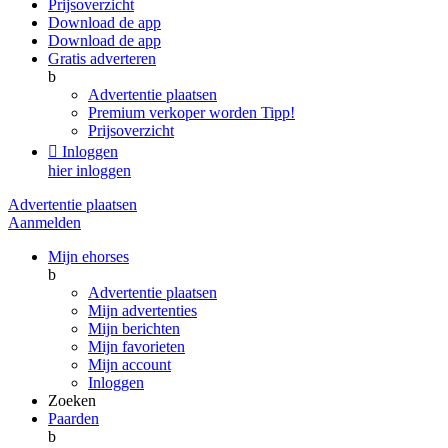
Prijsoverzicht
Download de app
Download de app
Gratis adverteren
b
Advertentie plaatsen
Premium verkoper worden
Tipp!
Prijsoverzicht

Inloggen
hier inloggen
Advertentie plaatsen
Aanmelden
Mijn ehorses
b
Advertentie plaatsen
Mijn advertenties
Mijn berichten
Mijn favorieten
Mijn account
Inloggen
Zoeken
Paarden
b