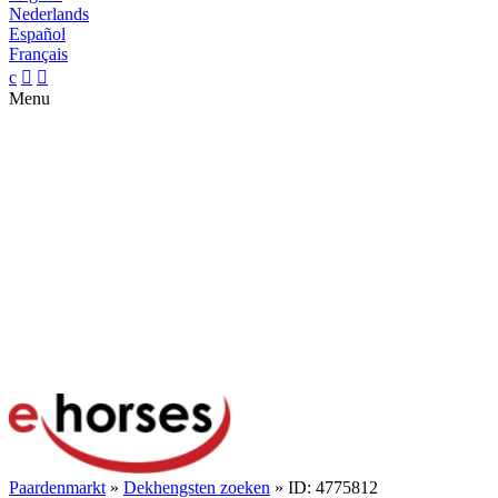
Nederlands
Español
Français
c


Menu
Paardenmarkt
»
Dekhengsten zoeken
» ID: 4775812