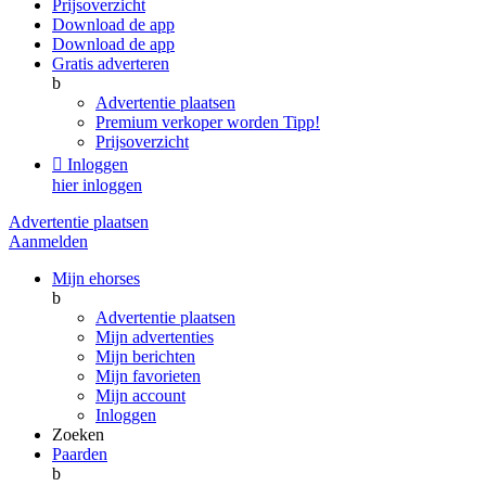
Prijsoverzicht
Download de app
Download de app
Gratis adverteren
b
Advertentie plaatsen
Premium verkoper worden
Tipp!
Prijsoverzicht

Inloggen
hier inloggen
Advertentie plaatsen
Aanmelden
Mijn ehorses
b
Advertentie plaatsen
Mijn advertenties
Mijn berichten
Mijn favorieten
Mijn account
Inloggen
Zoeken
Paarden
b