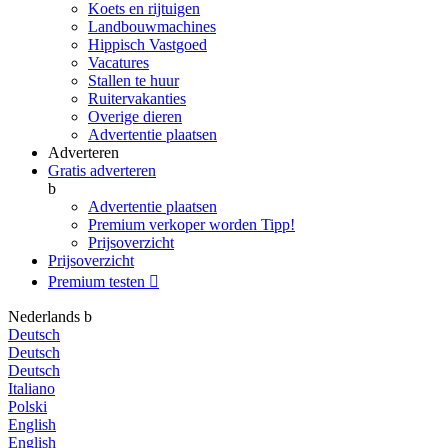
Koets en rijtuigen
Landbouwmachines
Hippisch Vastgoed
Vacatures
Stallen te huur
Ruitervakanties
Overige dieren
Advertentie plaatsen
Adverteren
Gratis adverteren
b
Advertentie plaatsen
Premium verkoper worden
Tipp!
Prijsoverzicht
Prijsoverzicht
Premium testen

Nederlands
b
Deutsch
Deutsch
Deutsch
Italiano
Polski
English
English