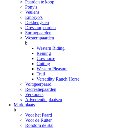
Paarden te koop
Pony's
Veulens
Embryo’s
Dekhengsten
Dressuurpaarden
Springpaarden
Westernpaarden
b
Western Riding
Reining
Cowhorse
Cutting
Western Pleasure
Trail
Versatility Ranch Horse
Voltigeerpaard
Recreatiepaarden
Verkopers
Advertentie plaatsen
Marktplaats
b
Voor het Paard
Voor de Ruiter
Rondom de stal