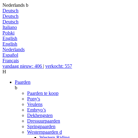
Nederlands
b
Deutsch
Deutsch
Deutsch
Italiano
Polski
English
English
Nederlands
Español
Français
vandaag nieuw: 406
|
verkocht: 557
H
Paarden
b
Paarden te koop
Pony's
Veulens
Embryo’s
Dekhengsten
Dressuurpaarden
Springpaarden
Westernpaarden
d
Western Riding