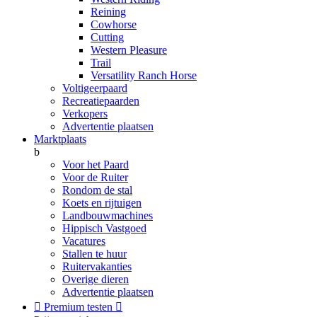
Reining
Cowhorse
Cutting
Western Pleasure
Trail
Versatility Ranch Horse
Voltigeerpaard
Recreatiepaarden
Verkopers
Advertentie plaatsen
Marktplaats
b
Voor het Paard
Voor de Ruiter
Rondom de stal
Koets en rijtuigen
Landbouwmachines
Hippisch Vastgoed
Vacatures
Stallen te huur
Ruitervakanties
Overige dieren
Advertentie plaatsen

Premium testen
