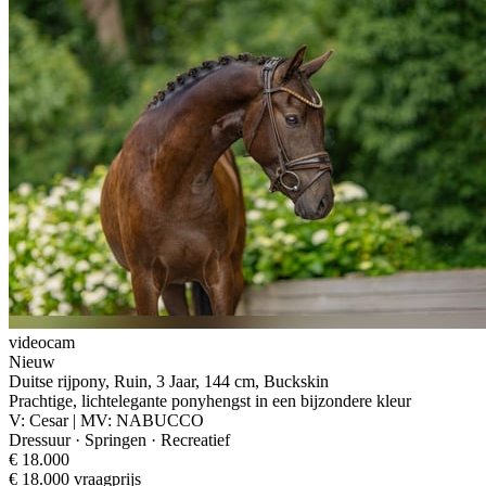
videocam
Nieuw
Duitse rijpony, Ruin, 3 Jaar, 144 cm, Buckskin
Prachtige, lichtelegante ponyhengst in een bijzondere kleur
V: Cesar | MV: NABUCCO
Dressuur · Springen · Recreatief
€ 18.000
€ 18.000 vraagprijs