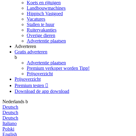
Koets en rijtuigen
Landbouwmachines
Hippisch Vastgoed
Vacatures
Stallen te huur
Ruitervakanties
Overige dieren
Advertentie plaatsen
Adverteren
Gratis adverteren
b
Advertentie plaatsen
Premium verkoper worden
Tipp!
Prijsoverzicht
Prijsoverzicht
Premium testen

Download de app
download
Nederlands
b
Deutsch
Deutsch
Deutsch
Italiano
Polski
English