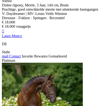
Nieuw
Duitse rijpony, Merrie, 3 Jaar, 144 cm, Bruin
Prachtige, goed ontwikkelde merrie met uitstekende basisgangen
V: Daydreamer | MV: Leuns Velds Winston
Dressuur · Fokken · Springen · Recreatief
€ 18.000
€ 18.000 vraagprijs

Laura Muncz
DE
Stuhr
mail
Contact
favorite
Bewaren
Gemarkeerd
Platinum