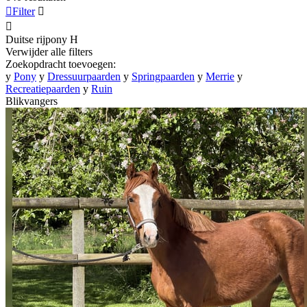

Filter


Duitse rijpony
H
Verwijder alle filters
Zoekopdracht toevoegen:
y
Pony
y
Dressuurpaarden
y
Springpaarden
y
Merrie
y
Recreatiepaarden
y
Ruin
Blikvangers