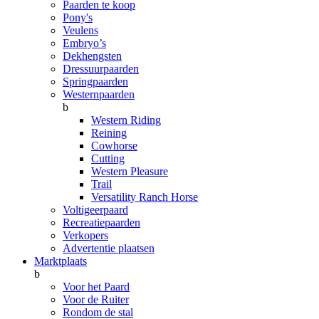
Paarden te koop
Pony's
Veulens
Embryo’s
Dekhengsten
Dressuurpaarden
Springpaarden
Westernpaarden
b
Western Riding
Reining
Cowhorse
Cutting
Western Pleasure
Trail
Versatility Ranch Horse
Voltigeerpaard
Recreatiepaarden
Verkopers
Advertentie plaatsen
Marktplaats
b
Voor het Paard
Voor de Ruiter
Rondom de stal