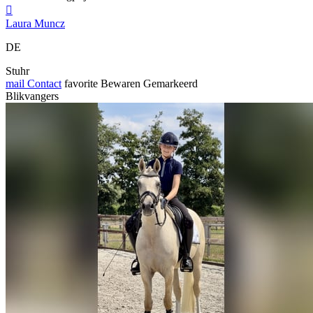

Laura Muncz
DE
Stuhr
mail
Contact
favorite
Bewaren
Gemarkeerd
Blikvangers