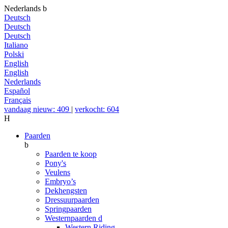
Nederlands
b
Deutsch
Deutsch
Deutsch
Italiano
Polski
English
English
Nederlands
Español
Français
vandaag nieuw: 409
|
verkocht: 604
H
Paarden
b
Paarden te koop
Pony's
Veulens
Embryo’s
Dekhengsten
Dressuurpaarden
Springpaarden
Westernpaarden
d
Western Riding