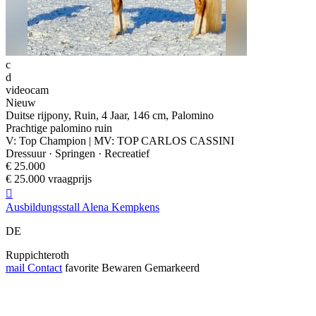
c
d
videocam
Nieuw
Duitse rijpony, Ruin, 4 Jaar, 146 cm, Palomino
Prachtige palomino ruin
V: Top Champion | MV: TOP CARLOS CASSINI
Dressuur · Springen · Recreatief
€ 25.000
€ 25.000 vraagprijs

Ausbildungsstall Alena Kempkens
DE
Ruppichteroth
mail
Contact
favorite
Bewaren
Gemarkeerd