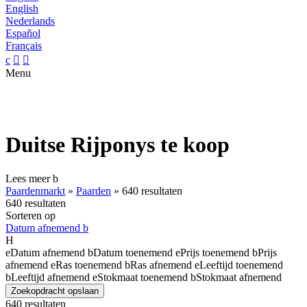
English
Nederlands
Español
Français
c


Menu
Duitse Rijponys te koop
Lees meer
b
Paardenmarkt
»
Paarden
»
640 resultaten
640 resultaten
Sorteren op
Datum afnemend
b
H
e
Datum afnemend
b
Datum toenemend
e
Prijs toenemend
b
Prijs
afnemend
e
Ras toenemend
b
Ras afnemend
e
Leeftijd toenemend
b
Leeftijd afnemend
e
Stokmaat toenemend
b
Stokmaat afnemend
Zoekopdracht opslaan
640 resultaten