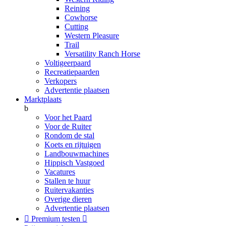
Reining
Cowhorse
Cutting
Western Pleasure
Trail
Versatility Ranch Horse
Voltigeerpaard
Recreatiepaarden
Verkopers
Advertentie plaatsen
Marktplaats
b
Voor het Paard
Voor de Ruiter
Rondom de stal
Koets en rijtuigen
Landbouwmachines
Hippisch Vastgoed
Vacatures
Stallen te huur
Ruitervakanties
Overige dieren
Advertentie plaatsen

Premium testen
