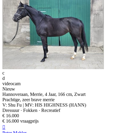
c
d
videocam
Nieuw
Hannoveraan, Merrie, 4 Jaar, 166 cm, Zwart
Prachtige, zeer brave merrie
V: Shu Fu | MV: HIS HIGHNESS (HANN)
Dressuur · Fokken · Recreatief
€ 16.000
€ 16.000 vraagprijs

Peter Mahler