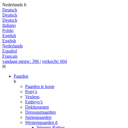
Nederlands
b
Deutsch
Deutsch
Deutsch
Italiano
Polski
English
English
Nederlands
Español
Français
vandaag nieuw: 396
|
verkocht: 604
H
Paarden
b
Paarden te koop
Pony's
Veulens
Embryo’s
Dekhengsten
Dressuurpaarden
Springpaarden
Westernpaarden
d
Western Riding