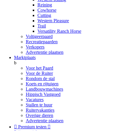
Reining
Cowhorse
Cutting
Western Pleasure
Trail
Versatility Ranch Horse
Voltigeerpaard
Recreatiepaarden
Verkopers
Advertentie plaatsen
Marktplaats
b
Voor het Paard
Voor de Ruiter
Rondom de stal
Koets en rijtuigen
Landbouwmachines
Hippisch Vastgoed
Vacatures
Stallen te huur
Ruitervakanties
Overige dieren
Advertentie plaatsen

Premium testen
