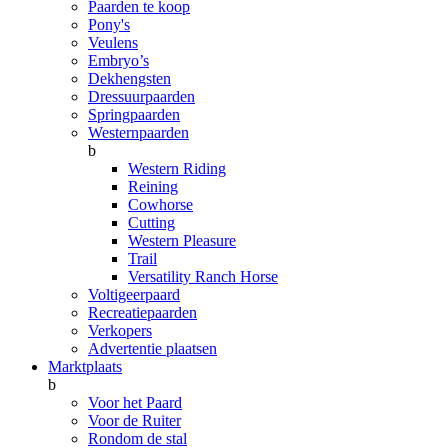
Paarden te koop
Pony's
Veulens
Embryo’s
Dekhengsten
Dressuurpaarden
Springpaarden
Westernpaarden
b
Western Riding
Reining
Cowhorse
Cutting
Western Pleasure
Trail
Versatility Ranch Horse
Voltigeerpaard
Recreatiepaarden
Verkopers
Advertentie plaatsen
Marktplaats
b
Voor het Paard
Voor de Ruiter
Rondom de stal