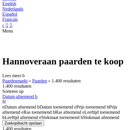
English
Nederlands
Español
Français
c


Menu
Hannoveraan paarden te koop
Lees meer
b
Paardenmarkt
»
Paarden
»
1.400 resultaten
1.400 resultaten
Sorteren op
Datum afnemend
b
H
e
Datum afnemend
b
Datum toenemend
e
Prijs toenemend
b
Prijs
afnemend
e
Ras toenemend
b
Ras afnemend
e
Leeftijd toenemend
b
Leeftijd afnemend
e
Stokmaat toenemend
b
Stokmaat afnemend
Zoekopdracht opslaan
1.400 resultaten