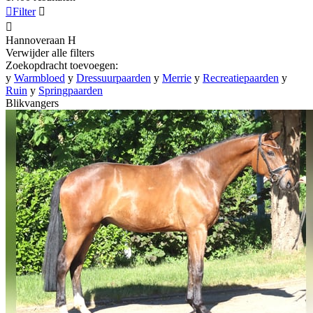

Filter


Hannoveraan
H
Verwijder alle filters
Zoekopdracht toevoegen:
y
Warmbloed
y
Dressuurpaarden
y
Merrie
y
Recreatiepaarden
y
Ruin
y
Springpaarden
Blikvangers