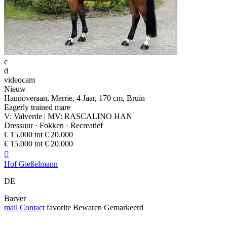
c
d
videocam
Nieuw
Hannoveraan, Merrie, 4 Jaar, 170 cm, Bruin
Eagerly trained mare
V: Valverde | MV: RASCALINO HAN
Dressuur · Fokken · Recreatief
€ 15.000 tot € 20.000
€ 15.000 tot € 20.000

Hof Gießelmann
DE
Barver
mail
Contact
favorite
Bewaren
Gemarkeerd