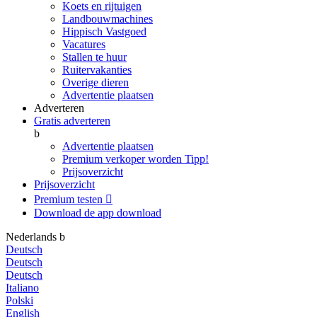
Koets en rijtuigen
Landbouwmachines
Hippisch Vastgoed
Vacatures
Stallen te huur
Ruitervakanties
Overige dieren
Advertentie plaatsen
Adverteren
Gratis adverteren
b
Advertentie plaatsen
Premium verkoper worden
Tipp!
Prijsoverzicht
Prijsoverzicht
Premium testen

Download de app
download
Nederlands
b
Deutsch
Deutsch
Deutsch
Italiano
Polski
English