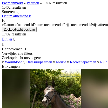
Paardenmarkt
»
Paarden
»
1.402 resultaten
1.402 resultaten
Sorteren op
Datum afnemend
b
H
e
Datum afnemend
b
Datum toenemend
e
Prijs toenemend
b
Prijs afne
Zoekopdracht opslaan
1.402 resultaten

Filter


Hannoveraan
H
Verwijder alle filters
Zoekopdracht toevoegen:
y
Warmbloed
y
Dressuurpaarden
y
Merrie
y
Recreatiepaarden
y
Ruin
Blikvangers