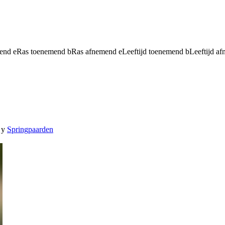
mend
e
Ras toenemend
b
Ras afnemend
e
Leeftijd toenemend
b
Leeftijd a
y
Springpaarden