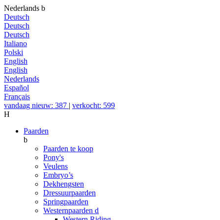
Nederlands
b
Deutsch
Deutsch
Deutsch
Italiano
Polski
English
English
Nederlands
Español
Français
vandaag nieuw: 387
|
verkocht: 599
H
Paarden
b
Paarden te koop
Pony's
Veulens
Embryo’s
Dekhengsten
Dressuurpaarden
Springpaarden
Westernpaarden
d
Western Riding