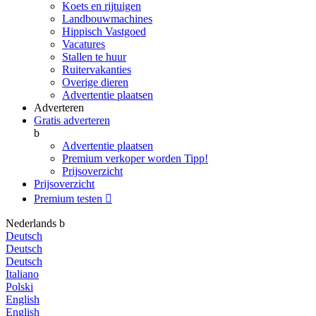
Koets en rijtuigen
Landbouwmachines
Hippisch Vastgoed
Vacatures
Stallen te huur
Ruitervakanties
Overige dieren
Advertentie plaatsen
Adverteren
Gratis adverteren
b
Advertentie plaatsen
Premium verkoper worden
Tipp!
Prijsoverzicht
Prijsoverzicht
Premium testen

Nederlands
b
Deutsch
Deutsch
Deutsch
Italiano
Polski
English
English