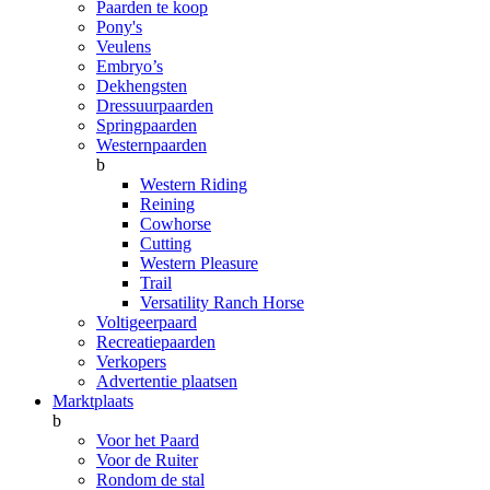
Paarden te koop
Pony's
Veulens
Embryo’s
Dekhengsten
Dressuurpaarden
Springpaarden
Westernpaarden
b
Western Riding
Reining
Cowhorse
Cutting
Western Pleasure
Trail
Versatility Ranch Horse
Voltigeerpaard
Recreatiepaarden
Verkopers
Advertentie plaatsen
Marktplaats
b
Voor het Paard
Voor de Ruiter
Rondom de stal