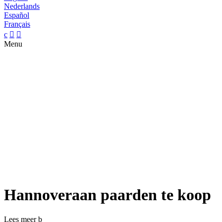
Nederlands
Español
Français
c


Menu
Hannoveraan paarden te koop
Lees meer
b