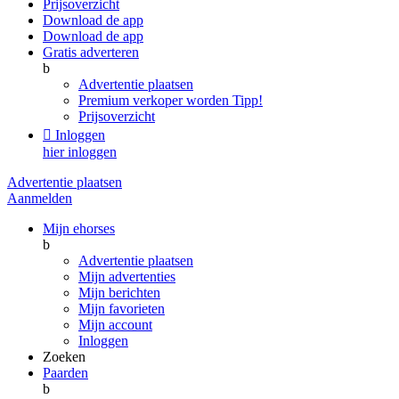
Prijsoverzicht
Download de app
Download de app
Gratis adverteren
b
Advertentie plaatsen
Premium verkoper worden
Tipp!
Prijsoverzicht

Inloggen
hier inloggen
Advertentie plaatsen
Aanmelden
Mijn ehorses
b
Advertentie plaatsen
Mijn advertenties
Mijn berichten
Mijn favorieten
Mijn account
Inloggen
Zoeken
Paarden
b