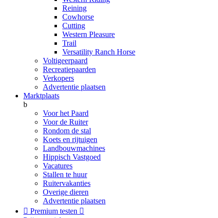
Reining
Cowhorse
Cutting
Western Pleasure
Trail
Versatility Ranch Horse
Voltigeerpaard
Recreatiepaarden
Verkopers
Advertentie plaatsen
Marktplaats
b
Voor het Paard
Voor de Ruiter
Rondom de stal
Koets en rijtuigen
Landbouwmachines
Hippisch Vastgoed
Vacatures
Stallen te huur
Ruitervakanties
Overige dieren
Advertentie plaatsen

Premium testen
