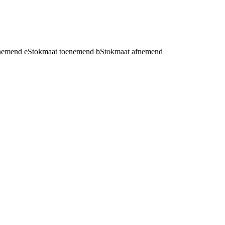
fnemend
e
Stokmaat toenemend
b
Stokmaat afnemend