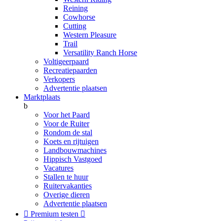
Reining
Cowhorse
Cutting
Western Pleasure
Trail
Versatility Ranch Horse
Voltigeerpaard
Recreatiepaarden
Verkopers
Advertentie plaatsen
Marktplaats
b
Voor het Paard
Voor de Ruiter
Rondom de stal
Koets en rijtuigen
Landbouwmachines
Hippisch Vastgoed
Vacatures
Stallen te huur
Ruitervakanties
Overige dieren
Advertentie plaatsen

Premium testen
