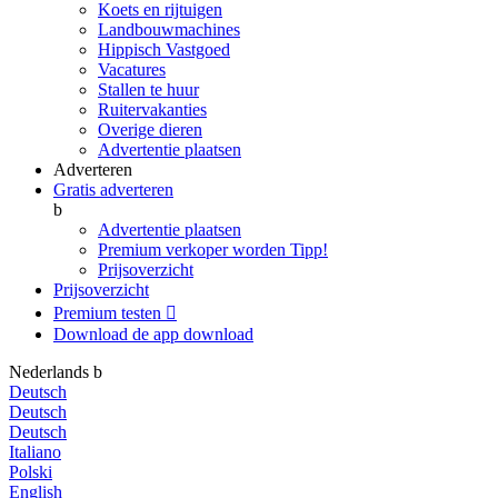
Koets en rijtuigen
Landbouwmachines
Hippisch Vastgoed
Vacatures
Stallen te huur
Ruitervakanties
Overige dieren
Advertentie plaatsen
Adverteren
Gratis adverteren
b
Advertentie plaatsen
Premium verkoper worden
Tipp!
Prijsoverzicht
Prijsoverzicht
Premium testen

Download de app
download
Nederlands
b
Deutsch
Deutsch
Deutsch
Italiano
Polski
English