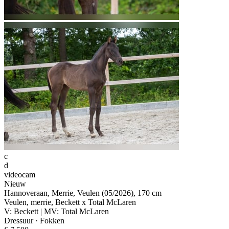
c
d
videocam
Nieuw
Hannoveraan, Merrie, Veulen (05/2026), 170 cm
Veulen, merrie, Beckett x Total McLaren
V: Beckett | MV: Total McLaren
Dressuur · Fokken