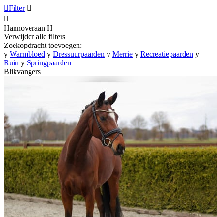

Filter


Hannoveraan
H
Verwijder alle filters
Zoekopdracht toevoegen:
y
Warmbloed
y
Dressuurpaarden
y
Merrie
y
Recreatiepaarden
y
Ruin
y
Springpaarden
Blikvangers