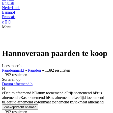
English
Nederlands
Español
Français
c


Menu
Hannoveraan paarden te koop
Lees meer
b
Paardenmarkt
»
Paarden
»
1.392 resultaten
1.392 resultaten
Sorteren op
Datum afnemend
b
H
e
Datum afnemend
b
Datum toenemend
e
Prijs toenemend
b
Prijs
afnemend
e
Ras toenemend
b
Ras afnemend
e
Leeftijd toenemend
b
Leeftijd afnemend
e
Stokmaat toenemend
b
Stokmaat afnemend
Zoekopdracht opslaan
1.392 resultaten