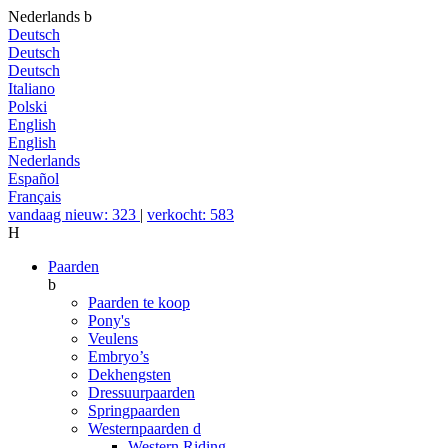
Nederlands
b
Deutsch
Deutsch
Deutsch
Italiano
Polski
English
English
Nederlands
Español
Français
vandaag nieuw: 323
|
verkocht: 583
H
Paarden
b
Paarden te koop
Pony's
Veulens
Embryo’s
Dekhengsten
Dressuurpaarden
Springpaarden
Westernpaarden
d
Western Riding