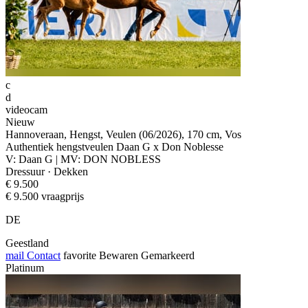
c
d
videocam
Nieuw
Hannoveraan, Hengst, Veulen (06/2026), 170 cm, Vos
Authentiek hengstveulen Daan G x Don Noblesse
V: Daan G | MV: DON NOBLESS
Dressuur · Dekken
€ 9.500
€ 9.500 vraagprijs
DE
Geestland
mail
Contact
favorite
Bewaren
Gemarkeerd
Platinum