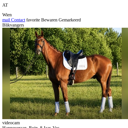
AT
Wien
mail
Contact
favorite
Bewaren
Gemarkeerd
Blikvangers
videocam
Hannoveraan, Ruin, 8 Jaar, Vos