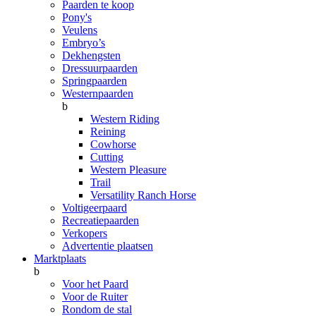
Paarden te koop
Pony's
Veulens
Embryo’s
Dekhengsten
Dressuurpaarden
Springpaarden
Westernpaarden
b
Western Riding
Reining
Cowhorse
Cutting
Western Pleasure
Trail
Versatility Ranch Horse
Voltigeerpaard
Recreatiepaarden
Verkopers
Advertentie plaatsen
Marktplaats
b
Voor het Paard
Voor de Ruiter
Rondom de stal