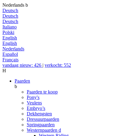
Nederlands
b
Deutsch
Deutsch
Deutsch
Italiano
Polski
English
English
Nederlands
Español
Français
vandaag nieuw: 426
|
verkocht: 552
H
Paarden
b
Paarden te koop
Pony's
Veulens
Embryo’s
Dekhengsten
Dressuurpaarden
Springpaarden
Westernpaarden
d
Western Riding