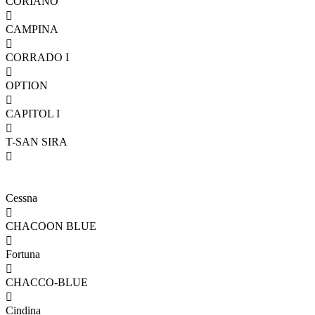
CORIANO

CAMPINA

CORRADO I

OPTION

CAPITOL I

T-SAN SIRA

Cessna

CHACOON BLUE

Fortuna

CHACCO-BLUE

Cindina