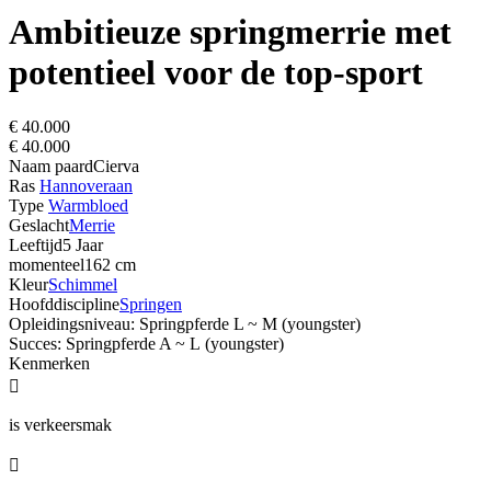
Ambitieuze springmerrie met
potentieel voor de top-sport
€ 40.000
€ 40.000
Naam paard
Cierva
Ras
Hannoveraan
Type
Warmbloed
Geslacht
Merrie
Leeftijd
5 Jaar
momenteel
162 cm
Kleur
Schimmel
Hoofddiscipline
Springen
Opleidingsniveau: Springpferde L ~ M (youngster)
Succes: Springpferde A ~ L (youngster)
Kenmerken

is verkeersmak
