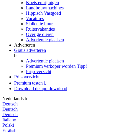
Koets en rijtuigen
Landbouwmachines
Hippisch Vastgoed
Vacatures
Stallen te huur
Ruitervakanties
Overige dieren
Advertentie plaatsen
Adverteren
Gratis adverteren
b
Advertentie plaatsen
Premium verkoper worden
Tipp!
Prijsoverzicht
Prijsoverzicht
Premium testen

Download de app
download
Nederlands
b
Deutsch
Deutsch
Deutsch
Italiano
Polski
English