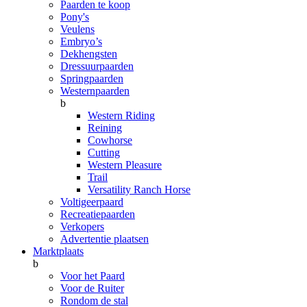
Paarden te koop
Pony's
Veulens
Embryo’s
Dekhengsten
Dressuurpaarden
Springpaarden
Westernpaarden
b
Western Riding
Reining
Cowhorse
Cutting
Western Pleasure
Trail
Versatility Ranch Horse
Voltigeerpaard
Recreatiepaarden
Verkopers
Advertentie plaatsen
Marktplaats
b
Voor het Paard
Voor de Ruiter
Rondom de stal