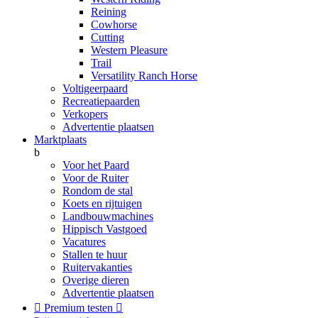
Reining
Cowhorse
Cutting
Western Pleasure
Trail
Versatility Ranch Horse
Voltigeerpaard
Recreatiepaarden
Verkopers
Advertentie plaatsen
Marktplaats
b
Voor het Paard
Voor de Ruiter
Rondom de stal
Koets en rijtuigen
Landbouwmachines
Hippisch Vastgoed
Vacatures
Stallen te huur
Ruitervakanties
Overige dieren
Advertentie plaatsen

Premium testen
