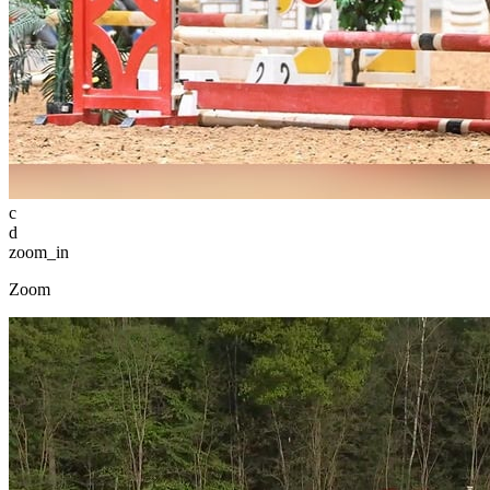
c
d
zoom_in
Zoom