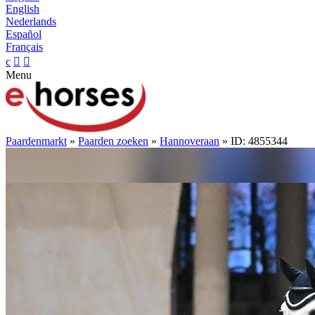
English
Nederlands
Español
Français
c


Menu
Paardenmarkt
»
Paarden zoeken
»
Hannoveraan
» ID: 4855344