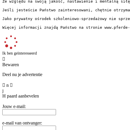
Ze względu na swoją jakość, nastawienie i mentalną siłę
Jeśli jesteście Państwo zainteresowani, chętnie otrzymam
Jako prywatny ośrodek szkoleniowo-sprzedażowy nie sprze
Więcej informacji znajdą Państwo na stronie www.pferde-
Ik ben geïnteresseerd

Bewaren
Deel nu je advertentie

n

j
H
paard aanbevelen
Jouw e-mail:
e-mail van ontvanger: