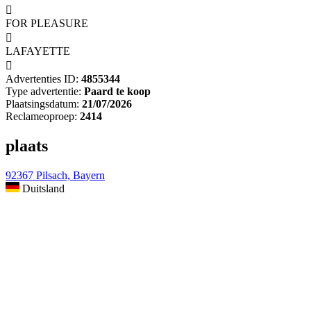

FOR PLEASURE

LAFAYETTE

Advertenties ID:
4855344
Type advertentie:
Paard te koop
Plaatsingsdatum:
21/07/2026
Reclameoproep:
2414
plaats
92367 Pilsach, Bayern
Duitsland