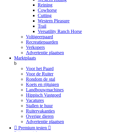
Reining
Cowhorse
Cutting
Western Pleasure
Trail
Versatility Ranch Horse
Voltigeerpaard
Recreatiepaarden
Verkopers
Advertentie plaatsen
Marktplaats
b
Voor het Paard
Voor de Ruiter
Rondom de stal
Koets en rijtuigen
Landbouwmachines
Hippisch Vastgoed
Vacatures
Stallen te huur
Ruitervakanties
Overige dieren
Advertentie plaatsen

Premium testen
