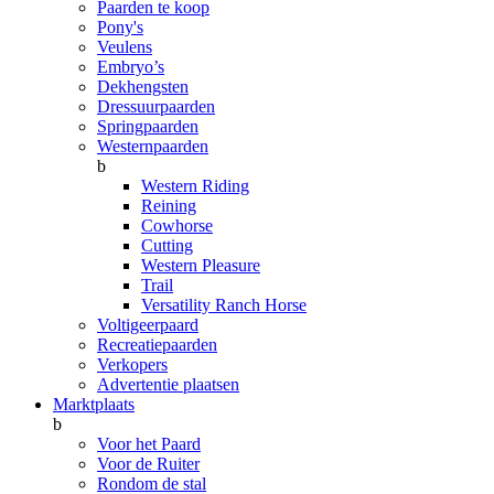
Paarden te koop
Pony's
Veulens
Embryo’s
Dekhengsten
Dressuurpaarden
Springpaarden
Westernpaarden
b
Western Riding
Reining
Cowhorse
Cutting
Western Pleasure
Trail
Versatility Ranch Horse
Voltigeerpaard
Recreatiepaarden
Verkopers
Advertentie plaatsen
Marktplaats
b
Voor het Paard
Voor de Ruiter
Rondom de stal