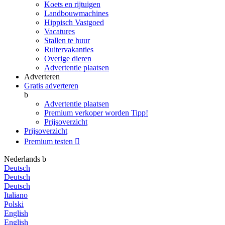
Koets en rijtuigen
Landbouwmachines
Hippisch Vastgoed
Vacatures
Stallen te huur
Ruitervakanties
Overige dieren
Advertentie plaatsen
Adverteren
Gratis adverteren
b
Advertentie plaatsen
Premium verkoper worden
Tipp!
Prijsoverzicht
Prijsoverzicht
Premium testen

Nederlands
b
Deutsch
Deutsch
Deutsch
Italiano
Polski
English
English