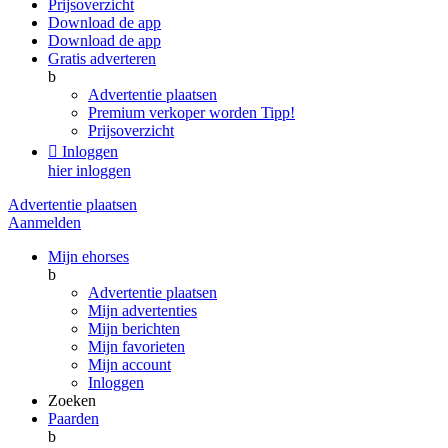
Prijsoverzicht
Download de app
Download de app
Gratis adverteren
b
Advertentie plaatsen
Premium verkoper worden
Tipp!
Prijsoverzicht

Inloggen
hier inloggen
Advertentie plaatsen
Aanmelden
Mijn ehorses
b
Advertentie plaatsen
Mijn advertenties
Mijn berichten
Mijn favorieten
Mijn account
Inloggen
Zoeken
Paarden
b