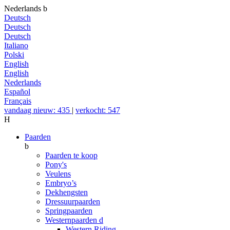
Nederlands
b
Deutsch
Deutsch
Deutsch
Italiano
Polski
English
English
Nederlands
Español
Français
vandaag nieuw: 435
|
verkocht: 547
H
Paarden
b
Paarden te koop
Pony's
Veulens
Embryo’s
Dekhengsten
Dressuurpaarden
Springpaarden
Westernpaarden
d
Western Riding