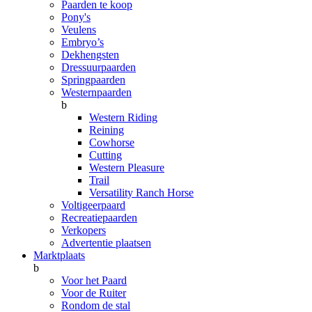
Paarden te koop
Pony's
Veulens
Embryo’s
Dekhengsten
Dressuurpaarden
Springpaarden
Westernpaarden
b
Western Riding
Reining
Cowhorse
Cutting
Western Pleasure
Trail
Versatility Ranch Horse
Voltigeerpaard
Recreatiepaarden
Verkopers
Advertentie plaatsen
Marktplaats
b
Voor het Paard
Voor de Ruiter
Rondom de stal