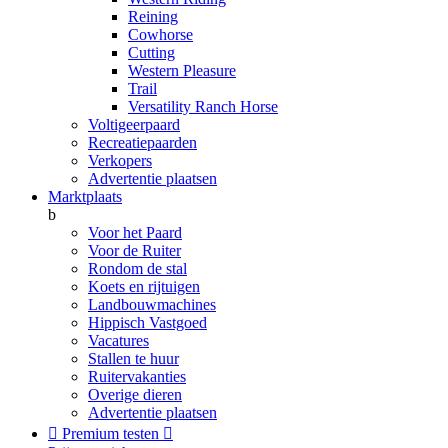
Reining
Cowhorse
Cutting
Western Pleasure
Trail
Versatility Ranch Horse
Voltigeerpaard
Recreatiepaarden
Verkopers
Advertentie plaatsen
Marktplaats
b
Voor het Paard
Voor de Ruiter
Rondom de stal
Koets en rijtuigen
Landbouwmachines
Hippisch Vastgoed
Vacatures
Stallen te huur
Ruitervakanties
Overige dieren
Advertentie plaatsen

Premium testen
