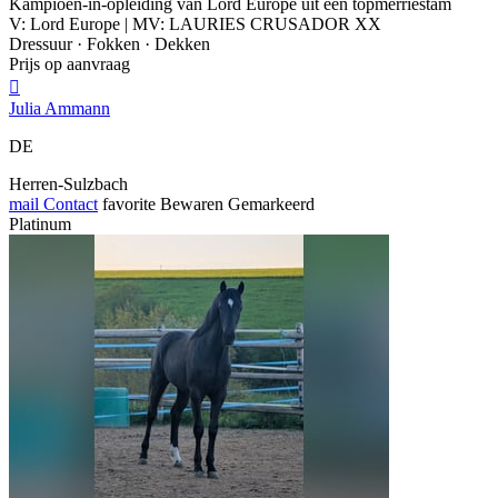
Kampioen-in-opleiding van Lord Europe uit een topmerriestam
V: Lord Europe | MV: LAURIES CRUSADOR XX
Dressuur · Fokken · Dekken
Prijs op aanvraag

Julia Ammann
DE
Herren-Sulzbach
mail
Contact
favorite
Bewaren
Gemarkeerd
Platinum