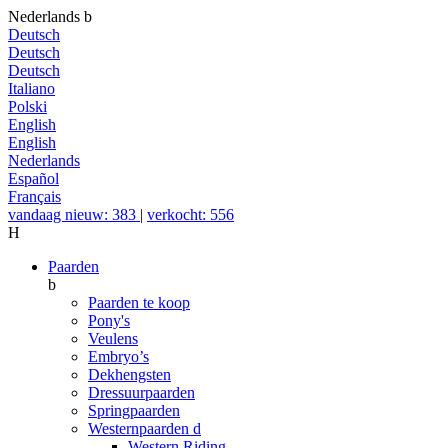
Nederlands
b
Deutsch
Deutsch
Deutsch
Italiano
Polski
English
English
Nederlands
Español
Français
vandaag nieuw: 383
|
verkocht: 556
H
Paarden
b
Paarden te koop
Pony's
Veulens
Embryo’s
Dekhengsten
Dressuurpaarden
Springpaarden
Westernpaarden
d
Western Riding