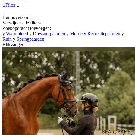

Filter


Hannoveraan
H
Verwijder alle filters
Zoekopdracht toevoegen:
y
Warmbloed
y
Dressuurpaarden
y
Merrie
y
Recreatiepaarden
y
Ruin
y
Springpaarden
Blikvangers