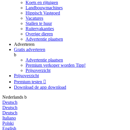
Koets en rijtuigen
Landbouwmachines
Hippisch Vastgoed
Vacatures
Stallen te huur
Ruitervakanties
Overige dieren
Advertentie plaatsen
Adverteren
Gratis adverteren
b
Advertentie plaatsen
Premium verkoper worden
Tipp!
Prijsoverzicht
Prijsoverzicht
Premium testen

Download de app
download
Nederlands
b
Deutsch
Deutsch
Deutsch
Italiano
Polski
English