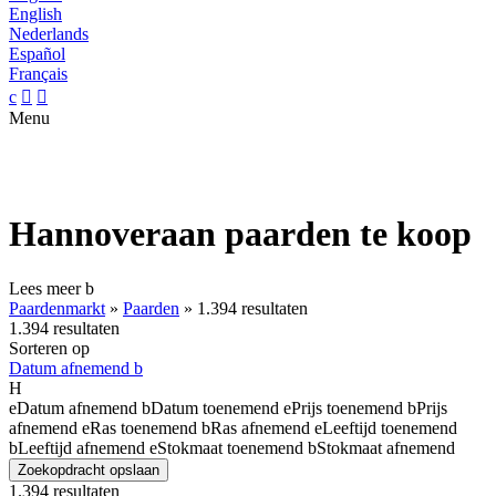
English
Nederlands
Español
Français
c


Menu
Hannoveraan paarden te koop
Lees meer
b
Paardenmarkt
»
Paarden
»
1.394 resultaten
1.394 resultaten
Sorteren op
Datum afnemend
b
H
e
Datum afnemend
b
Datum toenemend
e
Prijs toenemend
b
Prijs
afnemend
e
Ras toenemend
b
Ras afnemend
e
Leeftijd toenemend
b
Leeftijd afnemend
e
Stokmaat toenemend
b
Stokmaat afnemend
Zoekopdracht opslaan
1.394 resultaten