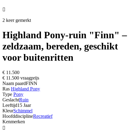

2 keer gemerkt
Highland Pony-ruin "Finn" –
zeldzaam, bereden, geschikt
voor buitenritten
€ 11.500
€ 11.500 vraagprijs
Naam paard
FINN
Ras
Highland Pony
Type
Pony
Geslacht
Ruin
Leeftijd
15 Jaar
Kleur
Schimmel
Hoofddiscipline
Recreatief
Kenmerken
