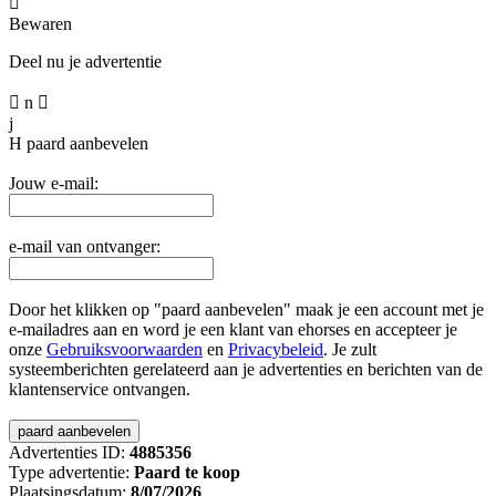

Bewaren
Deel nu je advertentie

n

j
H
paard aanbevelen
Jouw e-mail:
e-mail van ontvanger:
Door het klikken op "paard aanbevelen" maak je een account met je
e-mailadres aan en word je een klant van ehorses en accepteer je
onze
Gebruiksvoorwaarden
en
Privacybeleid
. Je zult
systeemberichten gerelateerd aan je advertenties en berichten van de
klantenservice ontvangen.
Advertenties ID:
4885356
Type advertentie:
Paard te koop
Plaatsingsdatum:
8/07/2026