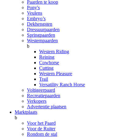
Paarden te koop
Pony's
Veulens
Embryo’s
Dekhengsten
Dressuurpaarden
Springpaarden
Westernpaarden
b
Western Riding
Reining
Cowhorse
Cutting
Western Pleasure
Trail
Versatility Ranch Horse
Voltigeerpaard
Recreatiepaarden
Verkopers
Advertentie plaatsen
Marktplaats
b
Voor het Paard
Voor de Ruiter
Rondom de stal