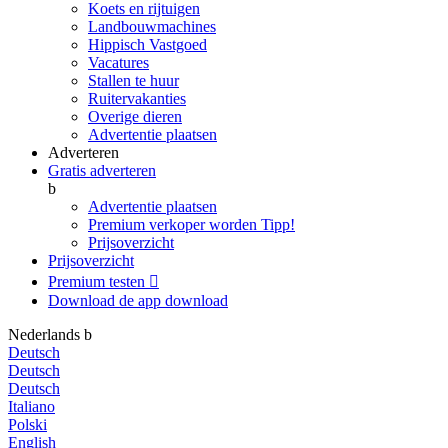
Koets en rijtuigen
Landbouwmachines
Hippisch Vastgoed
Vacatures
Stallen te huur
Ruitervakanties
Overige dieren
Advertentie plaatsen
Adverteren
Gratis adverteren
b
Advertentie plaatsen
Premium verkoper worden
Tipp!
Prijsoverzicht
Prijsoverzicht
Premium testen

Download de app
download
Nederlands
b
Deutsch
Deutsch
Deutsch
Italiano
Polski
English