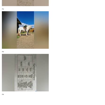
~
~
~