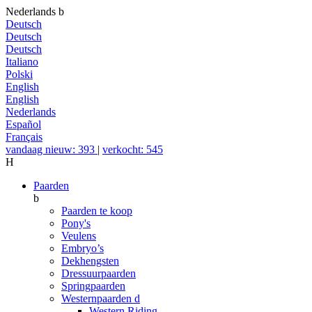
Nederlands
b
Deutsch
Deutsch
Deutsch
Italiano
Polski
English
English
Nederlands
Español
Français
vandaag nieuw: 393
|
verkocht: 545
H
Paarden
b
Paarden te koop
Pony's
Veulens
Embryo’s
Dekhengsten
Dressuurpaarden
Springpaarden
Westernpaarden
d
Western Riding