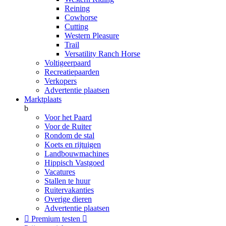
Reining
Cowhorse
Cutting
Western Pleasure
Trail
Versatility Ranch Horse
Voltigeerpaard
Recreatiepaarden
Verkopers
Advertentie plaatsen
Marktplaats
b
Voor het Paard
Voor de Ruiter
Rondom de stal
Koets en rijtuigen
Landbouwmachines
Hippisch Vastgoed
Vacatures
Stallen te huur
Ruitervakanties
Overige dieren
Advertentie plaatsen

Premium testen
