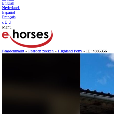
English
Nederlands
Español
Français
c


Menu
Paardenmarkt
»
Paarden zoeken
»
Highland Pony
» ID: 4885356