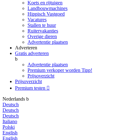
Koets en rijtuigen
Landbouwmachines
Hippisch Vastgoed
Vacatures
Stallen te huur
Ruitervakanties
Overige dieren
Advertentie plaatsen
Adverteren
Gratis adverteren
b
Advertentie plaatsen
Premium verkoper worden
Tipp!
Prijsoverzicht
Prijsoverzicht
Premium testen

Nederlands
b
Deutsch
Deutsch
Deutsch
Italiano
Polski
English
English