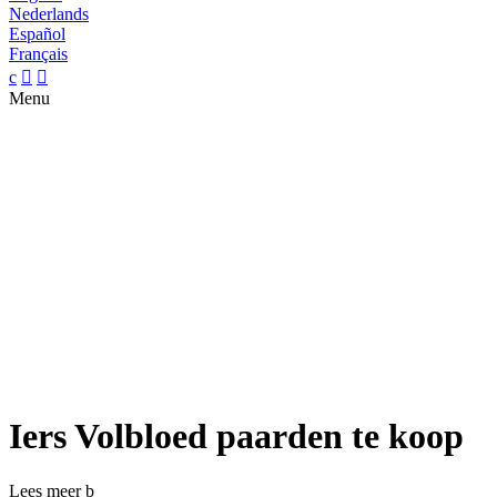
Nederlands
Español
Français
c


Menu
Iers Volbloed paarden te koop
Lees meer
b