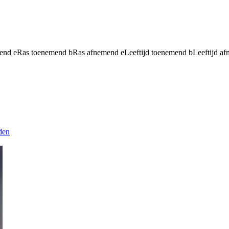
mend
e
Ras toenemend
b
Ras afnemend
e
Leeftijd toenemend
b
Leeftijd a
den