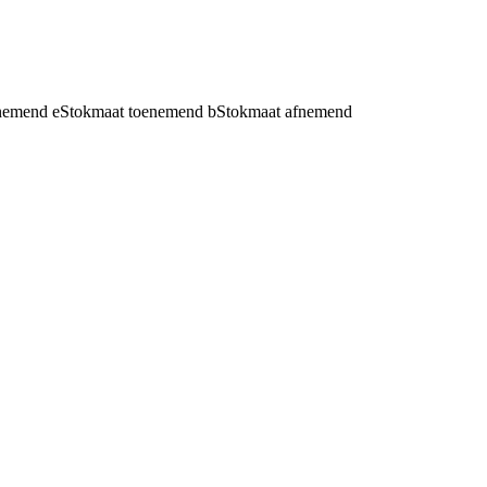
fnemend
e
Stokmaat toenemend
b
Stokmaat afnemend