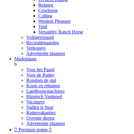
Reining
Cowhorse
Cutting
Western Pleasure
Trail
Versatility Ranch Horse
Voltigeerpaard
Recreatiepaarden
Verkopers
Advertentie plaatsen
Marktplaats
b
Voor het Paard
Voor de Ruiter
Rondom de stal
Koets en rijtuigen
Landbouwmachines
Hippisch Vastgoed
Vacatures
Stallen te huur
Ruitervakanties
Overige dieren
Advertentie plaatsen

Premium testen
