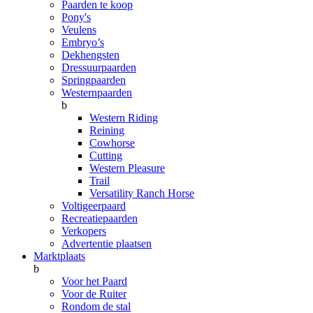
Paarden te koop
Pony's
Veulens
Embryo’s
Dekhengsten
Dressuurpaarden
Springpaarden
Westernpaarden
b
Western Riding
Reining
Cowhorse
Cutting
Western Pleasure
Trail
Versatility Ranch Horse
Voltigeerpaard
Recreatiepaarden
Verkopers
Advertentie plaatsen
Marktplaats
b
Voor het Paard
Voor de Ruiter
Rondom de stal