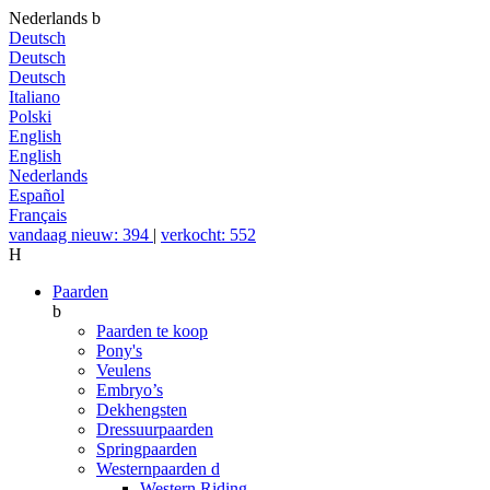
Nederlands
b
Deutsch
Deutsch
Deutsch
Italiano
Polski
English
English
Nederlands
Español
Français
vandaag nieuw: 394
|
verkocht: 552
H
Paarden
b
Paarden te koop
Pony's
Veulens
Embryo’s
Dekhengsten
Dressuurpaarden
Springpaarden
Westernpaarden
d
Western Riding