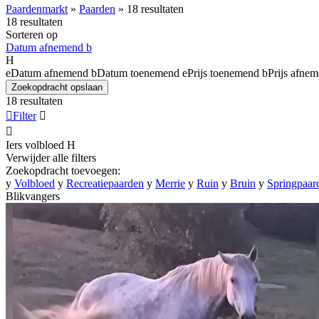
Paardenmarkt
»
Paarden
»
18 resultaten
18 resultaten
Sorteren op
Datum afnemend
b
H
e
Datum afnemend
b
Datum toenemend
e
Prijs toenemend
b
Prijs afne
Zoekopdracht opslaan
18 resultaten

Filter


Iers volbloed
H
Verwijder alle filters
Zoekopdracht toevoegen:
y
Volbloed
y
Recreatiepaarden
y
Merrie
y
Ruin
y
Bruin
y
Springpaar
Blikvangers