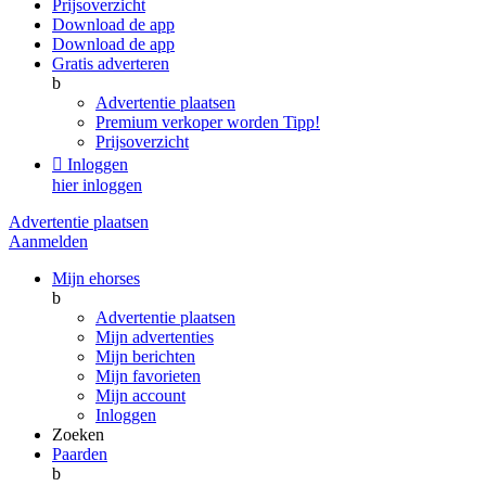
Prijsoverzicht
Download de app
Download de app
Gratis adverteren
b
Advertentie plaatsen
Premium verkoper worden
Tipp!
Prijsoverzicht

Inloggen
hier inloggen
Advertentie plaatsen
Aanmelden
Mijn ehorses
b
Advertentie plaatsen
Mijn advertenties
Mijn berichten
Mijn favorieten
Mijn account
Inloggen
Zoeken
Paarden
b