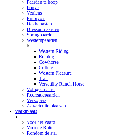
Paarden te koop
Pony's
Veulens
Embryo’s
Dekhengsten
Dressuurpaarden
Springpaarden
Westernpaarden
b
Western Riding
Reining
Cowhorse
Cutting
Western Pleasure
Trail
Versatility Ranch Horse
Voltigeerpaard
Recreatiepaarden
Verkopers
Advertentie plaatsen
Marktplaats
b
Voor het Paard
Voor de Ruiter
Rondom de stal