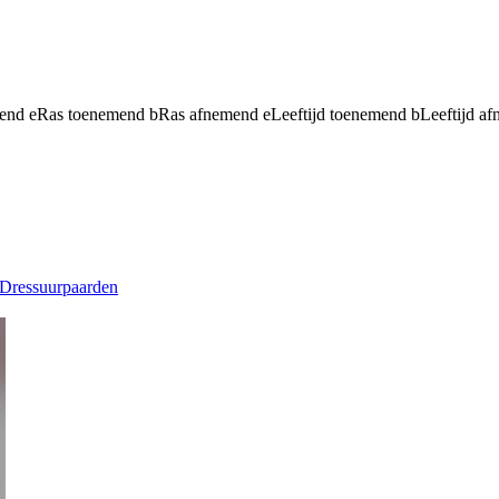
mend
e
Ras toenemend
b
Ras afnemend
e
Leeftijd toenemend
b
Leeftijd a
Dressuurpaarden