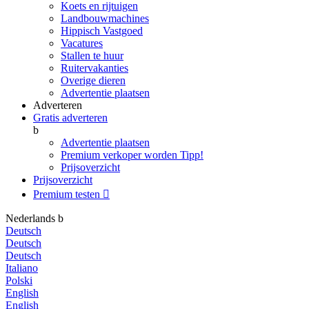
Koets en rijtuigen
Landbouwmachines
Hippisch Vastgoed
Vacatures
Stallen te huur
Ruitervakanties
Overige dieren
Advertentie plaatsen
Adverteren
Gratis adverteren
b
Advertentie plaatsen
Premium verkoper worden
Tipp!
Prijsoverzicht
Prijsoverzicht
Premium testen

Nederlands
b
Deutsch
Deutsch
Deutsch
Italiano
Polski
English
English