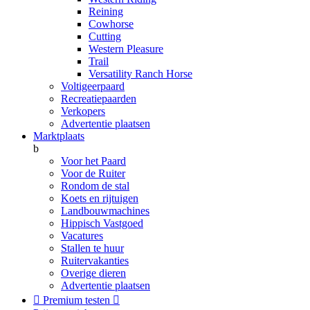
Reining
Cowhorse
Cutting
Western Pleasure
Trail
Versatility Ranch Horse
Voltigeerpaard
Recreatiepaarden
Verkopers
Advertentie plaatsen
Marktplaats
b
Voor het Paard
Voor de Ruiter
Rondom de stal
Koets en rijtuigen
Landbouwmachines
Hippisch Vastgoed
Vacatures
Stallen te huur
Ruitervakanties
Overige dieren
Advertentie plaatsen

Premium testen
