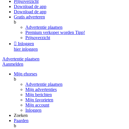
Prijsoverzicht
Download de app
Download de app
Gratis adverteren
b
Advertentie plaatsen
Premium verkoper worden
Tipp!
Prijsoverzicht

Inloggen
hier inloggen
Advertentie plaatsen
Aanmelden
Mijn ehorses
b
Advertentie plaatsen
Mijn advertenties
Mijn berichten
Mijn favorieten
Mijn account
Inloggen
Zoeken
Paarden
b