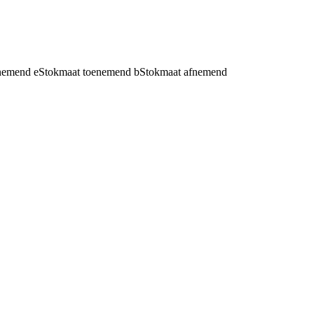
fnemend
e
Stokmaat toenemend
b
Stokmaat afnemend