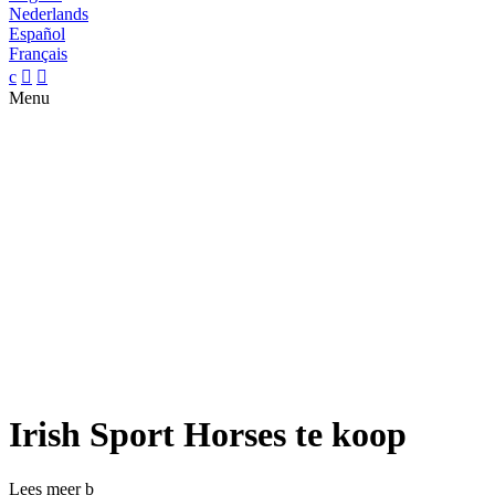
Nederlands
Español
Français
c


Menu
Irish Sport Horses te koop
Lees meer
b