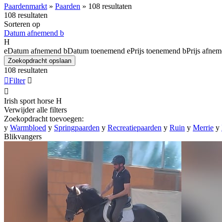
Paardenmarkt
»
Paarden
»
108 resultaten
108 resultaten
Sorteren op
Datum afnemend
b
H
e
Datum afnemend
b
Datum toenemend
e
Prijs toenemend
b
Prijs afne
Zoekopdracht opslaan
108 resultaten

Filter


Irish sport horse
H
Verwijder alle filters
Zoekopdracht toevoegen:
y
Warmbloed
y
Springpaarden
y
Recreatiepaarden
y
Ruin
y
Merrie
y
Blikvangers