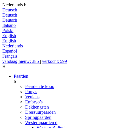
Nederlands
b
Deutsch
Deutsch
Deutsch
Italiano
Polski
English
English
Nederlands
Español
Français
vandaag nieuw: 385
|
verkocht: 599
H
Paarden
b
Paarden te koop
Pony's
Veulens
Embryo’s
Dekhengsten
Dressuurpaarden
Springpaarden
Westernpaarden
d
Western Riding