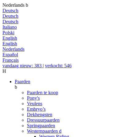
Nederlands
b
Deutsch
Deutsch
Deutsch
Italiano
Polski
English
English
Nederlands
Español
Français
vandaag nieuw: 383
|
verkocht: 546
H
Paarden
b
Paarden te koop
Pony's
Veulens
Embryo’s
Dekhengsten
Dressuurpaarden
Springpaarden
Westernpaarden
d
Western Riding