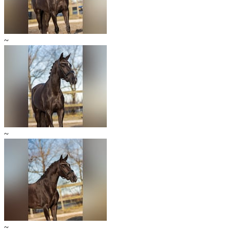
~
~
~