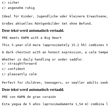
👉 sicher

👉 angenehm ruhig

Ideal für Kinder, Jugendliche oder kleinere Erwachsene, 
Großes aktuelles Röntgenbilder Set ohne Befund.
Deze tekst werd automatisch vertaald.
PRE meets KWPN with a Big Heart

This 5-year-old mare (approximately 15.2 hh) combines th
A dark chestnut with an honest expression, a calm tempe
Whether in daily handling or under saddle:

👉 straightforward

👉 confident

👉 pleasantly calm

Perfect for children, teenagers, or smaller adults seek
Deze tekst werd automatisch vertaald.
PRE con KWPN de gran corazón

Esta yegua de 5 años (aproximadamente 1,54 m) combina lo