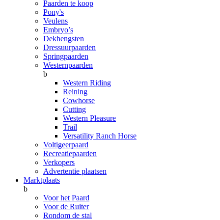
Paarden te koop
Pony's
Veulens
Embryo’s
Dekhengsten
Dressuurpaarden
Springpaarden
Westernpaarden
b
Western Riding
Reining
Cowhorse
Cutting
Western Pleasure
Trail
Versatility Ranch Horse
Voltigeerpaard
Recreatiepaarden
Verkopers
Advertentie plaatsen
Marktplaats
b
Voor het Paard
Voor de Ruiter
Rondom de stal