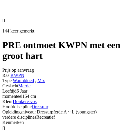

144 keer gemerkt
PRE ontmoet KWPN met een
groot hart
Prijs op aanvraag
Ras
KWPN
Type
Warmbloed
,
Mix
Geslacht
Merrie
Leeftijd
6 Jaar
momenteel
154 cm
Kleur
Donkere-vos
Hoofddiscipline
Dressuur
Opleidingsniveau: Dressurpferde A ~ L (youngster)
verdere disciplines
Recreatief
Kenmerken
