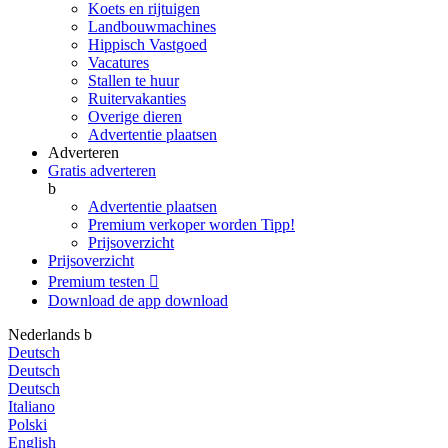
Koets en rijtuigen
Landbouwmachines
Hippisch Vastgoed
Vacatures
Stallen te huur
Ruitervakanties
Overige dieren
Advertentie plaatsen
Adverteren
Gratis adverteren
b
Advertentie plaatsen
Premium verkoper worden
Tipp!
Prijsoverzicht
Prijsoverzicht
Premium testen

Download de app
download
Nederlands
b
Deutsch
Deutsch
Deutsch
Italiano
Polski
English