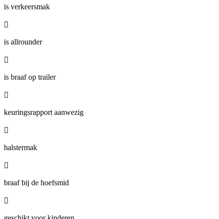
is verkeersmak

is allrounder

is braaf op trailer

keuringsrapport aanwezig

halstermak

braaf bij de hoefsmid

geschikt voor kinderen