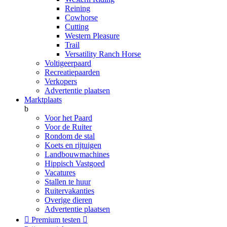
Reining
Cowhorse
Cutting
Western Pleasure
Trail
Versatility Ranch Horse
Voltigeerpaard
Recreatiepaarden
Verkopers
Advertentie plaatsen
Marktplaats
b
Voor het Paard
Voor de Ruiter
Rondom de stal
Koets en rijtuigen
Landbouwmachines
Hippisch Vastgoed
Vacatures
Stallen te huur
Ruitervakanties
Overige dieren
Advertentie plaatsen

Premium testen
