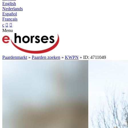
English
Nederlands
Español
Français
c


Menu
Paardenmarkt
»
Paarden zoeken
»
KWPN
» ID: 4711049