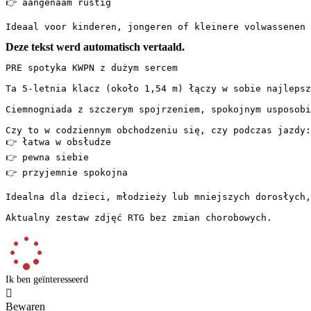
👉 aangenaam rustig

Ideaal voor kinderen, jongeren of kleinere volwassenen 
Deze tekst werd automatisch vertaald.
PRE spotyka KWPN z dużym sercem

Ta 5-letnia klacz (około 1,54 m) łączy w sobie najlepsze
Ciemnogniada z szczerym spojrzeniem, spokojnym usposobi
Czy to w codziennym obchodzeniu się, czy podczas jazdy:

👉 łatwa w obsłudze

👉 pewna siebie

👉 przyjemnie spokojna

Idealna dla dzieci, młodzieży lub mniejszych dorosłych, 
Aktualny zestaw zdjęć RTG bez zmian chorobowych.
Ik ben geïnteresseerd

Bewaren