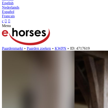
English
Nederlands
Español
Français
c


Menu
Paardenmarkt
»
Paarden zoeken
»
KWPN
» ID: 4717619