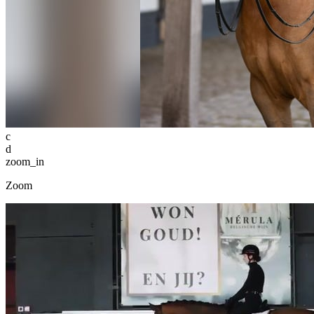
c
d
zoom_in
Zoom