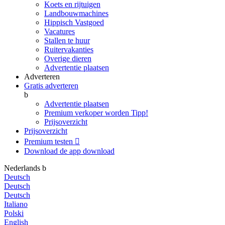
Koets en rijtuigen
Landbouwmachines
Hippisch Vastgoed
Vacatures
Stallen te huur
Ruitervakanties
Overige dieren
Advertentie plaatsen
Adverteren
Gratis adverteren
b
Advertentie plaatsen
Premium verkoper worden
Tipp!
Prijsoverzicht
Prijsoverzicht
Premium testen

Download de app
download
Nederlands
b
Deutsch
Deutsch
Deutsch
Italiano
Polski
English