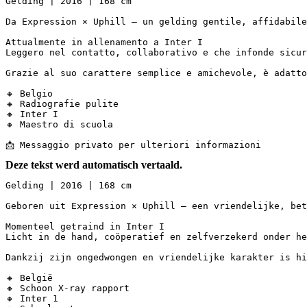
Gelding | 2016 | 168 cm

Da Expression × Uphill — un gelding gentile, affidabile
Attualmente in allenamento a Inter I  

Leggero nel contatto, collaborativo e che infonde sicur
Grazie al suo carattere semplice e amichevole, è adatto
🔸 Belgio  

🔸 Radiografie pulite  

🔸 Inter I  

🔸 Maestro di scuola

📩 Messaggio privato per ulteriori informazioni
Deze tekst werd automatisch vertaald.
Gelding | 2016 | 168 cm

Geboren uit Expression × Uphill — een vriendelijke, bet
Momenteel getraind in Inter I  

Licht in de hand, coöperatief en zelfverzekerd onder he
Dankzij zijn ongedwongen en vriendelijke karakter is hi
🔸 België  

🔸 Schoon X-ray rapport  

🔸 Inter 1  
