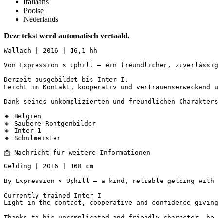
Italiaans
Poolse
Nederlands
Deze tekst werd automatisch vertaald.
Wallach | 2016 | 16,1 hh

Von Expression × Uphill – ein freundlicher, zuverlässig
Derzeit ausgebildet bis Inter I.  

Leicht im Kontakt, kooperativ und vertrauenserweckend u
Dank seines unkomplizierten und freundlichen Charakters
🔸 Belgien  

🔸 Saubere Röntgenbilder  

🔸 Inter 1  

🔸 Schulmeister  

📩 Nachricht für weitere Informationen
Gelding | 2016 | 168 cm

By Expression × Uphill — a kind, reliable gelding with e
Currently trained Inter I 

Light in the contact, cooperative and confidence-giving 
Thanks to his uncomplicated and friendly character, he i