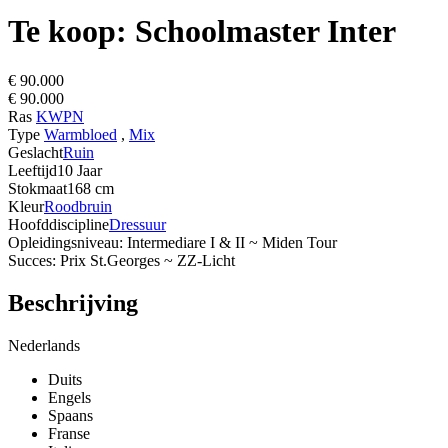
Te koop: Schoolmaster Inter
€ 90.000
€ 90.000
Ras
KWPN
Type
Warmbloed
,
Mix
Geslacht
Ruin
Leeftijd
10 Jaar
Stokmaat
168 cm
Kleur
Roodbruin
Hoofddiscipline
Dressuur
Opleidingsniveau: Intermediare I & II ~ Miden Tour
Succes: Prix St.Georges ~ ZZ-Licht
Beschrijving
Nederlands
Duits
Engels
Spaans
Franse