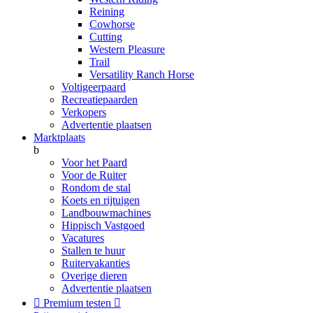
Reining
Cowhorse
Cutting
Western Pleasure
Trail
Versatility Ranch Horse
Voltigeerpaard
Recreatiepaarden
Verkopers
Advertentie plaatsen
Marktplaats
b
Voor het Paard
Voor de Ruiter
Rondom de stal
Koets en rijtuigen
Landbouwmachines
Hippisch Vastgoed
Vacatures
Stallen te huur
Ruitervakanties
Overige dieren
Advertentie plaatsen

Premium testen
