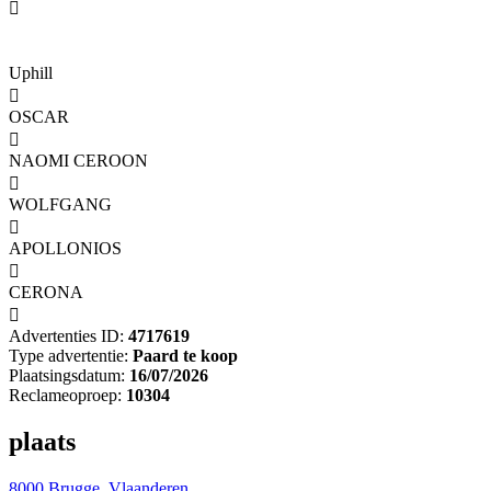

Uphill

OSCAR

NAOMI CEROON

WOLFGANG

APOLLONIOS

CERONA

Advertenties ID:
4717619
Type advertentie:
Paard te koop
Plaatsingsdatum:
16/07/2026
Reclameoproep:
10304
plaats
8000 Brugge, Vlaanderen