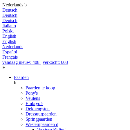
Nederlands
b
Deutsch
Deutsch
Deutsch
Italiano
Polski
English
English
Nederlands
Español
Français
vandaag nieuw: 408
|
verkocht: 603
H
Paarden
b
Paarden te koop
Pony's
Veulens
Embryo’s
Dekhengsten
Dressuurpaarden
Springpaarden
Westernpaarden
d
Western Riding