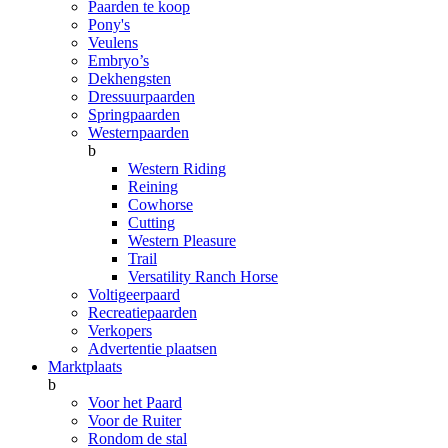
Paarden te koop
Pony's
Veulens
Embryo’s
Dekhengsten
Dressuurpaarden
Springpaarden
Westernpaarden
b
Western Riding
Reining
Cowhorse
Cutting
Western Pleasure
Trail
Versatility Ranch Horse
Voltigeerpaard
Recreatiepaarden
Verkopers
Advertentie plaatsen
Marktplaats
b
Voor het Paard
Voor de Ruiter
Rondom de stal