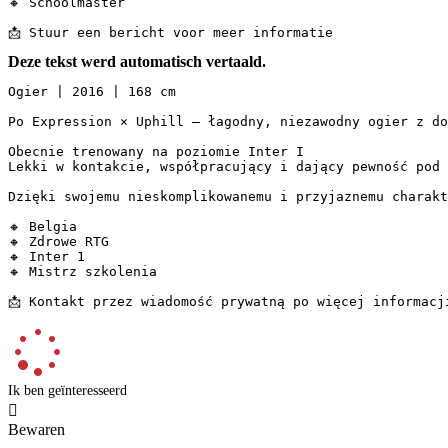
🔸 Schoolmaster

📩 Stuur een bericht voor meer informatie
Deze tekst werd automatisch vertaald.
Ogier | 2016 | 168 cm

Po Expression × Uphill — łagodny, niezawodny ogier z do
Obecnie trenowany na poziomie Inter I  

Lekki w kontakcie, współpracujący i dający pewność pod 
Dzięki swojemu nieskomplikowanemu i przyjaznemu charakt
🔸 Belgia  

🔸 Zdrowe RTG  

🔸 Inter 1  

🔸 Mistrz szkolenia  

📩 Kontakt przez wiadomość prywatną po więcej informacj
Ik ben geïnteresseerd

Bewaren