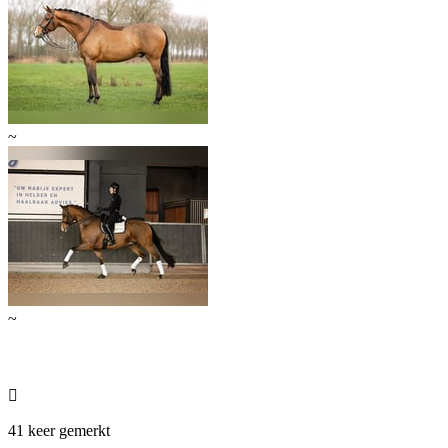
~
~

41 keer gemerkt