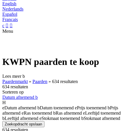
English
Nederlands
Español
Français
c


Menu
KWPN paarden te koop
Lees meer
b
Paardenmarkt
»
Paarden
»
634 resultaten
634 resultaten
Sorteren op
Datum afnemend
b
H
e
Datum afnemend
b
Datum toenemend
e
Prijs toenemend
b
Prijs
afnemend
e
Ras toenemend
b
Ras afnemend
e
Leeftijd toenemend
b
Leeftijd afnemend
e
Stokmaat toenemend
b
Stokmaat afnemend
Zoekopdracht opslaan
634 resultaten