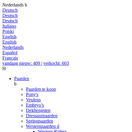
Nederlands
b
Deutsch
Deutsch
Deutsch
Italiano
Polski
English
English
Nederlands
Español
Français
vandaag nieuw: 409
|
verkocht: 603
H
Paarden
b
Paarden te koop
Pony's
Veulens
Embryo’s
Dekhengsten
Dressuurpaarden
Springpaarden
Westernpaarden
d
Western Riding