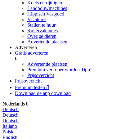
Koets en rijtuigen
Landbouwmachines
Hippisch Vastgoed
Vacatures
Stallen te huur
Ruitervakanties
Overige dieren
Advertentie plaatsen
Adverteren
Gratis adverteren
b
Advertentie plaatsen
Premium verkoper worden
Tipp!
Prijsoverzicht
Prijsoverzicht
Premium testen

Download de app
download
Nederlands
b
Deutsch
Deutsch
Deutsch
Italiano
Polski
English