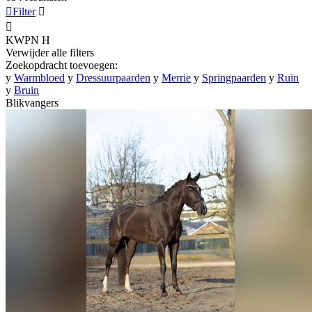

Filter


KWPN
H
Verwijder alle filters
Zoekopdracht toevoegen:
y
Warmbloed
y
Dressuurpaarden
y
Merrie
y
Springpaarden
y
Ruin
y
Bruin
Blikvangers