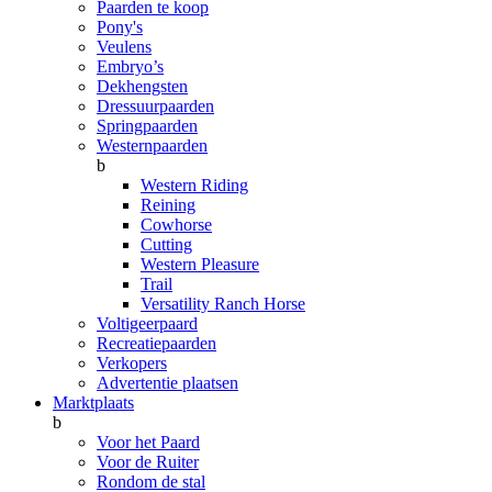
Paarden te koop
Pony's
Veulens
Embryo’s
Dekhengsten
Dressuurpaarden
Springpaarden
Westernpaarden
b
Western Riding
Reining
Cowhorse
Cutting
Western Pleasure
Trail
Versatility Ranch Horse
Voltigeerpaard
Recreatiepaarden
Verkopers
Advertentie plaatsen
Marktplaats
b
Voor het Paard
Voor de Ruiter
Rondom de stal