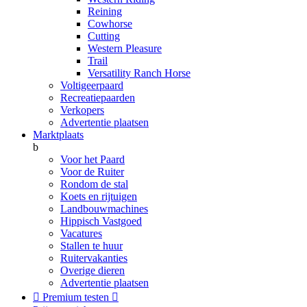
Reining
Cowhorse
Cutting
Western Pleasure
Trail
Versatility Ranch Horse
Voltigeerpaard
Recreatiepaarden
Verkopers
Advertentie plaatsen
Marktplaats
b
Voor het Paard
Voor de Ruiter
Rondom de stal
Koets en rijtuigen
Landbouwmachines
Hippisch Vastgoed
Vacatures
Stallen te huur
Ruitervakanties
Overige dieren
Advertentie plaatsen

Premium testen
