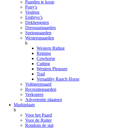
Paarden te koop
Pony's
Veulens
Embryo’s
Dekhengsten
Dressuurpaarden
Springpaarden
Westernpaarden
b
Western Riding
Reining
Cowhorse
Cutting
Western Pleasure
Trail
Versatility Ranch Horse
Voltigeerpaard
Recreatiepaarden
Verkopers
Advertentie plaatsen
Marktplaats
b
Voor het Paard
Voor de Ruiter
Rondom de stal