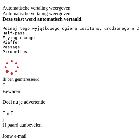
Automatische vertaling weergeven
Automatische vertaling weergeven
Deze tekst werd automatisch vertaald.
Poznaj tego wyjątkowego ogiera Lusitano, urodzonego w 2
Half-pass  

Flying change  

Piaffe  

Passage  

Pirouettes
Ik ben geïnteresseerd

Bewaren
Deel nu je advertentie

n

j
H
paard aanbevelen
Jouw e-mail: