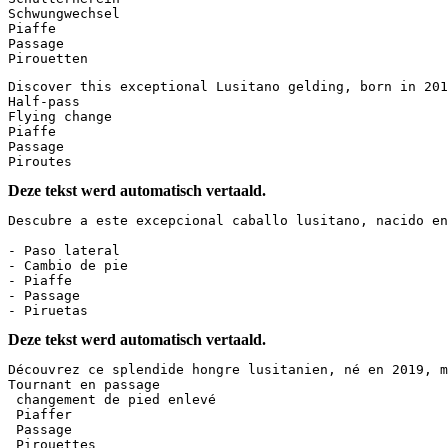
Schwungwechsel  

Piaffe  

Passage  

Pirouetten
Discover this exceptional Lusitano gelding, born in 201
Half-pass

Flying change

Piaffe

Passage

Piroutes
Deze tekst werd automatisch vertaald.
Descubre a este excepcional caballo lusitano, nacido en
- Paso lateral  

- Cambio de pie  

- Piaffe  

- Passage  

- Piruetas
Deze tekst werd automatisch vertaald.
Découvrez ce splendide hongre lusitanien, né en 2019, m
Tournant en passage  

 changement de pied enlevé  

 Piaffer  

 Passage  

 Pirouettes