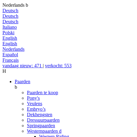
Nederlands
b
Deutsch
Deutsch
Deutsch
Italiano
Polski
English
English
Nederlands
Español
Français
vandaag nieuw: 471
|
verkocht: 553
H
Paarden
b
Paarden te koop
Pony's
Veulens
Embryo’s
Dekhengsten
Dressuurpaarden
Springpaarden
Westernpaarden
d
Western Riding