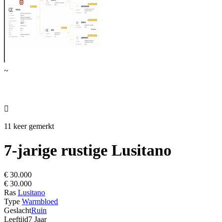
~

11 keer gemerkt
7-jarige rustige Lusitano
€ 30.000
€ 30.000
Ras
Lusitano
Type
Warmbloed
Geslacht
Ruin
Leeftijd
7 Jaar