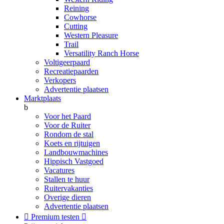
Reining
Cowhorse
Cutting
Western Pleasure
Trail
Versatility Ranch Horse
Voltigeerpaard
Recreatiepaarden
Verkopers
Advertentie plaatsen
Marktplaats
b
Voor het Paard
Voor de Ruiter
Rondom de stal
Koets en rijtuigen
Landbouwmachines
Hippisch Vastgoed
Vacatures
Stallen te huur
Ruitervakanties
Overige dieren
Advertentie plaatsen

Premium testen
