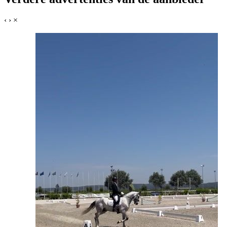
‹
›
×