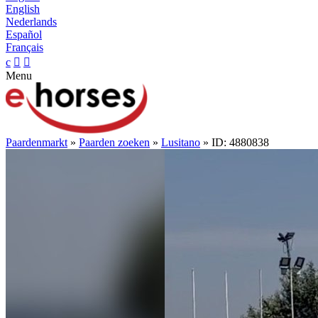
English
Nederlands
Español
Français
c


Menu
Paardenmarkt
»
Paarden zoeken
»
Lusitano
» ID: 4880838