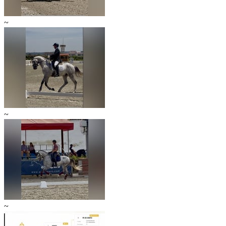
~
~
~