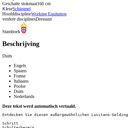
Geschatte stokmaat
160 cm
Kleur
Schimmel
Hoofddiscipline
Working Equitation
verdere disciplines
Dressuur
Stamboek
Beschrijving
Duits
Engels
Spaans
Franse
Italiaans
Poolse
Duits
Nederlands
Deze tekst werd automatisch vertaald.
Entdecken Sie diesen außergewöhnlichen Lusitano-Gelding
Schritt  

Schulterherein  
