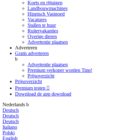
Koets en rijtuigen
Landbouwmachines
Hippisch Vastgoed
Vacatures
Stallen te huur
Ruitervakanties
Overige dieren
Advertentie plaatsen
Adverteren
Gratis adverteren
b
Advertentie plaatsen
Premium verkoper worden
Tipp!
Prijsoverzicht
Prijsoverzicht
Premium testen

Download de app
download
Nederlands
b
Deutsch
Deutsch
Deutsch
Italiano
Polski
English