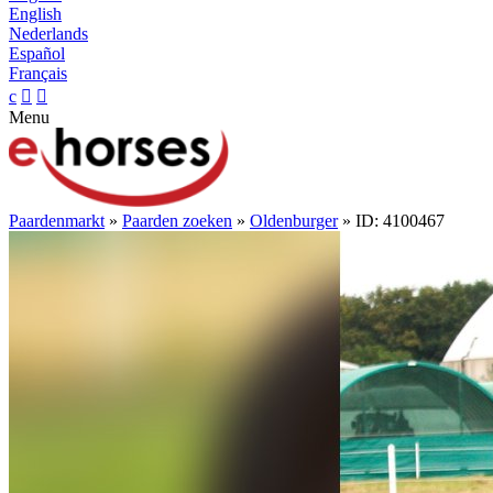
English
Nederlands
Español
Français
c


Menu
Paardenmarkt
»
Paarden zoeken
»
Oldenburger
» ID: 4100467