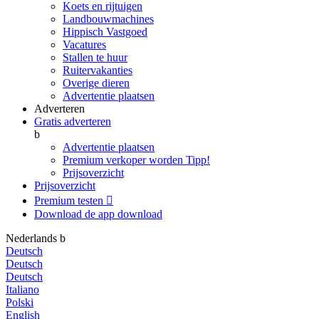
Koets en rijtuigen
Landbouwmachines
Hippisch Vastgoed
Vacatures
Stallen te huur
Ruitervakanties
Overige dieren
Advertentie plaatsen
Adverteren
Gratis adverteren
b
Advertentie plaatsen
Premium verkoper worden
Tipp!
Prijsoverzicht
Prijsoverzicht
Premium testen

Download de app
download
Nederlands
b
Deutsch
Deutsch
Deutsch
Italiano
Polski
English