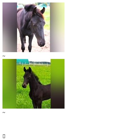
~
~
