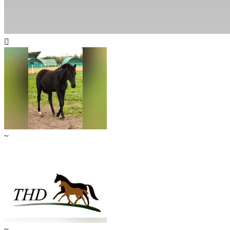

~
~