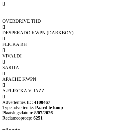

OVERDRIVE THD

DESPERADO KWPN (DARKBOY)

FLICKA BH

VIVALDI

SARITA

APACHE KWPN

A-FLIECKA V. JAZZ

Advertenties ID:
4100467
Type advertentie:
Paard te koop
Plaatsingsdatum:
8/07/2026
Reclameoproep:
6251