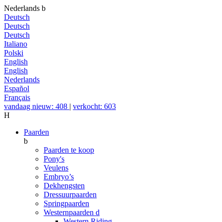
Nederlands
b
Deutsch
Deutsch
Deutsch
Italiano
Polski
English
English
Nederlands
Español
Français
vandaag nieuw: 408
|
verkocht: 603
H
Paarden
b
Paarden te koop
Pony's
Veulens
Embryo’s
Dekhengsten
Dressuurpaarden
Springpaarden
Westernpaarden
d
Western Riding