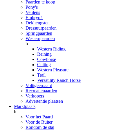
Paarden te koop
Pony's
Veulens
Embryo’s
Dekhengsten
Dressuurpaarden
Springpaarden
Westernpaarden
b
Western Riding
Reining
Cowhorse
Cutting
Western Pleasure
Trail
Versatility Ranch Horse
Voltigeerpaard
Recreatiepaarden
Verkopers
Advertentie plaatsen
Marktplaats
b
Voor het Paard
Voor de Ruiter
Rondom de stal