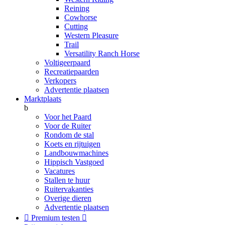
Reining
Cowhorse
Cutting
Western Pleasure
Trail
Versatility Ranch Horse
Voltigeerpaard
Recreatiepaarden
Verkopers
Advertentie plaatsen
Marktplaats
b
Voor het Paard
Voor de Ruiter
Rondom de stal
Koets en rijtuigen
Landbouwmachines
Hippisch Vastgoed
Vacatures
Stallen te huur
Ruitervakanties
Overige dieren
Advertentie plaatsen

Premium testen
