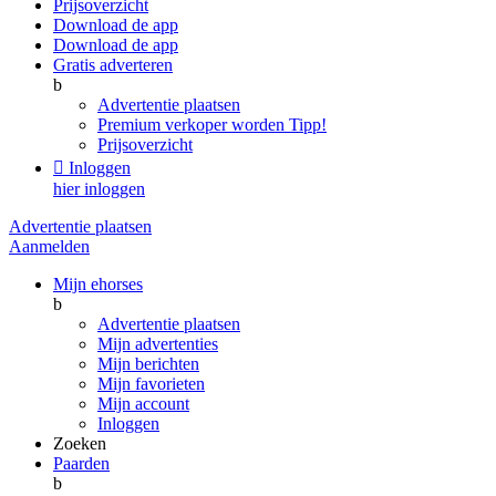
Prijsoverzicht
Download de app
Download de app
Gratis adverteren
b
Advertentie plaatsen
Premium verkoper worden
Tipp!
Prijsoverzicht

Inloggen
hier inloggen
Advertentie plaatsen
Aanmelden
Mijn ehorses
b
Advertentie plaatsen
Mijn advertenties
Mijn berichten
Mijn favorieten
Mijn account
Inloggen
Zoeken
Paarden
b