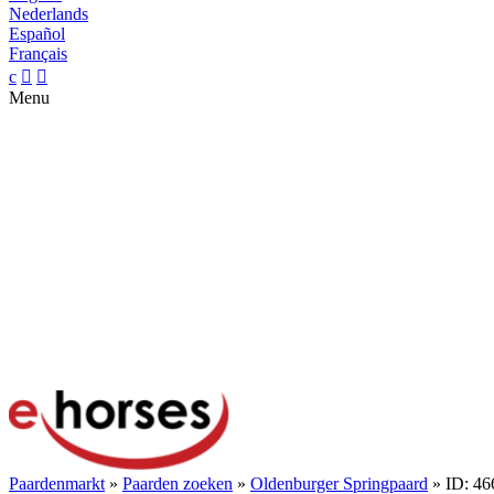
Nederlands
Español
Français
c


Menu
Paardenmarkt
»
Paarden zoeken
»
Oldenburger Springpaard
» ID: 46