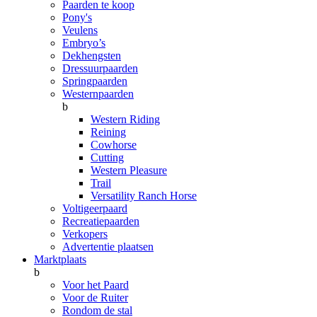
Paarden te koop
Pony's
Veulens
Embryo’s
Dekhengsten
Dressuurpaarden
Springpaarden
Westernpaarden
b
Western Riding
Reining
Cowhorse
Cutting
Western Pleasure
Trail
Versatility Ranch Horse
Voltigeerpaard
Recreatiepaarden
Verkopers
Advertentie plaatsen
Marktplaats
b
Voor het Paard
Voor de Ruiter
Rondom de stal