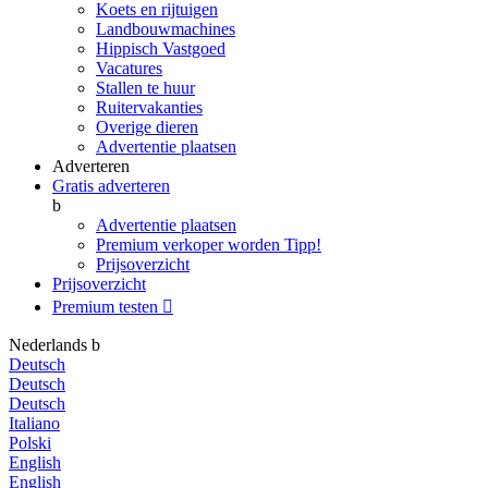
Koets en rijtuigen
Landbouwmachines
Hippisch Vastgoed
Vacatures
Stallen te huur
Ruitervakanties
Overige dieren
Advertentie plaatsen
Adverteren
Gratis adverteren
b
Advertentie plaatsen
Premium verkoper worden
Tipp!
Prijsoverzicht
Prijsoverzicht
Premium testen

Nederlands
b
Deutsch
Deutsch
Deutsch
Italiano
Polski
English
English