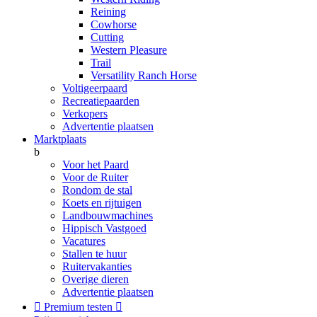
Reining
Cowhorse
Cutting
Western Pleasure
Trail
Versatility Ranch Horse
Voltigeerpaard
Recreatiepaarden
Verkopers
Advertentie plaatsen
Marktplaats
b
Voor het Paard
Voor de Ruiter
Rondom de stal
Koets en rijtuigen
Landbouwmachines
Hippisch Vastgoed
Vacatures
Stallen te huur
Ruitervakanties
Overige dieren
Advertentie plaatsen

Premium testen
