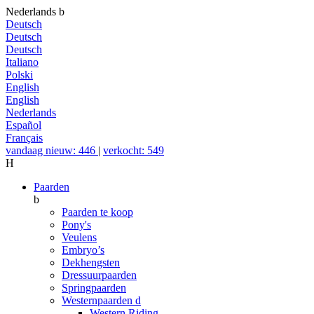
Nederlands
b
Deutsch
Deutsch
Deutsch
Italiano
Polski
English
English
Nederlands
Español
Français
vandaag nieuw: 446
|
verkocht: 549
H
Paarden
b
Paarden te koop
Pony's
Veulens
Embryo’s
Dekhengsten
Dressuurpaarden
Springpaarden
Westernpaarden
d
Western Riding