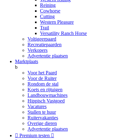
Reining
Cowhorse
Cutting
Western Pleasure
Trail
Versatility Ranch Horse
Voltigeerpaard
Recreatiepaarden
Verkopers
Advertentie plaatsen
Marktplaats
b
Voor het Paard
Voor de Ruiter
Rondom de stal
Koets en rijtuigen
Landbouwmachines
Hippisch Vastgoed
Vacatures
Stallen te huur
Ruitervakanties
Overige dieren
Advertentie plaatsen

Premium testen
