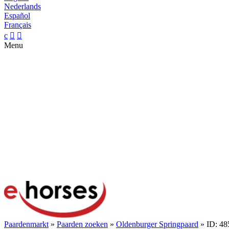
Nederlands
Español
Français
c


Menu
Paardenmarkt
»
Paarden zoeken
»
Oldenburger Springpaard
» ID: 48