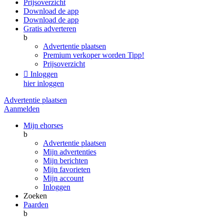
Prijsoverzicht
Download de app
Download de app
Gratis adverteren
b
Advertentie plaatsen
Premium verkoper worden
Tipp!
Prijsoverzicht

Inloggen
hier inloggen
Advertentie plaatsen
Aanmelden
Mijn ehorses
b
Advertentie plaatsen
Mijn advertenties
Mijn berichten
Mijn favorieten
Mijn account
Inloggen
Zoeken
Paarden
b