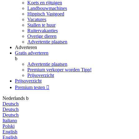
Koets en rijtuigen
Landbouwmachines
Hippisch Vastgoed
Vacatures
Stallen te huur
Ruitervakanties
Overige dieren
Advertentie plaatsen
Adverteren
Gratis adverteren
b
Advertentie plaatsen
Premium verkoper worden
Tipp!
Prijsoverzicht
Prijsoverzicht
Premium testen

Nederlands
b
Deutsch
Deutsch
Deutsch
Italiano
Polski
English
English