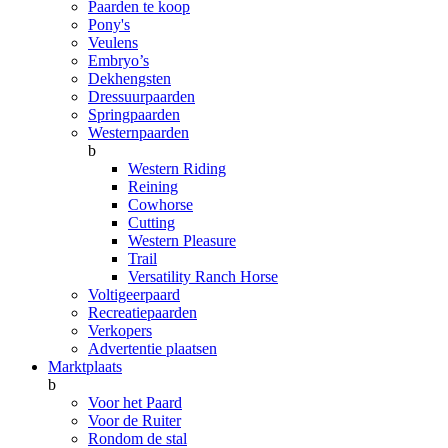
Paarden te koop
Pony's
Veulens
Embryo’s
Dekhengsten
Dressuurpaarden
Springpaarden
Westernpaarden
b
Western Riding
Reining
Cowhorse
Cutting
Western Pleasure
Trail
Versatility Ranch Horse
Voltigeerpaard
Recreatiepaarden
Verkopers
Advertentie plaatsen
Marktplaats
b
Voor het Paard
Voor de Ruiter
Rondom de stal