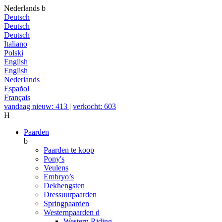
Nederlands
b
Deutsch
Deutsch
Deutsch
Italiano
Polski
English
English
Nederlands
Español
Français
vandaag nieuw: 413
|
verkocht: 603
H
Paarden
b
Paarden te koop
Pony's
Veulens
Embryo’s
Dekhengsten
Dressuurpaarden
Springpaarden
Westernpaarden
d
Western Riding