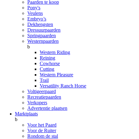
Paarden te koop
Pony's
Veulens
Embryo’s
Dekhengsten
Dressuurpaarden
Springpaarden
Westernpaarden
b
Western Riding
Reining
Cowhorse
Cutting
Western Pleasure
Trail
Versatility Ranch Horse
Voltigeerpaard
Recreatiepaarden
Verkopers
Advertentie plaatsen
Marktplaats
b
Voor het Paard
Voor de Ruiter
Rondom de stal