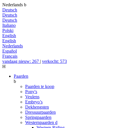
Nederlands
b
Deutsch
Deutsch
Deutsch
Italiano
Polski
English
English
Nederlands
Español
Français
vandaag nieuw: 267
|
verkocht: 573
H
Paarden
b
Paarden te koop
Pony's
Veulens
Embryo’s
Dekhengsten
Dressuurpaarden
Springpaarden
Westernpaarden
d
Western Riding