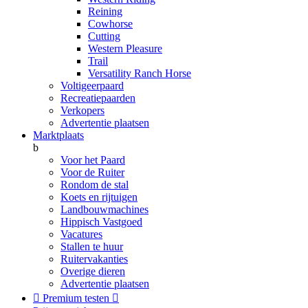
Reining
Cowhorse
Cutting
Western Pleasure
Trail
Versatility Ranch Horse
Voltigeerpaard
Recreatiepaarden
Verkopers
Advertentie plaatsen
Marktplaats
b
Voor het Paard
Voor de Ruiter
Rondom de stal
Koets en rijtuigen
Landbouwmachines
Hippisch Vastgoed
Vacatures
Stallen te huur
Ruitervakanties
Overige dieren
Advertentie plaatsen

Premium testen
