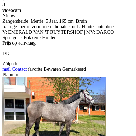
d
videocam
Nieuw
Zangersheide, Merrie, 5 Jaar, 165 cm, Bruin
5-jarige merrie voor internationale sport / Hunter potentieel
V: EMERALD VAN 'T RUYTERSHOF | MV: DARCO
Springen · Fokken · Hunter
Prijs op aanvraag
DE
Zülpich
mail
Contact
favorite
Bewaren
Gemarkeerd
Platinum