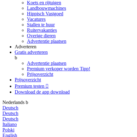
Koets en rijtuigen
Landbouwmachines
Hippisch Vastgoed
Vacatures
Stallen te huur
Ruitervakanties
Overige dieren
Advertentie plaatsen
Adverteren
Gratis adverteren
b
Advertentie plaatsen
Premium verkoper worden
Tipp!
Prijsoverzicht
Prijsoverzicht
Premium testen

Download de app
download
Nederlands
b
Deutsch
Deutsch
Deutsch
Italiano
Polski
English