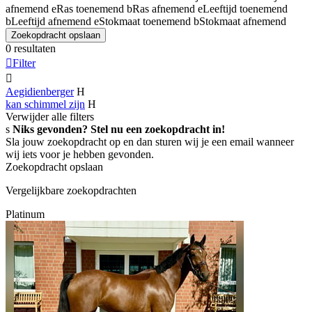
afnemend
e
Ras toenemend
b
Ras afnemend
e
Leeftijd toenemend
b
Leeftijd afnemend
e
Stokmaat toenemend
b
Stokmaat afnemend
Zoekopdracht opslaan
0 resultaten

Filter

Aegidienberger
H
kan schimmel zijn
H
Verwijder alle filters
s
Niks gevonden? Stel nu een zoekopdracht in!
Sla jouw zoekopdracht op en dan sturen wij je een email wanneer
wij iets voor je hebben gevonden.
Zoekopdracht opslaan
Vergelijkbare zoekopdrachten
Platinum