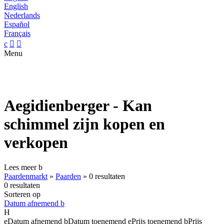
English
Nederlands
Español
Français
c


Menu
Aegidienberger - Kan
schimmel zijn kopen en
verkopen
Lees meer
b
Paardenmarkt
»
Paarden
»
0 resultaten
0 resultaten
Sorteren op
Datum afnemend
b
H
e
Datum afnemend
b
Datum toenemend
e
Prijs toenemend
b
Prijs