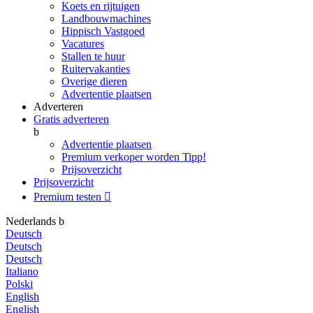
Koets en rijtuigen
Landbouwmachines
Hippisch Vastgoed
Vacatures
Stallen te huur
Ruitervakanties
Overige dieren
Advertentie plaatsen
Adverteren
Gratis adverteren
b
Advertentie plaatsen
Premium verkoper worden
Tipp!
Prijsoverzicht
Prijsoverzicht
Premium testen

Nederlands
b
Deutsch
Deutsch
Deutsch
Italiano
Polski
English
English