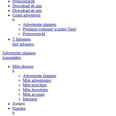
Prijsoverzicht
Download de app
Download de app
Gratis adverteren
b
Advertentie plaatsen
Premium verkoper worden
Tipp!
Prijsoverzicht

Inloggen
hier inloggen
Advertentie plaatsen
Aanmelden
Mijn ehorses
b
Advertentie plaatsen
Mijn advertenties
Mijn berichten
Mijn favorieten
Mijn account
Inloggen
Zoeken
Paarden
b