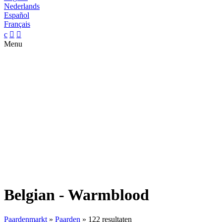
Nederlands
Español
Français
c


Menu
Belgian - Warmblood
Paardenmarkt
»
Paarden
»
122 resultaten