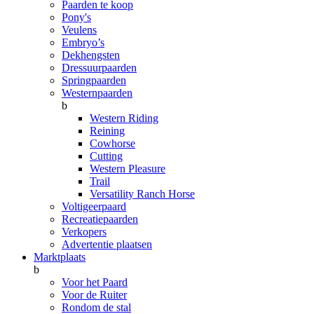
Paarden te koop
Pony's
Veulens
Embryo’s
Dekhengsten
Dressuurpaarden
Springpaarden
Westernpaarden
b
Western Riding
Reining
Cowhorse
Cutting
Western Pleasure
Trail
Versatility Ranch Horse
Voltigeerpaard
Recreatiepaarden
Verkopers
Advertentie plaatsen
Marktplaats
b
Voor het Paard
Voor de Ruiter
Rondom de stal