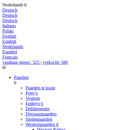
Nederlands
b
Deutsch
Deutsch
Deutsch
Italiano
Polski
English
English
Nederlands
Español
Français
vandaag nieuw: 325
|
verkocht: 580
H
Paarden
b
Paarden te koop
Pony's
Veulens
Embryo’s
Dekhengsten
Dressuurpaarden
Springpaarden
Westernpaarden
d
Western Riding