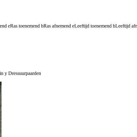
mend
e
Ras toenemend
b
Ras afnemend
e
Leeftijd toenemend
b
Leeftijd a
in
y
Dressuurpaarden