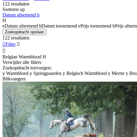
122 resultaten
Sorteren op
Datum afnemend
b
H
e
Datum afnemend
b
Datum toenemend
e
Prijs toenemend
b
Prijs afne
Zoekopdracht opslaan
122 resultaten

Filter


Belgian Warmblood
H
Verwijder alle filters
Zoekopdracht toevoegen:
y
Warmbloed
y
Springpaarden
y
Belgisch Warmbloed
y
Merrie
y
Bru
Blikvangers