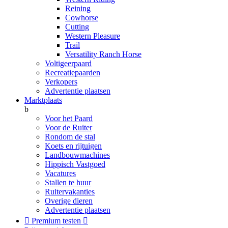
Reining
Cowhorse
Cutting
Western Pleasure
Trail
Versatility Ranch Horse
Voltigeerpaard
Recreatiepaarden
Verkopers
Advertentie plaatsen
Marktplaats
b
Voor het Paard
Voor de Ruiter
Rondom de stal
Koets en rijtuigen
Landbouwmachines
Hippisch Vastgoed
Vacatures
Stallen te huur
Ruitervakanties
Overige dieren
Advertentie plaatsen

Premium testen
