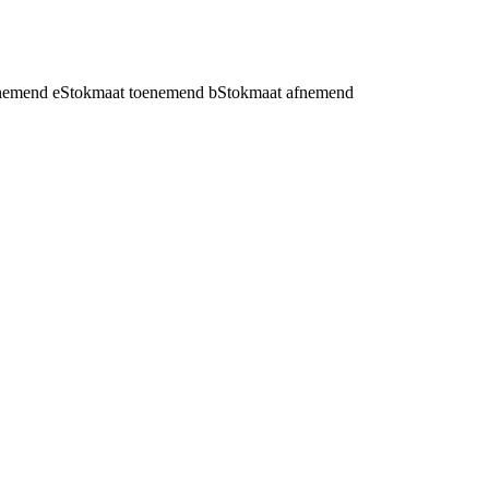
fnemend
e
Stokmaat toenemend
b
Stokmaat afnemend