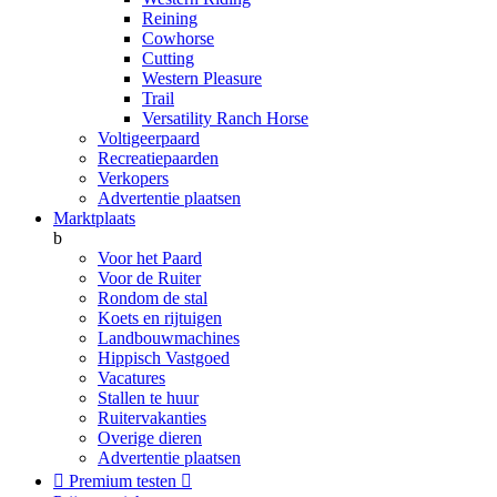
Reining
Cowhorse
Cutting
Western Pleasure
Trail
Versatility Ranch Horse
Voltigeerpaard
Recreatiepaarden
Verkopers
Advertentie plaatsen
Marktplaats
b
Voor het Paard
Voor de Ruiter
Rondom de stal
Koets en rijtuigen
Landbouwmachines
Hippisch Vastgoed
Vacatures
Stallen te huur
Ruitervakanties
Overige dieren
Advertentie plaatsen

Premium testen
