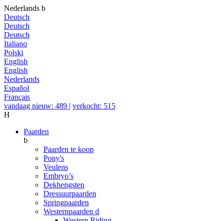
Nederlands
b
Deutsch
Deutsch
Deutsch
Italiano
Polski
English
English
Nederlands
Español
Français
vandaag nieuw: 489
|
verkocht: 515
H
Paarden
b
Paarden te koop
Pony's
Veulens
Embryo’s
Dekhengsten
Dressuurpaarden
Springpaarden
Westernpaarden
d
Western Riding