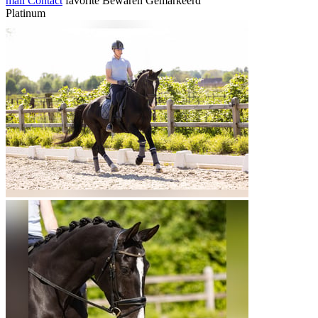
mail
Contact
favorite
Bewaren
Gemarkeerd
Platinum