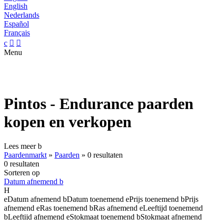
English
Nederlands
Español
Français
c


Menu
Pintos - Endurance paarden
kopen en verkopen
Lees meer
b
Paardenmarkt
»
Paarden
»
0 resultaten
0 resultaten
Sorteren op
Datum afnemend
b
H
e
Datum afnemend
b
Datum toenemend
e
Prijs toenemend
b
Prijs
afnemend
e
Ras toenemend
b
Ras afnemend
e
Leeftijd toenemend
b
Leeftijd afnemend
e
Stokmaat toenemend
b
Stokmaat afnemend