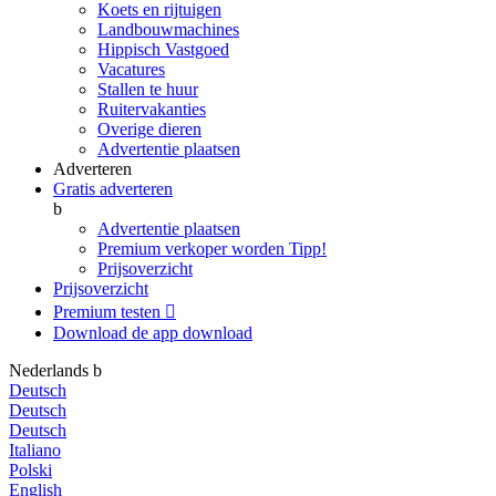
Koets en rijtuigen
Landbouwmachines
Hippisch Vastgoed
Vacatures
Stallen te huur
Ruitervakanties
Overige dieren
Advertentie plaatsen
Adverteren
Gratis adverteren
b
Advertentie plaatsen
Premium verkoper worden
Tipp!
Prijsoverzicht
Prijsoverzicht
Premium testen

Download de app
download
Nederlands
b
Deutsch
Deutsch
Deutsch
Italiano
Polski
English