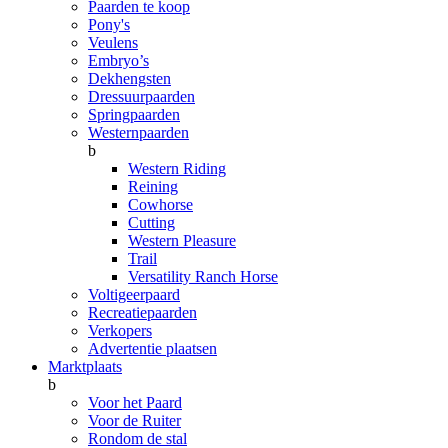
Paarden te koop
Pony's
Veulens
Embryo’s
Dekhengsten
Dressuurpaarden
Springpaarden
Westernpaarden
b
Western Riding
Reining
Cowhorse
Cutting
Western Pleasure
Trail
Versatility Ranch Horse
Voltigeerpaard
Recreatiepaarden
Verkopers
Advertentie plaatsen
Marktplaats
b
Voor het Paard
Voor de Ruiter
Rondom de stal