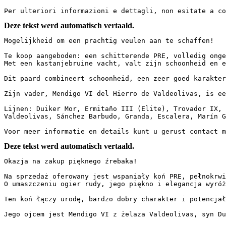
Per ulteriori informazioni e dettagli, non esitate a co
Deze tekst werd automatisch vertaald.
Mogelijkheid om een prachtig veulen aan te schaffen!

Te koop aangeboden: een schitterende PRE, volledig onges
Met een kastanjebruine vacht, valt zijn schoonheid en e
Dit paard combineert schoonheid, een zeer goed karakter 
Zijn vader, Mendigo VI del Hierro de Valdeolivas, is een
Lijnen: Duiker Mor, Ermitaño III (Elite), Trovador IX, R
Valdeolivas, Sánchez Barbudo, Granda, Escalera, Marín Ga
Voor meer informatie en details kunt u gerust contact m
Deze tekst werd automatisch vertaald.
Okazja na zakup pięknego źrebaka!

Na sprzedaż oferowany jest wspaniały koń PRE, pełnokrwis
O umaszczeniu ogier rudy, jego piękno i elegancja wyróż
Ten koń łączy urodę, bardzo dobry charakter i potencjał,
Jego ojcem jest Mendigo VI z żelaza Valdeolivas, syn Dui