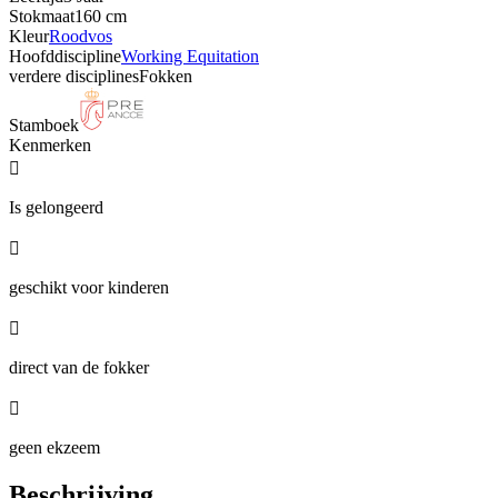
Stokmaat
160 cm
Kleur
Roodvos
Hoofddiscipline
Working Equitation
verdere disciplines
Fokken
Stamboek
Kenmerken

Is gelongeerd

geschikt voor kinderen

direct van de fokker

geen ekzeem
Beschrijving