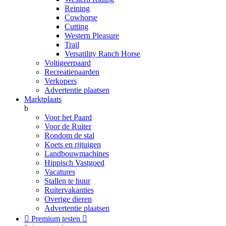
Reining
Cowhorse
Cutting
Western Pleasure
Trail
Versatility Ranch Horse
Voltigeerpaard
Recreatiepaarden
Verkopers
Advertentie plaatsen
Marktplaats
b
Voor het Paard
Voor de Ruiter
Rondom de stal
Koets en rijtuigen
Landbouwmachines
Hippisch Vastgoed
Vacatures
Stallen te huur
Ruitervakanties
Overige dieren
Advertentie plaatsen

Premium testen
