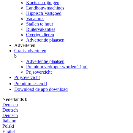
Koets en rijtuigen
Landbouwmachines
Hippisch Vastgoed
Vacatures
Stallen te huur
Ruitervakanties
Overige dieren
Advertentie plaatsen
Adverteren
Gratis adverteren
b
Advertentie plaatsen
Premium verkoper worden
Tipp!
Prijsoverzicht
Prijsoverzicht
Premium testen

Download de app
download
Nederlands
b
Deutsch
Deutsch
Deutsch
Italiano
Polski
English