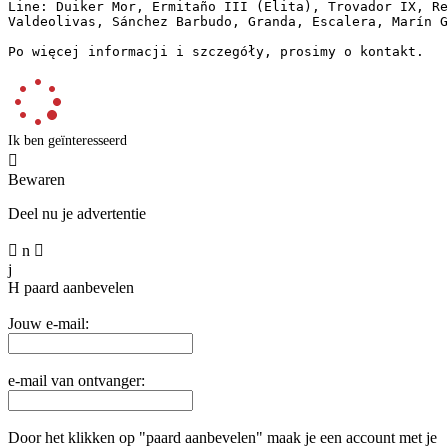
Line: Duiker Mor, Ermitaño III (Elita), Trovador IX, Rem
Valdeolivas, Sánchez Barbudo, Granda, Escalera, Marín Ga
Po więcej informacji i szczegóły, prosimy o kontakt.
Ik ben geïnteresseerd

Bewaren
Deel nu je advertentie

n

j
H
paard aanbevelen
Jouw e-mail:
e-mail van ontvanger:
Door het klikken op "paard aanbevelen" maak je een account met je