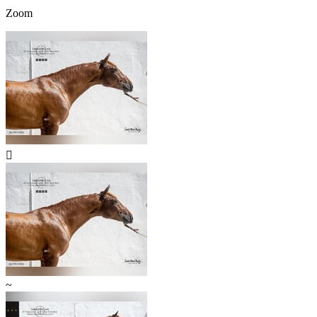
Zoom

~