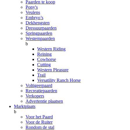
Paarden te koop
Pony's
Veulens
Embryo’s
Dekhengsten
Dressuurpaarden
Springpaarden
Westernpaarden
b
Western Riding
Reining
Cowhorse
Cutting
Western Pleasure
Trail
Versatility Ranch Horse
Voltigeerpaard
Recreatiepaarden
Verkopers
Advertentie plaatsen
Marktplaats
b
Voor het Paard
Voor de Ruiter
Rondom de stal