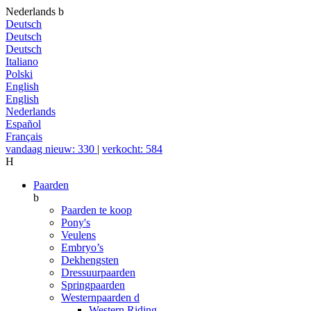
Nederlands
b
Deutsch
Deutsch
Deutsch
Italiano
Polski
English
English
Nederlands
Español
Français
vandaag nieuw: 330
|
verkocht: 584
H
Paarden
b
Paarden te koop
Pony's
Veulens
Embryo’s
Dekhengsten
Dressuurpaarden
Springpaarden
Westernpaarden
d
Western Riding