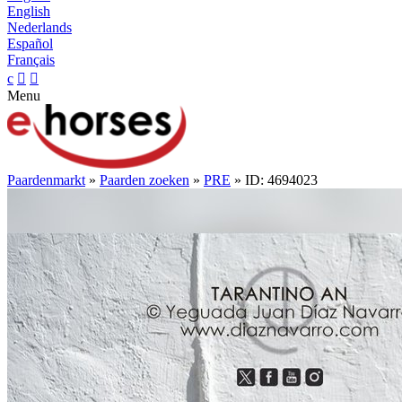
English
Nederlands
Español
Français
c


Menu
Paardenmarkt
»
Paarden zoeken
»
PRE
» ID: 4694023