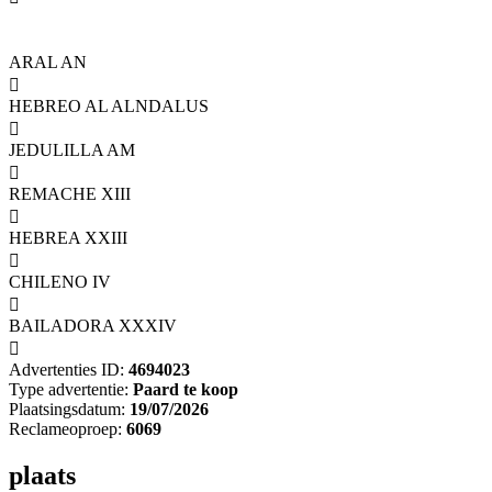
ARAL AN

HEBREO AL ALNDALUS

JEDULILLA AM

REMACHE XIII

HEBREA XXIII

CHILENO IV

BAILADORA XXXIV

Advertenties ID:
4694023
Type advertentie:
Paard te koop
Plaatsingsdatum:
19/07/2026
Reclameoproep:
6069
plaats