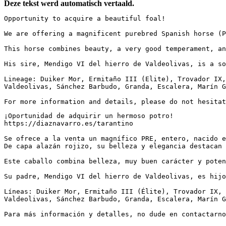
Deze tekst werd automatisch vertaald.
Opportunity to acquire a beautiful foal!

We are offering a magnificent purebred Spanish horse (P
This horse combines beauty, a very good temperament, and
His sire, Mendigo VI del hierro de Valdeolivas, is a son
Lineage: Duiker Mor, Ermitaño III (Elite), Trovador IX, 
Valdeolivas, Sánchez Barbudo, Granda, Escalera, Marín Ga
For more information and details, please do not hesitat
¡Oportunidad de adquirir un hermoso potro!

https://diaznavarro.es/tarantino

Se ofrece a la venta un magnífico PRE, entero, nacido en
De capa alazán rojizo, su belleza y elegancia destacan 
Este caballo combina belleza, muy buen carácter y potenc
Su padre, Mendigo VI del hierro de Valdeolivas, es hijo 
Líneas: Duiker Mor, Ermitaño III (Élite), Trovador IX, R
Valdeolivas, Sánchez Barbudo, Granda, Escalera, Marín Ga
Para más información y detalles, no dude en contactarnos.