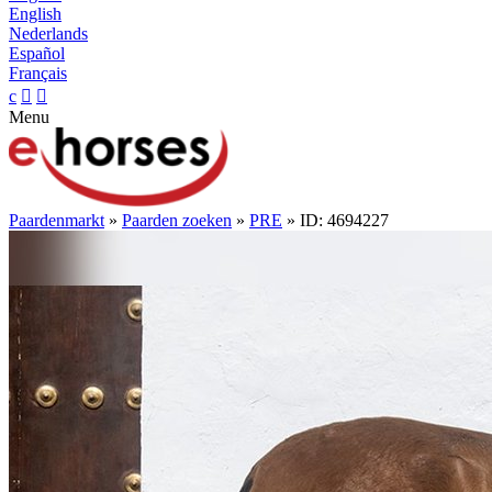
English
Nederlands
Español
Français
c


Menu
Paardenmarkt
»
Paarden zoeken
»
PRE
» ID: 4694227