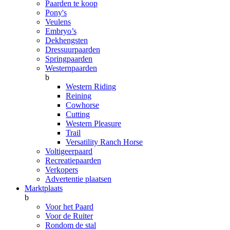
Paarden te koop
Pony's
Veulens
Embryo’s
Dekhengsten
Dressuurpaarden
Springpaarden
Westernpaarden
b
Western Riding
Reining
Cowhorse
Cutting
Western Pleasure
Trail
Versatility Ranch Horse
Voltigeerpaard
Recreatiepaarden
Verkopers
Advertentie plaatsen
Marktplaats
b
Voor het Paard
Voor de Ruiter
Rondom de stal