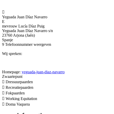

Yeguada Juan Díaz Navarro
E
mevrouw Lucía Díaz Puig
Yeguada Juan Díaz Navarro s/n
23760 Arjona (Jaén)
Spanje
9
Telefoonnummer weergeven
Wij spreken:
Homepage:
yeguada-juan-diaz-navarro
Zwaartepunt

Dressuurpaarden

Recreatiepaarden

Fokpaarden

Working Equitation

Doma Vaquera