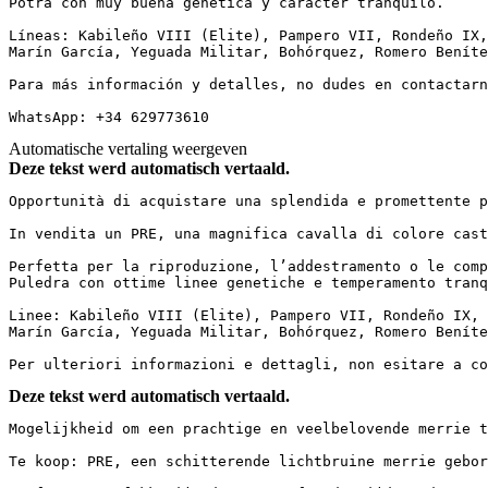
Potra con muy buena genética y carácter tranquilo.

Líneas: Kabileño VIII (Elite), Pampero VII, Rondeño IX,
Marín García, Yeguada Militar, Bohórquez, Romero Benítez
Para más información y detalles, no dudes en contactarnos
WhatsApp: +34 629773610
Automatische vertaling weergeven
Deze tekst werd automatisch vertaald.
Opportunità di acquistare una splendida e promettente pul
In vendita un PRE, una magnifica cavalla di colore cast
Perfetta per la riproduzione, l’addestramento o le comp
Puledra con ottime linee genetiche e temperamento tranqui
Linee: Kabileño VIII (Elite), Pampero VII, Rondeño IX, 
Marín García, Yeguada Militar, Bohórquez, Romero Benítez
Per ulteriori informazioni e dettagli, non esitare a co
Deze tekst werd automatisch vertaald.
Mogelijkheid om een prachtige en veelbelovende merrie te 
Te koop: PRE, een schitterende lichtbruine merrie gebor