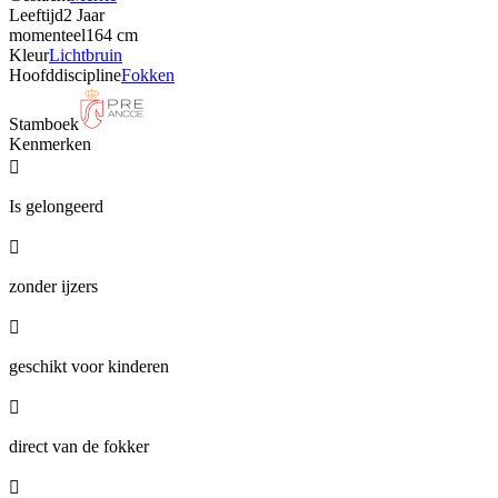
Leeftijd
2 Jaar
momenteel
164 cm
Kleur
Lichtbruin
Hoofddiscipline
Fokken
Stamboek
Kenmerken

Is gelongeerd

zonder ijzers

geschikt voor kinderen

direct van de fokker
