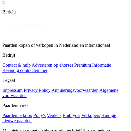
n
Bericht
Paarden kopen of verkopen in Nederland en internationaal
Bedrijf
Contact & hulp
Adverteren op ehorses
Premium Informatie
Beëindig contracten hier
Legaal
Impressum
Privacy Policy
Annuleringsvoorwaarden
Algemene
voorwaarden
Paardenmarkt
Paarden te koop
Pony's
Veulens
Embryo's
Verkopers
Huidige
nieuwe paarden
Mis niets meer met de ehorses nieuwsbrief! Nu aanmelden