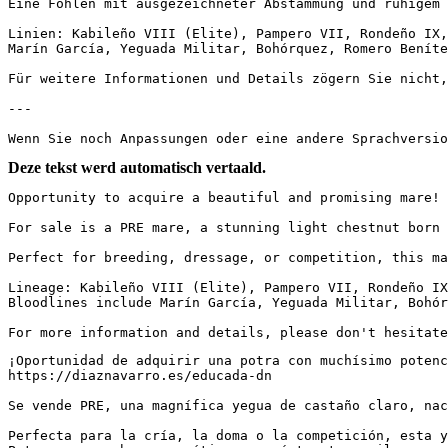
Eine Fohlen mit ausgezeichneter Abstammung und ruhigem We
Linien: Kabileño VIII (Elite), Pampero VII, Rondeño IX,
Marín García, Yeguada Militar, Bohórquez, Romero Benítez
Für weitere Informationen und Details zögern Sie nicht,
---

Wenn Sie noch Anpassungen oder eine andere Sprachversio
Deze tekst werd automatisch vertaald.
Opportunity to acquire a beautiful and promising mare!

For sale is a PRE mare, a stunning light chestnut born 
Perfect for breeding, dressage, or competition, this mar
Lineage: Kabileño VIII (Elite), Pampero VII, Rondeño IX
Bloodlines include Marín García, Yeguada Militar, Bohórq
For more information and details, please don't hesitate
¡Oportunidad de adquirir una potra con muchísimo potenci
https://diaznavarro.es/educada-dn

Se vende PRE, una magnífica yegua de castaño claro, nac
Perfecta para la cría, la doma o la competición, esta ye