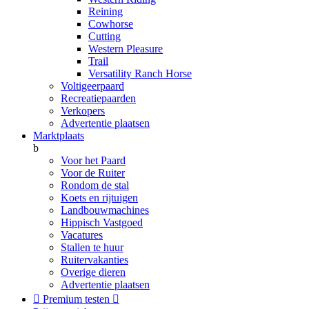
Reining
Cowhorse
Cutting
Western Pleasure
Trail
Versatility Ranch Horse
Voltigeerpaard
Recreatiepaarden
Verkopers
Advertentie plaatsen
Marktplaats
b
Voor het Paard
Voor de Ruiter
Rondom de stal
Koets en rijtuigen
Landbouwmachines
Hippisch Vastgoed
Vacatures
Stallen te huur
Ruitervakanties
Overige dieren
Advertentie plaatsen

Premium testen
