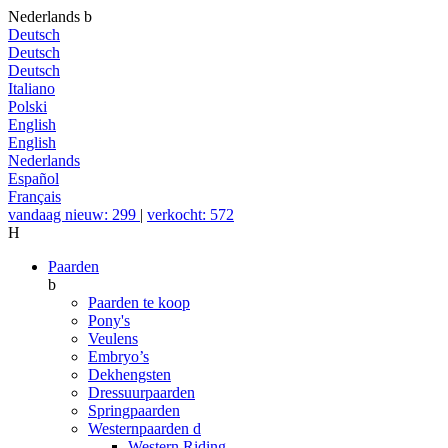
Nederlands
b
Deutsch
Deutsch
Deutsch
Italiano
Polski
English
English
Nederlands
Español
Français
vandaag nieuw: 299
|
verkocht: 572
H
Paarden
b
Paarden te koop
Pony's
Veulens
Embryo’s
Dekhengsten
Dressuurpaarden
Springpaarden
Westernpaarden
d
Western Riding