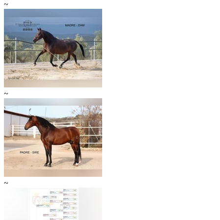
~
~
~