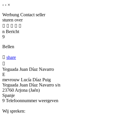
‹
›
×
Werbung
Contact seller
sturen over





n
Bericht
9
Bellen

share

Yeguada Juan Díaz Navarro
E
mevrouw Lucía Díaz Puig
Yeguada Juan Díaz Navarro s/n
23760 Arjona (Jaén)
Spanje
9
Telefoonnummer weergeven
Wij spreken: