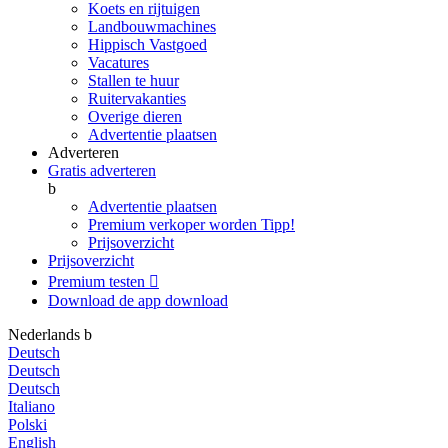
Koets en rijtuigen
Landbouwmachines
Hippisch Vastgoed
Vacatures
Stallen te huur
Ruitervakanties
Overige dieren
Advertentie plaatsen
Adverteren
Gratis adverteren
b
Advertentie plaatsen
Premium verkoper worden
Tipp!
Prijsoverzicht
Prijsoverzicht
Premium testen

Download de app
download
Nederlands
b
Deutsch
Deutsch
Deutsch
Italiano
Polski
English