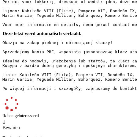
Perfect voor fokkerij, dressuur of wedstrijden, deze me
Lijnen: Kabileño VIII (Elite), Pampero VII, Rondeño IX,
Marín García, Yeguada Militar, Bohórquez, Romero Benítez
Voor meer informatie en details, neem gerust contact me
Deze tekst werd automatisch vertaald.
Okazja na zakup pięknej i obiecującej klaczy!

Sprzedajemy konia PRE, wspaniałą jasnobrązową klacz uro
Idealna do hodowli, ujeżdżenia lub startów, ta klacz łąc
Kucypa z bardzo dobrą genetyką i spokojnym charakterem.

Linie: Kabileño VIII (Elita), Pampero VII, Rondeño IX, 
Marín García, Yeguada Militar, Bohórquez, Romero Benítez
Po więcej informacji i szczegóły, zapraszamy do kontakt
Ik ben geïnteresseerd

Bewaren