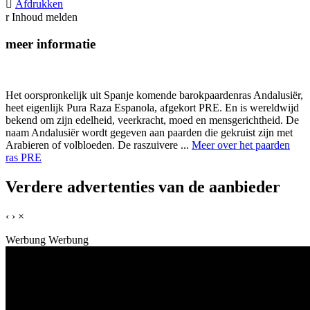

Afdrukken
r
Inhoud melden
meer informatie
Het oorspronkelijk uit Spanje komende barokpaardenras Andalusiër,
heet eigenlijk Pura Raza Espanola, afgekort PRE. En is wereldwijd
bekend om zijn edelheid, veerkracht, moed en mensgerichtheid. De
naam Andalusiër wordt gegeven aan paarden die gekruist zijn met
Arabieren of volbloeden. De raszuivere ...
Meer over het paarden
ras PRE
Verdere advertenties van de aanbieder
‹
›
×
Werbung
Werbung