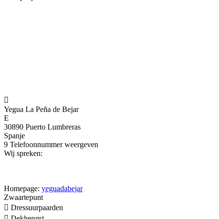

Yegua La Peña de Bejar
E
30890 Puerto Lumbreras
Spanje
9
Telefoonnummer weergeven
Wij spreken:
Homepage:
yeguadabejar
Zwaartepunt

Dressuurpaarden

Dekhengst