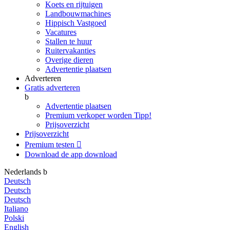
Koets en rijtuigen
Landbouwmachines
Hippisch Vastgoed
Vacatures
Stallen te huur
Ruitervakanties
Overige dieren
Advertentie plaatsen
Adverteren
Gratis adverteren
b
Advertentie plaatsen
Premium verkoper worden
Tipp!
Prijsoverzicht
Prijsoverzicht
Premium testen

Download de app
download
Nederlands
b
Deutsch
Deutsch
Deutsch
Italiano
Polski
English