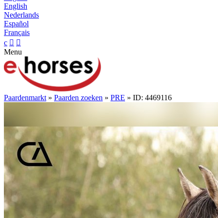
English
Nederlands
Español
Français
c


Menu
Paardenmarkt
»
Paarden zoeken
»
PRE
» ID: 4469116