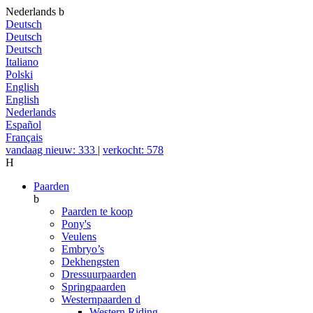
Nederlands
b
Deutsch
Deutsch
Deutsch
Italiano
Polski
English
English
Nederlands
Español
Français
vandaag nieuw: 333
|
verkocht: 578
H
Paarden
b
Paarden te koop
Pony's
Veulens
Embryo’s
Dekhengsten
Dressuurpaarden
Springpaarden
Westernpaarden
d
Western Riding