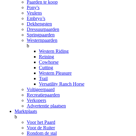
Paarden te koop
Pony's
Veulens
Embryo’s
Dekhengsten
Dressuurpaarden
Springpaarden
Westernpaarden
b
Western Riding
Reining
Cowhorse
Cutting
Western Pleasure
Trail
Versatility Ranch Horse
Voltigeerpaard
Recreatiepaarden
Verkopers
Advertentie plaatsen
Marktplaats
b
Voor het Paard
Voor de Ruiter
Rondom de stal