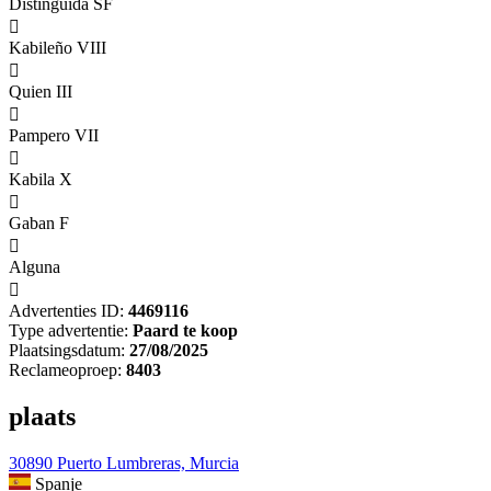
Distinguida SF

Kabileño VIII

Quien III

Pampero VII

Kabila X

Gaban F

Alguna

Advertenties ID:
4469116
Type advertentie:
Paard te koop
Plaatsingsdatum:
27/08/2025
Reclameoproep:
8403
plaats
30890 Puerto Lumbreras, Murcia
Spanje