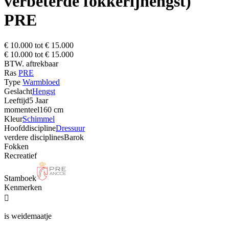
verbeterde fokkerijhengst)
PRE
€ 10.000 tot € 15.000
€ 10.000 tot € 15.000
BTW. aftrekbaar
Ras
PRE
Type
Warmbloed
Geslacht
Hengst
Leeftijd
5 Jaar
momenteel
160 cm
Kleur
Schimmel
Hoofddiscipline
Dressuur
verdere disciplines
Barok
Fokken
Recreatief
Stamboek
Kenmerken

is weidemaatje