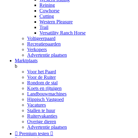
Reining
Cowhorse
Cutting
Western Pleasure
Trail
Versatility Ranch Horse
Voltigeerpaard
Recreatiepaarden
Verkopers
Advertentie plaatsen
Marktplaats
b
Voor het Paard
Voor de Ruiter
Rondom de stal
Koets en rijtuigen
Landbouwmachines
Hippisch Vastgoed
Vacatures
Stallen te huur
Ruitervakanties
Overige dieren
Advertentie plaatsen

Premium testen
