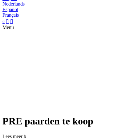
Nederlands
Español
Français
c


Menu
PRE paarden te koop
Lees meer
b