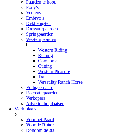
Paarden te koop
Pony's
Veulens
Embryo’s
Dekhengsten
Dressuurpaarden
Springpaarden
Westernpaarden
b
Western Riding
Reining
Cowhorse
Cutting
Western Pleasure
Trail
Versatility Ranch Horse
Voltigeerpaard
Recreatiepaarden
Verkopers
Advertentie plaatsen
Marktplaats
b
Voor het Paard
Voor de Ruiter
Rondom de stal