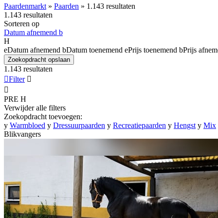
Paardenmarkt
»
Paarden
»
1.143 resultaten
1.143 resultaten
Sorteren op
Datum afnemend
b
H
e
Datum afnemend
b
Datum toenemend
e
Prijs toenemend
b
Prijs afne
Zoekopdracht opslaan
1.143 resultaten

Filter


PRE
H
Verwijder alle filters
Zoekopdracht toevoegen:
y
Warmbloed
y
Dressuurpaarden
y
Recreatiepaarden
y
Hengst
y
Mix
Blikvangers