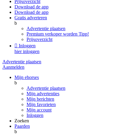
Prijsoverzicht
Download de app
Download de app
Gratis adverteren
b
Advertentie plaatsen
Premium verkoper worden
Tipp!
Prijsoverzicht

Inloggen
hier inloggen
Advertentie plaatsen
Aanmelden
Mijn ehorses
b
Advertentie plaatsen
Mijn advertenties
Mijn berichten
Mijn favorieten
Mijn account
Inloggen
Zoeken
Paarden
b