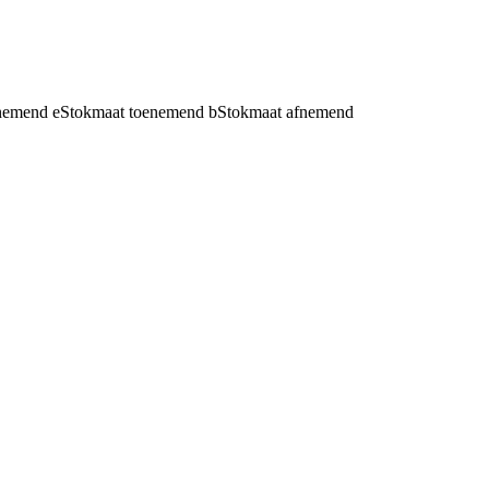
fnemend
e
Stokmaat toenemend
b
Stokmaat afnemend