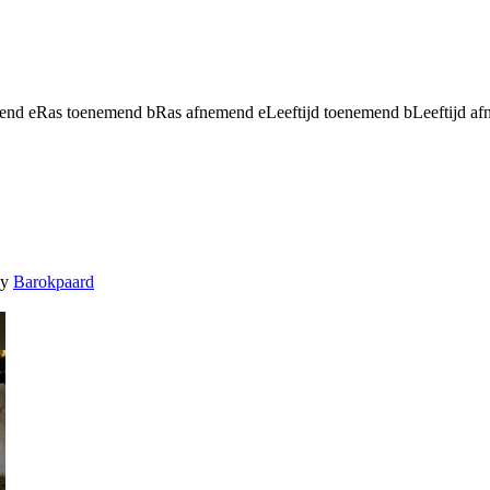
mend
e
Ras toenemend
b
Ras afnemend
e
Leeftijd toenemend
b
Leeftijd a
y
Barokpaard