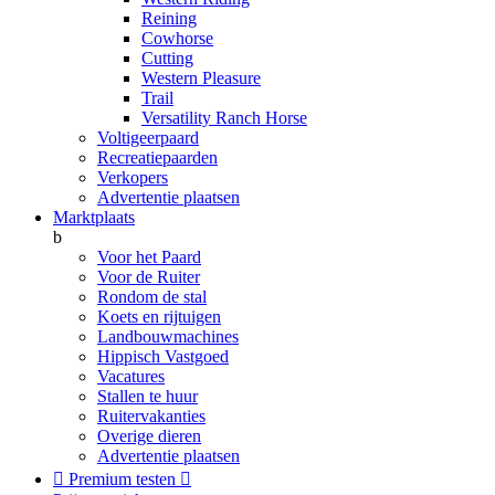
Reining
Cowhorse
Cutting
Western Pleasure
Trail
Versatility Ranch Horse
Voltigeerpaard
Recreatiepaarden
Verkopers
Advertentie plaatsen
Marktplaats
b
Voor het Paard
Voor de Ruiter
Rondom de stal
Koets en rijtuigen
Landbouwmachines
Hippisch Vastgoed
Vacatures
Stallen te huur
Ruitervakanties
Overige dieren
Advertentie plaatsen

Premium testen
