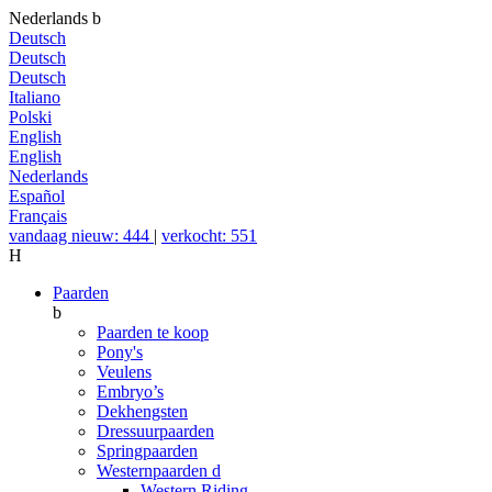
Nederlands
b
Deutsch
Deutsch
Deutsch
Italiano
Polski
English
English
Nederlands
Español
Français
vandaag nieuw: 444
|
verkocht: 551
H
Paarden
b
Paarden te koop
Pony's
Veulens
Embryo’s
Dekhengsten
Dressuurpaarden
Springpaarden
Westernpaarden
d
Western Riding