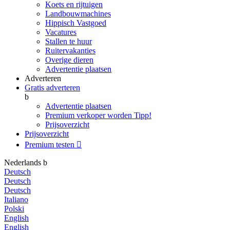
Koets en rijtuigen
Landbouwmachines
Hippisch Vastgoed
Vacatures
Stallen te huur
Ruitervakanties
Overige dieren
Advertentie plaatsen
Adverteren
Gratis adverteren
b
Advertentie plaatsen
Premium verkoper worden
Tipp!
Prijsoverzicht
Prijsoverzicht
Premium testen

Nederlands
b
Deutsch
Deutsch
Deutsch
Italiano
Polski
English
English