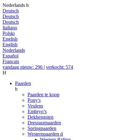
Nederlands
b
Deutsch
Deutsch
Deutsch
Italiano
Polski
English
English
Nederlands
Español
Français
vandaag nieuw: 296
|
verkocht: 574
H
Paarden
b
Paarden te koop
Pony's
Veulens
Embryo’s
Dekhengsten
Dressuurpaarden
Springpaarden
Westernpaarden
d
Western Riding