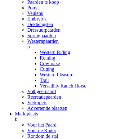
Paarden te koop
Pony's
Veulens
Embryo’s
Dekhengsten
Dressuurpaarden
Springpaarden
Westernpaarden
b
Western Riding
Reining
Cowhorse
Cutting
Western Pleasure
Trail
Versatility Ranch Horse
Voltigeerpaard
Recreatiepaarden
Verkopers
Advertentie plaatsen
Marktplaats
b
Voor het Paard
Voor de Ruiter
Rondom de stal