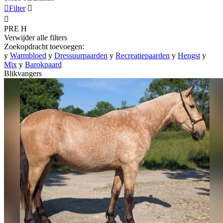

Filter


PRE
H
Verwijder alle filters
Zoekopdracht toevoegen:
y
Warmbloed
y
Dressuurpaarden
y
Recreatiepaarden
y
Hengst
y
Mix
y
Barokpaard
Blikvangers