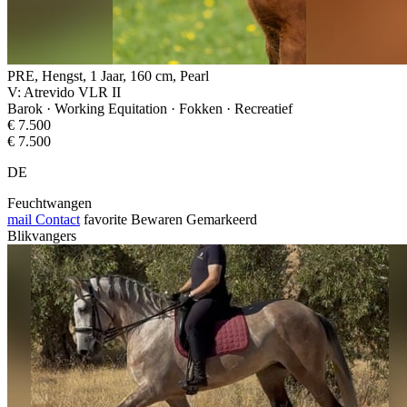
PRE, Hengst, 1 Jaar, 160 cm, Pearl
V: Atrevido VLR II
Barok · Working Equitation · Fokken · Recreatief
€ 7.500
€ 7.500
DE
Feuchtwangen
mail
Contact
favorite
Bewaren
Gemarkeerd
Blikvangers