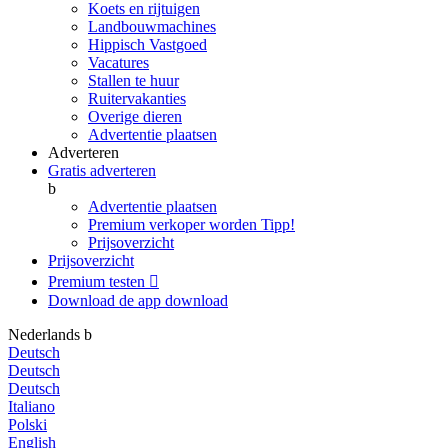
Koets en rijtuigen
Landbouwmachines
Hippisch Vastgoed
Vacatures
Stallen te huur
Ruitervakanties
Overige dieren
Advertentie plaatsen
Adverteren
Gratis adverteren
b
Advertentie plaatsen
Premium verkoper worden
Tipp!
Prijsoverzicht
Prijsoverzicht
Premium testen

Download de app
download
Nederlands
b
Deutsch
Deutsch
Deutsch
Italiano
Polski
English