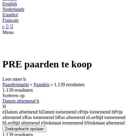
English
Nederlands
Español
Français
c


Menu
PRE paarden te koop
Lees meer
b
Paardenmarkt
»
Paarden
»
1.139 resultaten
1.139 resultaten
Sorteren op
Datum afnemend
b
H
e
Datum afnemend
b
Datum toenemend
e
Prijs toenemend
b
Prijs
afnemend
e
Ras toenemend
b
Ras afnemend
e
Leeftijd toenemend
b
Leeftijd afnemend
e
Stokmaat toenemend
b
Stokmaat afnemend
Zoekopdracht opslaan
1.139 resultaten