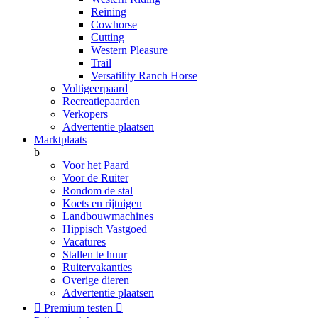
Reining
Cowhorse
Cutting
Western Pleasure
Trail
Versatility Ranch Horse
Voltigeerpaard
Recreatiepaarden
Verkopers
Advertentie plaatsen
Marktplaats
b
Voor het Paard
Voor de Ruiter
Rondom de stal
Koets en rijtuigen
Landbouwmachines
Hippisch Vastgoed
Vacatures
Stallen te huur
Ruitervakanties
Overige dieren
Advertentie plaatsen

Premium testen
