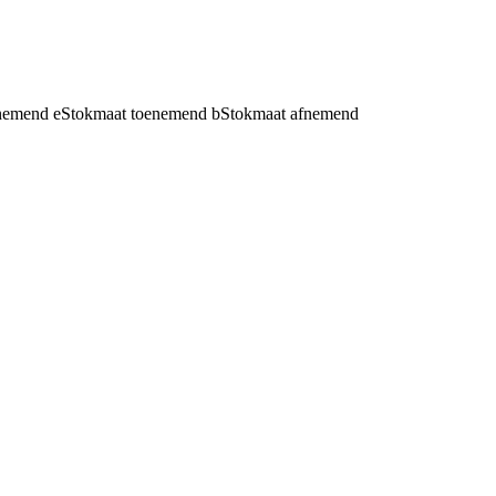
fnemend
e
Stokmaat toenemend
b
Stokmaat afnemend