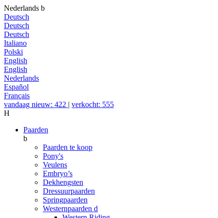
Nederlands
b
Deutsch
Deutsch
Deutsch
Italiano
Polski
English
English
Nederlands
Español
Français
vandaag nieuw: 422
|
verkocht: 555
H
Paarden
b
Paarden te koop
Pony's
Veulens
Embryo’s
Dekhengsten
Dressuurpaarden
Springpaarden
Westernpaarden
d
Western Riding