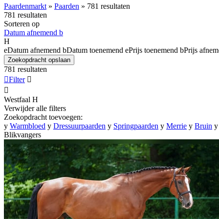
Paardenmarkt
»
Paarden
»
781 resultaten
781 resultaten
Sorteren op
Datum afnemend
b
H
e
Datum afnemend
b
Datum toenemend
e
Prijs toenemend
b
Prijs afne
Zoekopdracht opslaan
781 resultaten

Filter


Westfaal
H
Verwijder alle filters
Zoekopdracht toevoegen:
y
Warmbloed
y
Dressuurpaarden
y
Springpaarden
y
Merrie
y
Bruin
y
Blikvangers