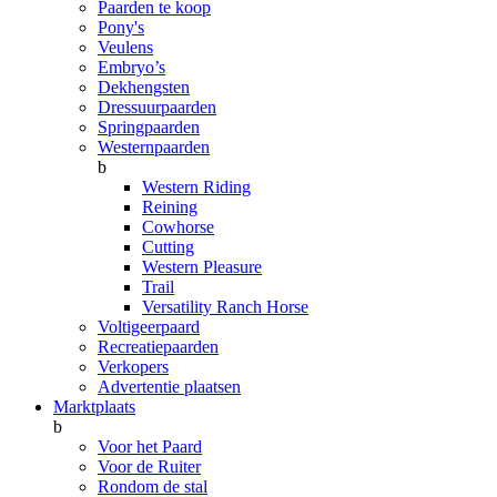
Paarden te koop
Pony's
Veulens
Embryo’s
Dekhengsten
Dressuurpaarden
Springpaarden
Westernpaarden
b
Western Riding
Reining
Cowhorse
Cutting
Western Pleasure
Trail
Versatility Ranch Horse
Voltigeerpaard
Recreatiepaarden
Verkopers
Advertentie plaatsen
Marktplaats
b
Voor het Paard
Voor de Ruiter
Rondom de stal