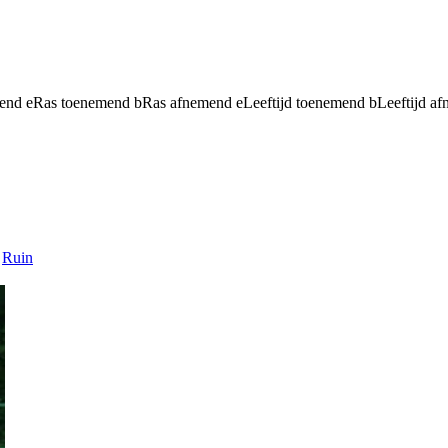
mend
e
Ras toenemend
b
Ras afnemend
e
Leeftijd toenemend
b
Leeftijd a
Ruin