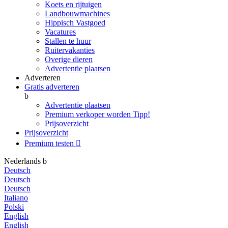
Koets en rijtuigen
Landbouwmachines
Hippisch Vastgoed
Vacatures
Stallen te huur
Ruitervakanties
Overige dieren
Advertentie plaatsen
Adverteren
Gratis adverteren
b
Advertentie plaatsen
Premium verkoper worden
Tipp!
Prijsoverzicht
Prijsoverzicht
Premium testen

Nederlands
b
Deutsch
Deutsch
Deutsch
Italiano
Polski
English
English