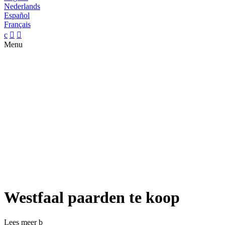
Nederlands
Español
Français
c


Menu
Westfaal paarden te koop
Lees meer
b