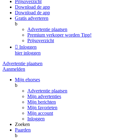
Prijsoverzicht
Download de app
Download de app
Gratis adverteren
b
Advertentie plaatsen
Premium verkoper worden
Tipp!
Prijsoverzicht

Inloggen
hier inloggen
Advertentie plaatsen
Aanmelden
Mijn ehorses
b
Advertentie plaatsen
Mijn advertenties
Mijn berichten
Mijn favorieten
Mijn account
Inloggen
Zoeken
Paarden
b