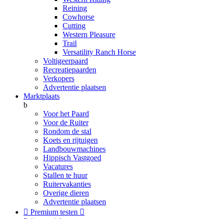
Reining
Cowhorse
Cutting
Western Pleasure
Trail
Versatility Ranch Horse
Voltigeerpaard
Recreatiepaarden
Verkopers
Advertentie plaatsen
Marktplaats
b
Voor het Paard
Voor de Ruiter
Rondom de stal
Koets en rijtuigen
Landbouwmachines
Hippisch Vastgoed
Vacatures
Stallen te huur
Ruitervakanties
Overige dieren
Advertentie plaatsen

Premium testen
