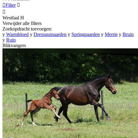

Filter


Westfaal
H
Verwijder alle filters
Zoekopdracht toevoegen:
y
Warmbloed
y
Dressuurpaarden
y
Springpaarden
y
Merrie
y
Bruin
y
Ruin
Blikvangers