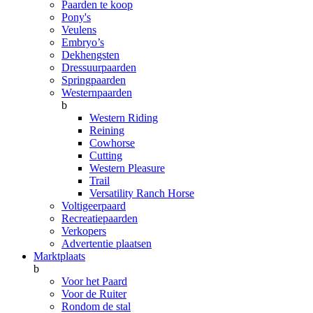
Paarden te koop
Pony's
Veulens
Embryo’s
Dekhengsten
Dressuurpaarden
Springpaarden
Westernpaarden
b
Western Riding
Reining
Cowhorse
Cutting
Western Pleasure
Trail
Versatility Ranch Horse
Voltigeerpaard
Recreatiepaarden
Verkopers
Advertentie plaatsen
Marktplaats
b
Voor het Paard
Voor de Ruiter
Rondom de stal