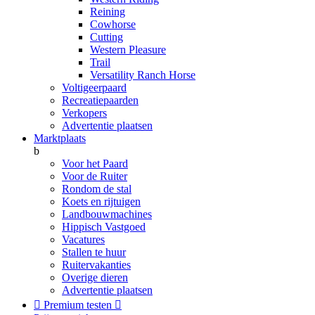
Reining
Cowhorse
Cutting
Western Pleasure
Trail
Versatility Ranch Horse
Voltigeerpaard
Recreatiepaarden
Verkopers
Advertentie plaatsen
Marktplaats
b
Voor het Paard
Voor de Ruiter
Rondom de stal
Koets en rijtuigen
Landbouwmachines
Hippisch Vastgoed
Vacatures
Stallen te huur
Ruitervakanties
Overige dieren
Advertentie plaatsen

Premium testen
