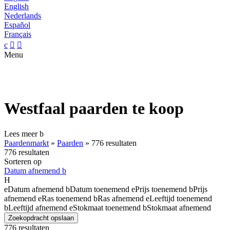
English
Nederlands
Español
Français
c


Menu
Westfaal paarden te koop
Lees meer
b
Paardenmarkt
»
Paarden
»
776 resultaten
776 resultaten
Sorteren op
Datum afnemend
b
H
e
Datum afnemend
b
Datum toenemend
e
Prijs toenemend
b
Prijs
afnemend
e
Ras toenemend
b
Ras afnemend
e
Leeftijd toenemend
b
Leeftijd afnemend
e
Stokmaat toenemend
b
Stokmaat afnemend
Zoekopdracht opslaan
776 resultaten