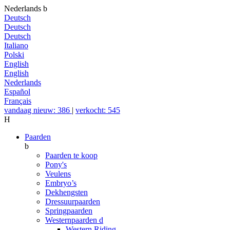
Nederlands
b
Deutsch
Deutsch
Deutsch
Italiano
Polski
English
English
Nederlands
Español
Français
vandaag nieuw: 386
|
verkocht: 545
H
Paarden
b
Paarden te koop
Pony's
Veulens
Embryo’s
Dekhengsten
Dressuurpaarden
Springpaarden
Westernpaarden
d
Western Riding