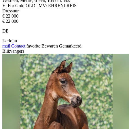
Westfaal, Merrie, 6 Jaar, 163 cm, Vos
V: For Gold OLD | MV: EHRENPREIS
Dressuur
€ 22.000
€ 22.000
DE
Iserlohn
mail
Contact
favorite
Bewaren
Gemarkeerd
Blikvangers