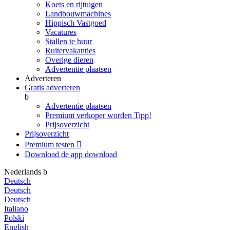
Koets en rijtuigen
Landbouwmachines
Hippisch Vastgoed
Vacatures
Stallen te huur
Ruitervakanties
Overige dieren
Advertentie plaatsen
Adverteren
Gratis adverteren
b
Advertentie plaatsen
Premium verkoper worden
Tipp!
Prijsoverzicht
Prijsoverzicht
Premium testen

Download de app
download
Nederlands
b
Deutsch
Deutsch
Deutsch
Italiano
Polski
English