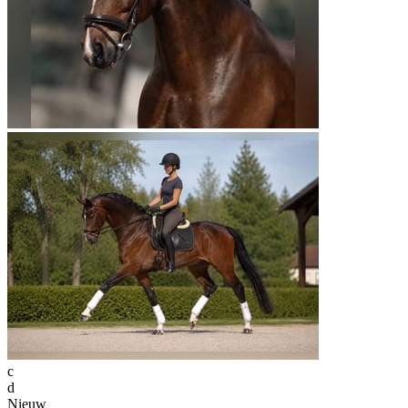
c
d
Nieuw