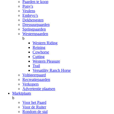
Paarden te koop
Pony's
Veulens
Embryo’s
Dekhengsten
Dressuurpaarden
Springpaarden
Westernpaarden
b
Western Riding
Reining
Cowhorse
Cutting
Western Pleasure
Trail
Versatility Ranch Horse
Voltigeerpaard
Recreatiepaarden
Verkopers
Advertentie plaatsen
Marktplaats
b
Voor het Paard
Voor de Ruiter
Rondom de stal