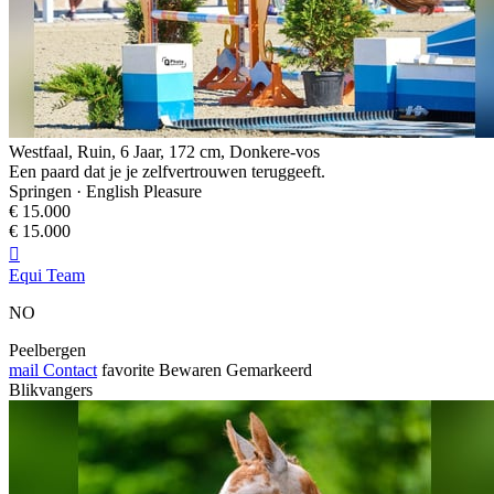
Westfaal, Ruin, 6 Jaar, 172 cm, Donkere-vos
Een paard dat je je zelfvertrouwen teruggeeft.
Springen · English Pleasure
€ 15.000
€ 15.000

Equi Team
NO
Peelbergen
mail
Contact
favorite
Bewaren
Gemarkeerd
Blikvangers