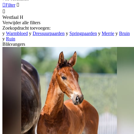

Filter


Westfaal
H
Verwijder alle filters
Zoekopdracht toevoegen:
y
Warmbloed
y
Dressuurpaarden
y
Springpaarden
y
Merrie
y
Bruin
y
Ruin
Blikvangers