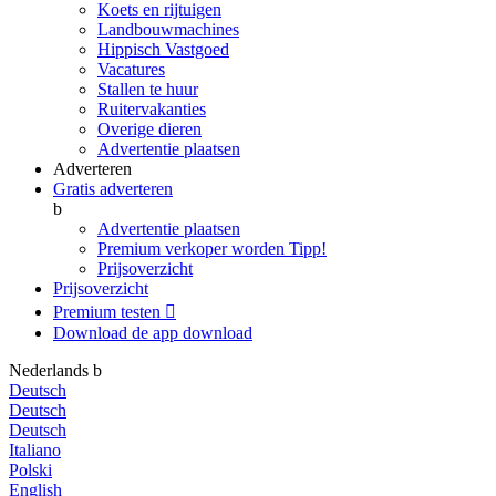
Koets en rijtuigen
Landbouwmachines
Hippisch Vastgoed
Vacatures
Stallen te huur
Ruitervakanties
Overige dieren
Advertentie plaatsen
Adverteren
Gratis adverteren
b
Advertentie plaatsen
Premium verkoper worden
Tipp!
Prijsoverzicht
Prijsoverzicht
Premium testen

Download de app
download
Nederlands
b
Deutsch
Deutsch
Deutsch
Italiano
Polski
English