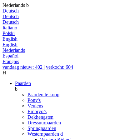
Nederlands
b
Deutsch
Deutsch
Deutsch
Italiano
Polski
English
English
Nederlands
Español
Français
vandaag nieuw: 402
|
verkocht: 604
H
Paarden
b
Paarden te koop
Pony's
Veulens
Embryo’s
Dekhengsten
Dressuurpaarden
Springpaarden
Westernpaarden
d
Western Riding