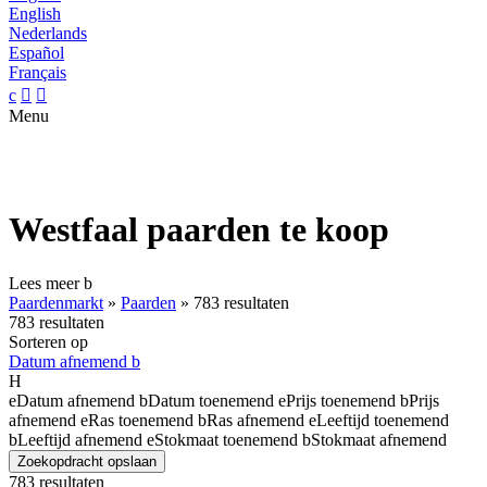
English
Nederlands
Español
Français
c


Menu
Westfaal paarden te koop
Lees meer
b
Paardenmarkt
»
Paarden
»
783 resultaten
783 resultaten
Sorteren op
Datum afnemend
b
H
e
Datum afnemend
b
Datum toenemend
e
Prijs toenemend
b
Prijs
afnemend
e
Ras toenemend
b
Ras afnemend
e
Leeftijd toenemend
b
Leeftijd afnemend
e
Stokmaat toenemend
b
Stokmaat afnemend
Zoekopdracht opslaan
783 resultaten