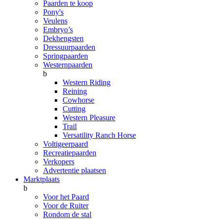
Paarden te koop
Pony's
Veulens
Embryo’s
Dekhengsten
Dressuurpaarden
Springpaarden
Westernpaarden
b
Western Riding
Reining
Cowhorse
Cutting
Western Pleasure
Trail
Versatility Ranch Horse
Voltigeerpaard
Recreatiepaarden
Verkopers
Advertentie plaatsen
Marktplaats
b
Voor het Paard
Voor de Ruiter
Rondom de stal