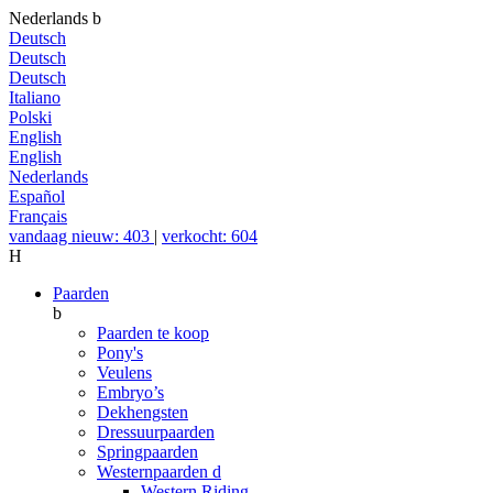
Nederlands
b
Deutsch
Deutsch
Deutsch
Italiano
Polski
English
English
Nederlands
Español
Français
vandaag nieuw: 403
|
verkocht: 604
H
Paarden
b
Paarden te koop
Pony's
Veulens
Embryo’s
Dekhengsten
Dressuurpaarden
Springpaarden
Westernpaarden
d
Western Riding