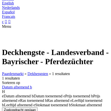
English
Nederlands
Español
Français
c


Menu
Deckhengste - Landesverband -
Bayrischer - Pferdezüchter
Paardenmarkt
»
Dekhengsten
»
1 resultaten
1 resultaten
Sorteren op
Datum afnemend
b
H
e
Datum afnemend
b
Datum toenemend
e
Prijs toenemend
b
Prijs
afnemend
e
Ras toenemend
b
Ras afnemend
e
Leeftijd toenemend
b
Leeftijd afnemend
e
Stokmaat toenemend
b
Stokmaat afnemend
Zoekopdracht opslaan