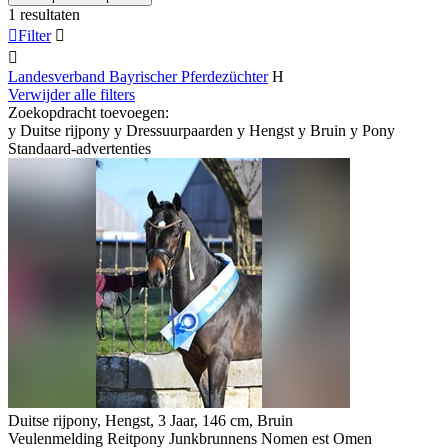
1 resultaten

Filter


Landesverband Bayrischer Pferdezüchter
H
Verwijder alle filters
Zoekopdracht toevoegen:
y
Duitse rijpony
y
Dressuurpaarden
y
Hengst
y
Bruin
y
Pony
Standaard-advertenties
Duitse rijpony, Hengst, 3 Jaar, 146 cm, Bruin
Veulenmelding Reitpony Junkbrunnens Nomen est Omen