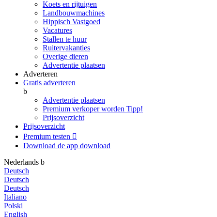
Koets en rijtuigen
Landbouwmachines
Hippisch Vastgoed
Vacatures
Stallen te huur
Ruitervakanties
Overige dieren
Advertentie plaatsen
Adverteren
Gratis adverteren
b
Advertentie plaatsen
Premium verkoper worden
Tipp!
Prijsoverzicht
Prijsoverzicht
Premium testen

Download de app
download
Nederlands
b
Deutsch
Deutsch
Deutsch
Italiano
Polski
English