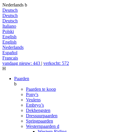
Nederlands
b
Deutsch
Deutsch
Deutsch
Italiano
Polski
English
English
Nederlands
Español
Français
vandaag nieuw: 443
|
verkocht: 572
H
Paarden
b
Paarden te koop
Pony's
Veulens
Embryo’s
Dekhengsten
Dressuurpaarden
Springpaarden
Westernpaarden
d
Western Riding