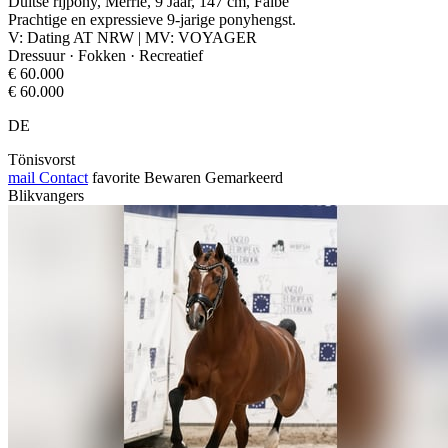
Duitse rijpony, Merrie, 9 Jaar, 147 cm, Falbe
Prachtige en expressieve 9-jarige ponyhengst.
V: Dating AT NRW | MV: VOYAGER
Dressuur · Fokken · Recreatief
€ 60.000
€ 60.000
DE
Tönisvorst
mail
Contact
favorite
Bewaren
Gemarkeerd
Blikvangers