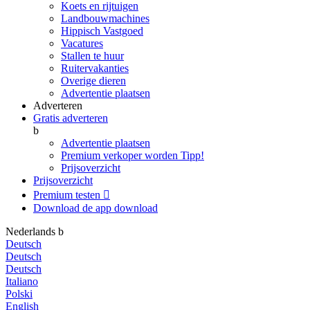
Koets en rijtuigen
Landbouwmachines
Hippisch Vastgoed
Vacatures
Stallen te huur
Ruitervakanties
Overige dieren
Advertentie plaatsen
Adverteren
Gratis adverteren
b
Advertentie plaatsen
Premium verkoper worden
Tipp!
Prijsoverzicht
Prijsoverzicht
Premium testen

Download de app
download
Nederlands
b
Deutsch
Deutsch
Deutsch
Italiano
Polski
English