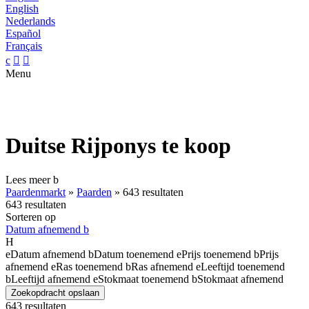
English
Nederlands
Español
Français
c


Menu
Duitse Rijponys te koop
Lees meer
b
Paardenmarkt
»
Paarden
»
643 resultaten
643 resultaten
Sorteren op
Datum afnemend
b
H
e
Datum afnemend
b
Datum toenemend
e
Prijs toenemend
b
Prijs
afnemend
e
Ras toenemend
b
Ras afnemend
e
Leeftijd toenemend
b
Leeftijd afnemend
e
Stokmaat toenemend
b
Stokmaat afnemend
Zoekopdracht opslaan
643 resultaten