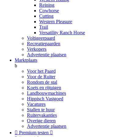
Reining
Cowhorse
Cutting
Western Pleasure
Trail
Versatility Ranch Horse
Voltigeerpaard
Recreatiepaarden
Verkopers
Advertentie plaatsen
Marktplaats
b
Voor het Paard
Voor de Ruiter
Rondom de stal
Koets en rijtuigen
Landbouwmachines
Hippisch Vastgoed
Vacatures
Stallen te huur
Ruitervakanties
Overige dieren
Advertentie plaatsen

Premium testen
