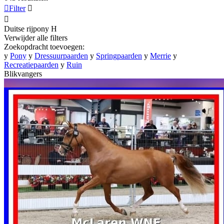

Filter


Duitse rijpony
H
Verwijder alle filters
Zoekopdracht toevoegen:
y
Pony
y
Dressuurpaarden
y
Springpaarden
y
Merrie
y
Recreatiepaarden
y
Ruin
Blikvangers