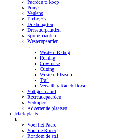
Paarden te koop
Pony's
Veulens
Embryo’s
Dekhengsten
Dressuurpaarden
Springpaarden
Westernpaarden
b
Western Riding
Reining
Cowhorse
Cutting
Western Pleasure
Trail
Versatility Ranch Horse
Voltigeerpaard
Recreatiepaarden
Verkopers
Advertentie plaatsen
Marktplaats
b
Voor het Paard
Voor de Ruiter
Rondom de stal