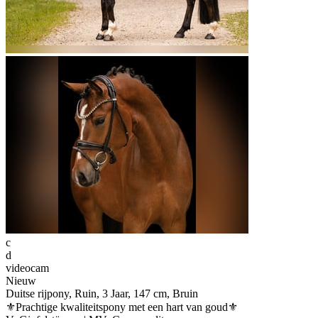
c
d
videocam
Nieuw
Duitse rijpony, Ruin, 3 Jaar, 147 cm, Bruin
⚜️Prachtige kwaliteitspony met een hart van goud⚜️