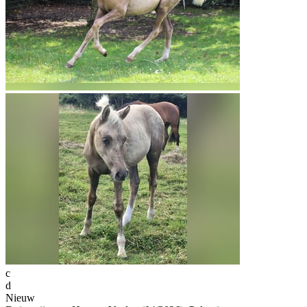
c
d
Nieuw